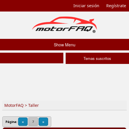
Iniciar sesión
Regístrate
Show Menu
Temas suscritos
MotorFAQ
>
Taller
Página:
«
7
»