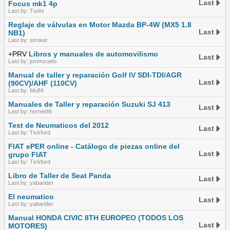
Last
Focus mk1 4p
Last by: Turini
Reglaje de válvulas en Motor Mazda BP-4W (MX5 1.8
Last
NB1)
Last by: stroker
+PRV
Libros y manuales de automovilismo
Last
Last by: jovenzuelo
Manual de taller y reparación Golf IV SDI-TDI/AGR
Last
(90CV)/AHF (110CV)
Last by: Mo84
Manuales de Taller y reparación Suzuki SJ 413
Last
Last by: hornet46
Test de Neumaticos del 2012
Last
Last by: Tickford
FIAT ePER online - Catálogo de piezas online del
Last
grupo FIAT
Last by: Tickford
Libro de Taller de Seat Panda
Last
Last by: yabarider
El neumatico
Last
Last by: yabarider
Manual HONDA CIVIC 8TH EUROPEO (TODOS LOS
Last
MOTORES)