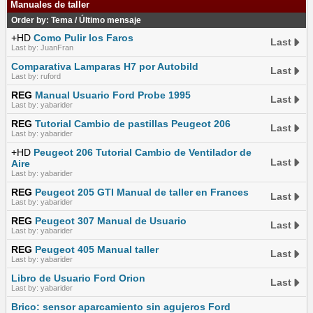
Manuales de taller
Order by:
Tema
/
Último mensaje
+HD
Como Pulir los Faros
Last
Last by: JuanFran
Comparativa Lamparas H7 por Autobild
Last
Last by: ruford
REG
Manual Usuario Ford Probe 1995
Last
Last by: yabarider
REG
Tutorial Cambio de pastillas Peugeot 206
Last
Last by: yabarider
+HD
Peugeot 206 Tutorial Cambio de Ventilador de
Last
Aire
Last by: yabarider
REG
Peugeot 205 GTI Manual de taller en Frances
Last
Last by: yabarider
REG
Peugeot 307 Manual de Usuario
Last
Last by: yabarider
REG
Peugeot 405 Manual taller
Last
Last by: yabarider
Libro de Usuario Ford Orion
Last
Last by: yabarider
Brico: sensor aparcamiento sin agujeros Ford