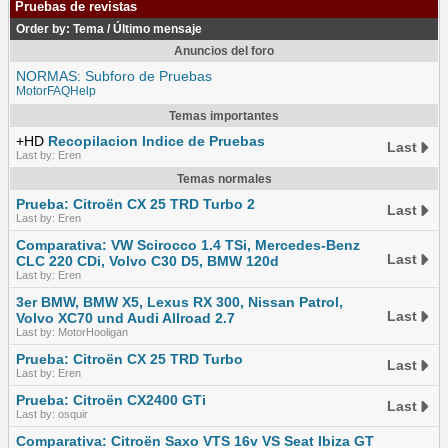
Pruebas de revistas
Order by:
Tema
/
Último mensaje
Anuncios del foro
NORMAS: Subforo de Pruebas
MotorFAQHelp
Temas importantes
+HD
Recopilacion Indice de Pruebas
Last
Last by: Eren
Temas normales
Prueba: Citroën CX 25 TRD Turbo 2
Last
Last by: Eren
Comparativa: VW Scirocco 1.4 TSi, Mercedes-Benz
Last
CLC 220 CDi, Volvo C30 D5, BMW 120d
Last by: Eren
3er BMW, BMW X5, Lexus RX 300, Nissan Patrol,
Last
Volvo XC70 und Audi Allroad 2.7
Last by: MotorHooligan
Prueba: Citroën CX 25 TRD Turbo
Last
Last by: Eren
Prueba: Citroën CX2400 GTi
Last
Last by: osquir
Comparativa: Citroën Saxo VTS 16v VS Seat Ibiza GT