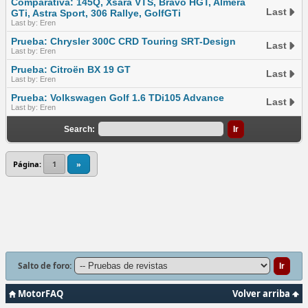
Comparativa: 145Q, Xsara VTS, Bravo HGT, Almera
Last
GTi, Astra Sport, 306 Rallye, GolfGTi
Last by: Eren
Prueba: Chrysler 300C CRD Touring SRT-Design
Last
Last by: Eren
Prueba: Citroën BX 19 GT
Last
Last by: Eren
Prueba: Volkswagen Golf 1.6 TDi105 Advance
Last
Last by: Eren
Search:
Página:
1
»
Salto de foro:
MotorFAQ
Volver arriba