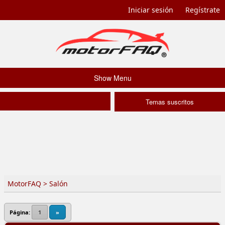
Iniciar sesión
Regístrate
Show Menu
Temas suscritos
MotorFAQ
>
Salón
Página:
1
»