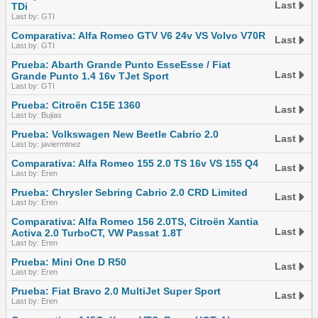
Last
TDi
Last by: GTI
Comparativa: Alfa Romeo GTV V6 24v VS Volvo V70R
Last
Last by: GTI
Prueba: Abarth Grande Punto EsseEsse / Fiat
Last
Grande Punto 1.4 16v TJet Sport
Last by: GTI
Prueba: Citroën C15E 1360
Last
Last by: Bujias
Prueba: Volkswagen New Beetle Cabrio 2.0
Last
Last by: javiermtnez
Comparativa: Alfa Romeo 155 2.0 TS 16v VS 155 Q4
Last
Last by: Eren
Prueba: Chrysler Sebring Cabrio 2.0 CRD Limited
Last
Last by: Eren
Comparativa: Alfa Romeo 156 2.0TS, Citroën Xantia
Last
Activa 2.0 TurboCT, VW Passat 1.8T
Last by: Eren
Prueba: Mini One D R50
Last
Last by: Eren
Prueba: Fiat Bravo 2.0 MultiJet Super Sport
Last
Last by: Eren