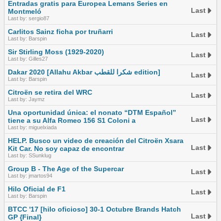
Entradas gratis para Europea Lemans Series en
Last
Montmeló
Last by: sergio87
Carlitos Sainz ficha por truñarri
Last
Last by: Barspin
Sir Stirling Moss (1929-2020)
Last
Last by: Gilles27
Dakar 2020 [Allahu Akbar شكرا للقطب edition]
Last
Last by: Barspin
Citroën se retira del WRC
Last
Last by: Jaymz
Una oportunidad única: el nonato “DTM Español”
Last
tiene a su Alfa Romeo 156 S1 Coloni a
Last by: miguelxiada
HELP. Busco un video de creación del Citroën Xsara
Last
Kit Car. No soy capaz de encontrar
Last by: SSunklug
Group B - The Age of the Supercar
Last
Last by: jmartos94
Hilo Oficial de F1
Last
Last by: Barspin
BTCC '17 [hilo oficioso] 30-1 Octubre Brands Hatch
Last
GP {Final}