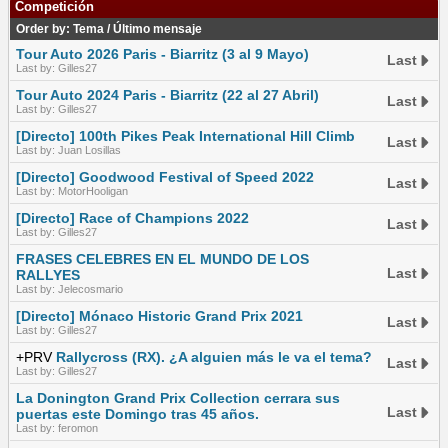
Competición
Order by:
Tema
/
Último mensaje
Tour Auto 2026 Paris - Biarritz (3 al 9 Mayo)
Last
Last by: Gilles27
Tour Auto 2024 Paris - Biarritz (22 al 27 Abril)
Last
Last by: Gilles27
[Directo] 100th Pikes Peak International Hill Climb
Last
Last by: Juan Losillas
[Directo] Goodwood Festival of Speed 2022
Last
Last by: MotorHooligan
[Directo] Race of Champions 2022
Last
Last by: Gilles27
FRASES CELEBRES EN EL MUNDO DE LOS
Last
RALLYES
Last by: Jelecosmario
[Directo] Mónaco Historic Grand Prix 2021
Last
Last by: Gilles27
+PRV
Rallycross (RX). ¿A alguien más le va el tema?
Last
Last by: Gilles27
La Donington Grand Prix Collection cerrara sus
Last
puertas este Domingo tras 45 años.
Last by: feromon