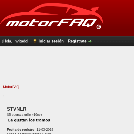
¡Hola, Invitado!
Iniciar sesión
Regístrate
MotorFAQ
STVNLR
(Si suena a grillo +10cv)
Fecha de registro:
11-03-2018