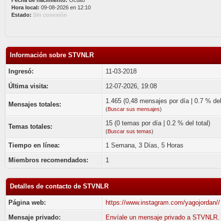
Fecha de nacimiento:
Oculto
Hora local:
09-08-2026 en 12:10
Estado:
Sin conexión
Información sobre STVNLR
Ingresó:
11-03-2018
Última visita:
12-07-2026, 19:08
1.465 (0,48 mensajes por día | 0.7 % del 
Mensajes totales:
(
Buscar sus mensajes
)
15 (0 temas por día | 0.2 % del total)
Temas totales:
(
Buscar sus temas
)
Tiempo en línea:
1 Semana, 3 Días, 5 Horas
Miembros recomendados:
1
Detalles de contacto de STVNLR
Página web:
https://www.instagram.com/yagojordan//
Mensaje privado:
Envíale un mensaje privado a STVNLR.