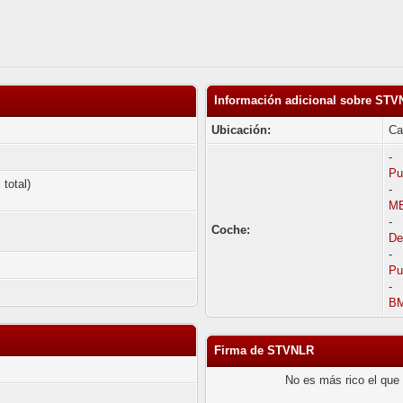
Información adicional sobre ST
Ubicación:
Ca
-
Pu
total)
-
MB
-
Coche:
De
-
Pu
-
B
Firma de STVNLR
No es más rico el que