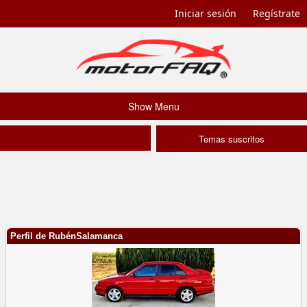
Iniciar sesión
Regístrate
Show Menu
Temas suscritos
Perfil de RubénSalamanca