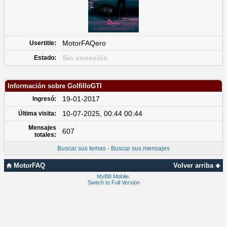
MotorFAQero
Usertitle:
Sin conexión
Estado:
Información sobre GolfilloGTI
19-01-2017
Ingresó:
10-07-2025, 00:44 00:44
Última visita:
Mensajes
607
totales:
Buscar sus temas
·
Buscar sus mensajes
MotorFAQ
Volver arriba
MyBB Mobile
.
Switch to Full Version