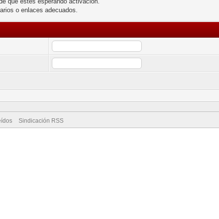
de que estés esperando activación.
larios o enlaces adecuados.
eídos
Sindicación RSS