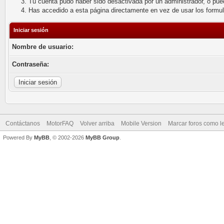
Tu cuenta pudo haber sido desactivada por un administrador, o pue
Has accedido a esta página directamente en vez de usar los formu
Iniciar sesión
Nombre de usuario:
Contraseña:
Contáctanos
MotorFAQ
Volver arriba
Mobile Version
Marcar foros como l
Powered By
MyBB
, © 2002-2026
MyBB Group
.