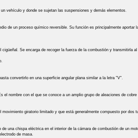
de un vehículo y donde se sujetan las suspensiones y demás elementos.
dio de un proceso químico reversible. Su función es principalmente aportar 
l cigüeñal. Se encarga de recoger la fuerza de la combustión y transmitirla al
o.
sta convertirlo en una superficie angular plana similar a la letra "V".
. Es el nombre con el que se conoce a un amplio grupo de aleaciones de cobre
 movimiento giratorio limitado y que está generalmente compuesto por dos t
o de una chispa eléctrica en el interior de la cámara de combustión de un mo
 electrodo de masa.