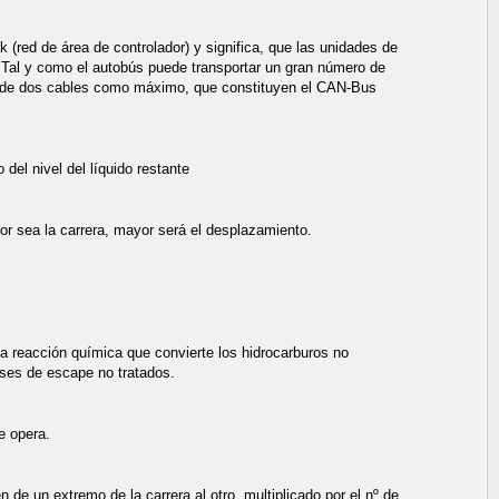
(red de área de controlador) y significa, que las unidades de
 Tal y como el autobús puede transportar un gran número de
és de dos cables como máximo, que constituyen el CAN-Bus
 del nivel del líquido restante
yor sea la carrera, mayor será el desplazamiento.
na reacción química que convierte los hidrocarburos no
ses de escape no tratados.
e opera.
 de un extremo de la carrera al otro, multiplicado por el nº de