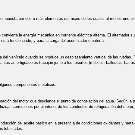
compuesta por dos o más elementos químicos de los cuales al menos uno es
 convierte la energía mecánica en corriente eléctrica alterna. El alternador 
 está funcionando, y para la carga del acumulador o batería.
 del vehículo cuando se produce un desplazamiento vertical de las ruedas. Par
 Los amortiguadores trabajan junto a los resortes (muelles, ballestas, barra
.
 algunos componentes metálicos.
rigeración del motor que desciende el punto de congelación del agua. Según la 
zcan corrosiones por el interior de los conductos de refrigeración del motor,
inducción del aceite básico en la presencia de condiciones oxidantes y metal
os lubricados.