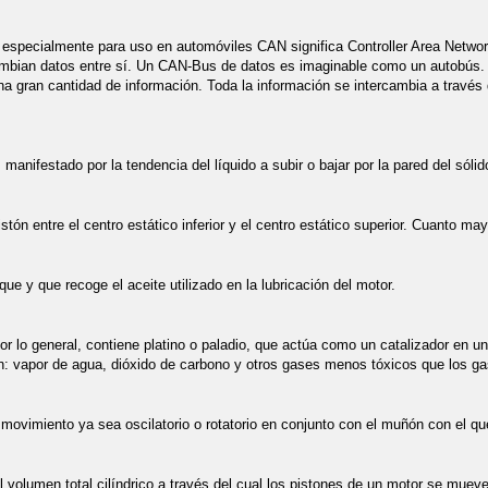
 especialmente para uso en automóviles CAN significa Controller Area Network 
cambian datos entre sí. Un CAN-Bus de datos es imaginable como un autobús.
na gran cantidad de información. Toda la información se intercambia a trav
manifestado por la tendencia del líquido a subir o bajar por la pared del sólido
stón entre el centro estático inferior y el centro estático superior. Cuanto ma
oque y que recoge el aceite utilizado en la lubricación del motor.
or lo general, contiene platino o paladio, que actúa como un catalizador en u
 vapor de agua, dióxido de carbono y otros gases menos tóxicos que los ga
 movimiento ya sea oscilatorio o rotatorio en conjunto con el muñón con el qu
l volumen total cilíndrico a través del cual los pistones de un motor se mueven