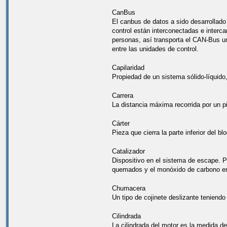
CanBus
El canbus de datos a sido desarrollado
control están interconectadas e inter
personas, así transporta el CAN-Bus u
entre las unidades de control.
Capilaridad
Propiedad de un sistema sólido-líquido, 
Carrera
La distancia máxima recorrida por un pi
Cárter
Pieza que cierra la parte inferior del bl
Catalizador
Dispositivo en el sistema de escape. P
quemados y el monóxido de carbono en:
Chumacera
Un tipo de cojinete deslizante teniendo
Cilindrada
La cilindrada del motor es la medida de