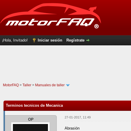
¡Hola, Invitado!
Iniciar sesión
Regístrate
MotorFAQ
>
Taller
>
Manuales de taller
1 voto(s) - 5 Media
1
2
3
4
5
Terminos tecnicos de Mecanica
27-01-2017, 11:49
OP
Abrasión