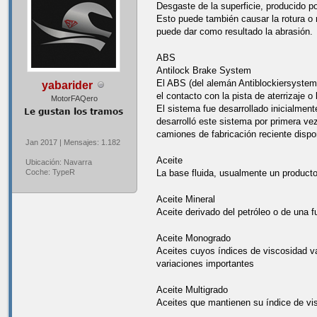
Desgaste de la superficie, producido po
Esto puede también causar la rotura o 
puede dar como resultado la abrasión.
ABS
Antilock Brake System
El ABS (del alemán Antiblockiersystem,
yabarider
el contacto con la pista de aterrizaje 
MotorFAQero
El sistema fue desarrollado inicialmen
desarrolló este sistema por primera ve
camiones de fabricación reciente dispo
Jan 2017 | Mensajes: 1.182
Aceite
Ubicación: Navarra
Coche: TypeR
La base fluida, usualmente un producto 
Aceite Mineral
Aceite derivado del petróleo o de una f
Aceite Monogrado
Aceites cuyos índices de viscosidad v
variaciones importantes
Aceite Multigrado
Aceites que mantienen su índice de vi