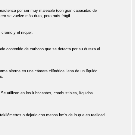
aracteriza por ser muy maleable (con gran capacidad de
cero se vuelve más duro, pero más frágil.
 cromo y el níquel.
do contenido de carbono que se detecta por su dureza al
ma alterna en una cámara cilíndrica llena de un líquido
s.
e utilizan en los lubricantes, combustibles, líquidos
ntakilómetros o dejarlo con menos km's de lo que en realidad