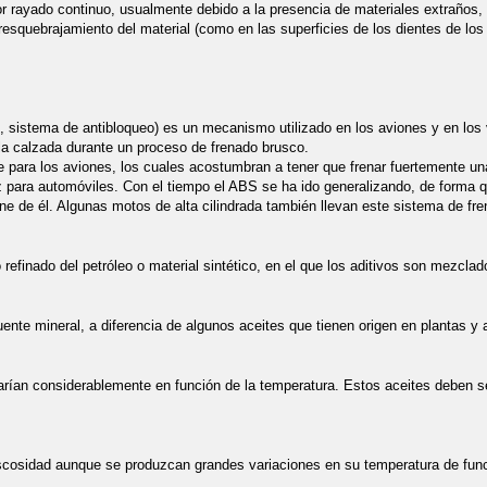
r rayado continuo, usualmente debido a la presencia de materiales extraños, o
resquebrajamiento del material (como en las superficies de los dientes de los
 sistema de antibloqueo) es un mecanismo utilizado en los aviones y en los 
o la calzada durante un proceso de frenado brusco.
te para los aviones, los cuales acostumbran a tener que frenar fuertemente 
z para automóviles. Con el tiempo el ABS se ha ido generalizando, de forma q
ne de él. Algunas motos de alta cilindrada también llevan este sistema de fre
refinado del petróleo o material sintético, en el que los aditivos son mezclad
uente mineral, a diferencia de algunos aceites que tienen origen en plantas y 
arían considerablemente en función de la temperatura. Estos aceites deben s
scosidad aunque se produzcan grandes variaciones en su temperatura de fun