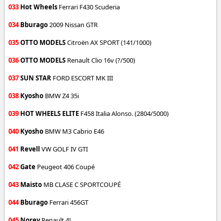
033
Hot Wheels
Ferrari F430 Scuderia
034
Bburago
2009 Nissan GTR
035
OTTO MODELS
Citroën AX SPORT (141/1000)
036
OTTO MODELS
Renault Clio 16v (?/500)
037
SUN STAR
FORD ESCORT MK III
038
Kyosho
BMW Z4 35i
039
HOT WHEELS ELITE
F458 Italia Alonso. (2804/5000)
040
Kyosho
BMW M3 Cabrio E46
041
Revell
VW GOLF IV GTI
042
Gate
Peugeot 406 Coupé
043
Maisto
MB CLASE C SPORTCOUPÉ
044
Bburago
Ferrari 456GT
045
Norev
Renault 4L