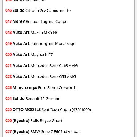
046
Solido
Citroën 2cv Camionnette
047
Norev
Renault Laguna Coupé
048
Auto Art
Mazda MX5 NC
049
Auto Art
Lamborghini Murcielago
050
Auto Art
Maybach 57
051
Auto Art
Mercedes Benz CL63 AMG
052
Auto Art
Mercedes Benz G55 AMG
053
Minichamps
Ford Sierra Cosworth
054
Solido
Renault 12 Gordini
055
OTTO MODELS
Seat Ibiza Cupra (475/1000)
056
[Kyosho]
Rolls Royce Ghost
057
[Kyosho]
BMW Serie 7 E66 Individual