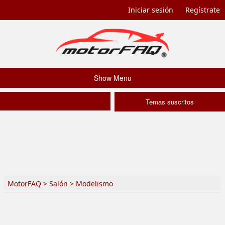
Iniciar sesión
Regístrate
Show Menu
Temas suscritos
MotorFAQ
>
Salón
>
Modelismo