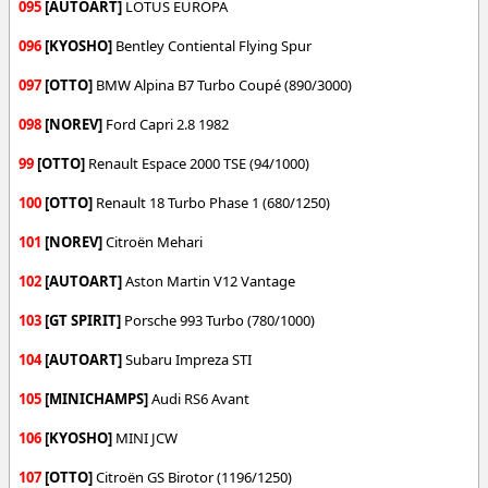
095
[AUTOART]
LOTUS EUROPA
096
[KYOSHO]
Bentley Contiental Flying Spur
097
[OTTO]
BMW Alpina B7 Turbo Coupé (890/3000)
098
[NOREV]
Ford Capri 2.8 1982
99
[OTTO]
Renault Espace 2000 TSE (94/1000)
100
[OTTO]
Renault 18 Turbo Phase 1 (680/1250)
101
[NOREV]
Citroën Mehari
102
[AUTOART]
Aston Martin V12 Vantage
103
[GT SPIRIT]
Porsche 993 Turbo (780/1000)
104
[AUTOART]
Subaru Impreza STI
105
[MINICHAMPS]
Audi RS6 Avant
106
[KYOSHO]
MINI JCW
107
[OTTO]
Citroën GS Birotor (1196/1250)