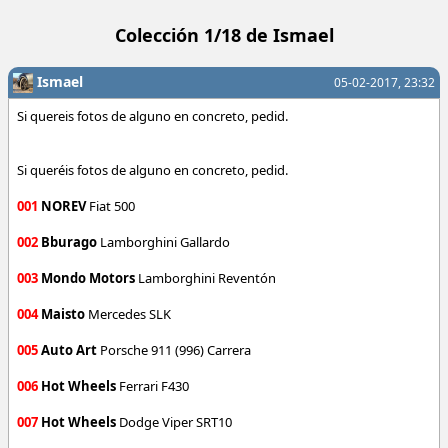
Colección 1/18 de Ismael
Ismael
05-02-2017, 23:32
Si quereis fotos de alguno en concreto, pedid.
Si queréis fotos de alguno en concreto, pedid.
001
NOREV
Fiat 500
002
Bburago
Lamborghini Gallardo
003
Mondo Motors
Lamborghini Reventón
004
Maisto
Mercedes SLK
005
Auto Art
Porsche 911 (996) Carrera
006
Hot Wheels
Ferrari F430
007
Hot Wheels
Dodge Viper SRT10