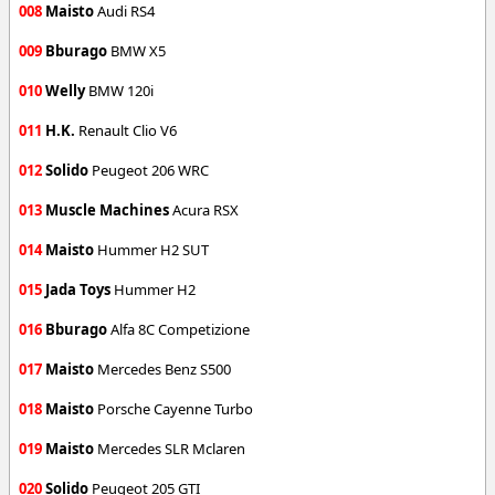
008
Maisto
Audi RS4
009
Bburago
BMW X5
010
Welly
BMW 120i
011
H.K.
Renault Clio V6
012
Solido
Peugeot 206 WRC
013
Muscle Machines
Acura RSX
014
Maisto
Hummer H2 SUT
015
Jada Toys
Hummer H2
016
Bburago
Alfa 8C Competizione
017
Maisto
Mercedes Benz S500
018
Maisto
Porsche Cayenne Turbo
019
Maisto
Mercedes SLR Mclaren
020
Solido
Peugeot 205 GTI