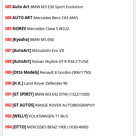
083
Auto Art
BMW M3 E30 Sport Evolution
084
AUTO ART
Mercedes Benz C63 AMG
085
NOREV
Mercedes Clase S W222
086
[Kyosho]
BMW M5 E60
087
[AutoArt]
Mitsubishi Evo VII
088
[AutoArt]
Nissan Skyline GT-R R34 Z-TUNE
089
[Otto Models]
Renault 8 Gordini (906/1750)
090
[H.K.]
Land Rover Defender 90
091
[GT SPIRIT]
BMW M3 E92 DTM (1322/1500)
092
[GT AUTOS]
RANGE ROVER AUTOBIOGRAPHY
093
[WELLY]
VOLKSWAGEN T1 BUS
094
[OTTO]
MERCEDES BENZ 190E (1630/4000)