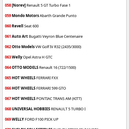
058
[Norev]
Renault 5 GT Turbo Fase 1
059
Mondo Motors
Abarth Grande Punto
060
Revell
Seat 600
061
Auto Art
Bugatti Veyron Blue Centenaire
062
Otto Models
VW Golf IV R32 (2435/3000)
063
Welly
Opel Astra H GTC
064
OTTO MODELS
Renault 16 (722/1500)
065
HOT WHEELS
FERRARI FXX
066
HOT WHEELS
FERRARI 599 GTO
067
HOT WHEELS
PONTIAC TRANS AM (KITT)
068
UNIVERSAL HOBBIES
RENAULT 5 TURBO I
069
WELLY
FORD F100 PICK UP