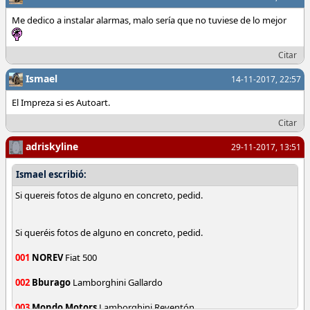
Me dedico a instalar alarmas, malo sería que no tuviese de lo mejor
Citar
Ismael
14-11-2017, 22:57
El Impreza si es Autoart.
Citar
adriskyline
29-11-2017, 13:51
Ismael escribió:
Si quereis fotos de alguno en concreto, pedid.
Si queréis fotos de alguno en concreto, pedid.
001
NOREV
Fiat 500
002
Bburago
Lamborghini Gallardo
003
Mondo Motors
Lamborghini Reventón