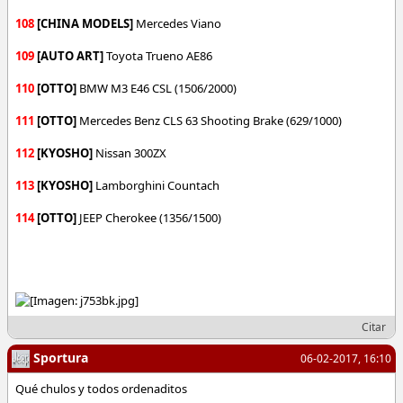
108
[CHINA MODELS]
Mercedes Viano
109
[AUTO ART]
Toyota Trueno AE86
110
[OTTO]
BMW M3 E46 CSL (1506/2000)
111
[OTTO]
Mercedes Benz CLS 63 Shooting Brake (629/1000)
112
[KYOSHO]
Nissan 300ZX
113
[KYOSHO]
Lamborghini Countach
114
[OTTO]
JEEP Cherokee (1356/1500)
Citar
Sportura
06-02-2017, 16:10
Qué chulos y todos ordenaditos