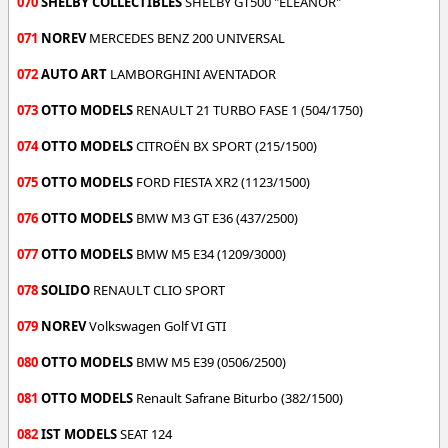
070
SHELBY COLLECTIBLES
SHELBY GT500 "ELEANOR"
071
NOREV
MERCEDES BENZ 200 UNIVERSAL
072
AUTO ART
LAMBORGHINI AVENTADOR
073
OTTO MODELS
RENAULT 21 TURBO FASE 1 (504/1750)
074
OTTO MODELS
CITROËN BX SPORT (215/1500)
075
OTTO MODELS
FORD FIESTA XR2 (1123/1500)
076
OTTO MODELS
BMW M3 GT E36 (437/2500)
077
OTTO MODELS
BMW M5 E34 (1209/3000)
078
SOLIDO
RENAULT CLIO SPORT
079
NOREV
Volkswagen Golf VI GTI
080
OTTO MODELS
BMW M5 E39 (0506/2500)
081
OTTO MODELS
Renault Safrane Biturbo (382/1500)
082
IST MODELS
SEAT 124