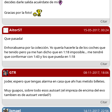
decides darle salida acuérdate de mi
Gracias por la foto!
Citar
AitorST
15-05-2017, 00:24
Que pasada!
Enhorabuena por la colección. Yo quería hacerle la de los coches que
he tenido pero ya me han dicho que en 1:18 imposible... me tendré
que conformar con 1:43 y los que pueda en 1:18
Citar
GTR
08-11-2017, 18:06
Joder, espero que tengas alarma en casa que ahi has metido billetes.
Muy guapos, sobre todo esos autoart (el impreza de encima del evo
tambien es de autoart verdad?)
Citar
Ismael
14-11-2017, 22:56