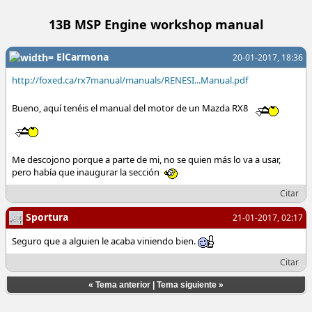
13B MSP Engine workshop manual
ElCarmona
20-01-2017, 18:36
http://foxed.ca/rx7manual/manuals/RENESI...Manual.pdf
Bueno, aquí tenéis el manual del motor de un Mazda RX8
Me descojono porque a parte de mi, no se quien más lo va a usar,
pero había que inaugurar la sección
Citar
Sportura
21-01-2017, 02:17
Seguro que a alguien le acaba viniendo bien.
Citar
«
Tema anterior
|
Tema siguiente
»