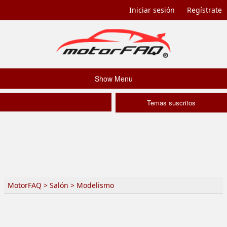
Iniciar sesión
Regístrate
Show Menu
Temas suscritos
MotorFAQ
>
Salón
>
Modelismo