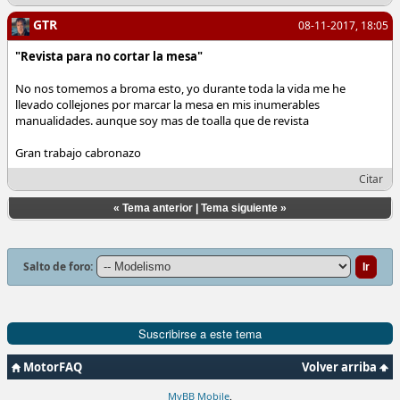
GTR
08-11-2017, 18:05
"Revista para no cortar la mesa"
No nos tomemos a broma esto, yo durante toda la vida me he
llevado collejones por marcar la mesa en mis inumerables
manualidades. aunque soy mas de toalla que de revista
Gran trabajo cabronazo
Citar
«
Tema anterior
|
Tema siguiente
»
Salto de foro:
Suscribirse a este tema
MotorFAQ
Volver arriba
MyBB Mobile
.