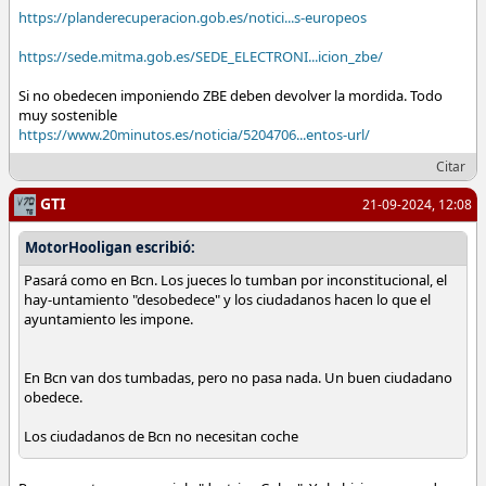
https://planderecuperacion.gob.es/notici...s-europeos
https://sede.mitma.gob.es/SEDE_ELECTRONI...icion_zbe/
Si no obedecen imponiendo ZBE deben devolver la mordida. Todo
muy sostenible
https://www.20minutos.es/noticia/5204706...entos-url/
Citar
GTI
21-09-2024, 12:08
MotorHooligan escribió:
Pasará como en Bcn. Los jueces lo tumban por inconstitucional, el
hay-untamiento "desobedece" y los ciudadanos hacen lo que el
ayuntamiento les impone.
En Bcn van dos tumbadas, pero no pasa nada. Un buen ciudadano
obedece.
Los ciudadanos de Bcn no necesitan coche