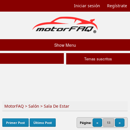
Iniciar sesión
Regístrate
Show Menu
Temas suscritos
MotorFAQ
>
Salón
>
Sala De Estar
Primer Post
Último Post
Página:
«
13
»