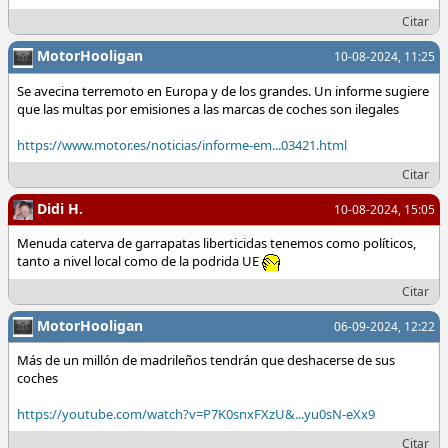
Citar
MotorHooligan
10-08-2024, 11:25
Se avecina terremoto en Europa y de los grandes. Un informe sugiere
que las multas por emisiones a las marcas de coches son ilegales
https://www.motor.es/noticias/informe-em...03421.html
Citar
Didi H.
10-08-2024, 15:05
Menuda caterva de garrapatas liberticidas tenemos como políticos,
tanto a nivel local como de la podrida UE
Citar
MotorHooligan
06-09-2024, 12:22
Más de un millón de madrileños tendrán que deshacerse de sus
coches
https://youtube.com/watch?v=P7K0snxFXzU&...yu0sN-eXx9
Citar