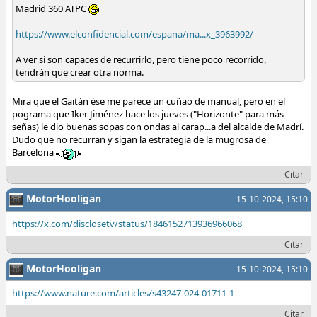
Madrid 360 ATPC
https://www.elconfidencial.com/espana/ma...x_3963992/
A ver si son capaces de recurrirlo, pero tiene poco recorrido,
tendrán que crear otra norma.
Mira que el Gaitán ése me parece un cuñao de manual, pero en el
pograma que Iker Jiménez hace los jueves ("Horizonte" para más
señas) le dio buenas sopas con ondas al carap...a del alcalde de Madrí.
Dudo que no recurran y sigan la estrategia de la mugrosa de
Barcelona
Citar
MotorHooligan
15-10-2024, 15:10
https://x.com/disclosetv/status/1846152713936966068
Citar
MotorHooligan
15-10-2024, 15:10
https://www.nature.com/articles/s43247-024-01711-1
Citar