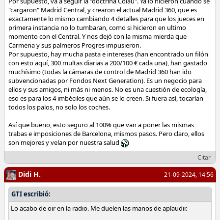
Por supuesto, va a seguir la "doctrina Colau". Ya lo hicieron cuando se
"cargaron" Madrid Central, y crearon el actual Madrid 360, que es
exactamente lo mismo cambiando 4 detalles para que los jueces en
¿Segarro amego?
primera instancia no lo tumbaran, como si hicieron en ultimo
momento con el Central. Y nos dejó con la misma mierda que
Carmena y sus palmeros Progres impusieron.
Por supuesto, hay mucha pasta e intereses (han encontrado un filón
P.D: Hay que cobrar las ayudas
con esto aquí, 300 multas diarias a 200/100 € cada una), han gastado
muchísimo (todas la cámaras de control de Madrid 360 han ido
subvencionadas por Fondos Next Generation). Es un negocio para
https://planderecuperacion.gob.es/notici...s-europeos
ellos y sus amigos, ni más ni menos. No es una cuestión de ecología,
eso es para los 4 imbéciles que aún se lo creen. Si fuera así, tocarían
https://sede.mitma.gob.es/SEDE_ELECTRONI...icion_zbe/
todos los palos, no solo los coches.
Si no obedecen imponiendo ZBE deben devolver la mordida. Todo
Así que bueno, esto seguro al 100% que van a poner las mismas
muy sostenible
trabas e imposiciones de Barcelona, mismos pasos. Pero claro, ellos
https://www.20minutos.es/noticia/5204706...entos-url/
son mejores y velan por nuestra salud
Citar
Didi H.
21-09-2024, 14:56
GTI escribió:
Lo acabo de oir en la radio. Me duelen las manos de aplaudir.