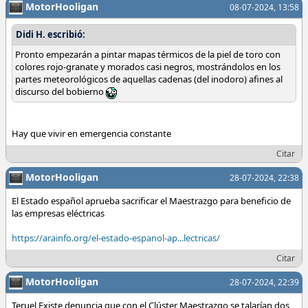
MotorHooligan
08-07-2024, 13:58
Didi H. escribió:
Pronto empezarán a pintar mapas térmicos de la piel de toro con
colores rojo-granate y morados casi negros, mostrándolos en los
partes meteorológicos de aquellas cadenas (del inodoro) afines al
discurso del bobierno
Hay que vivir en emergencia constante
Citar
MotorHooligan
28-07-2024, 22:38
El Estado español aprueba sacrificar el Maestrazgo para beneficio de
las empresas eléctricas
https://arainfo.org/el-estado-espanol-ap...lectricas/
Citar
MotorHooligan
28-07-2024, 22:39
Teruel Existe denuncia que con el Clúster Maestrazgo se talarían dos