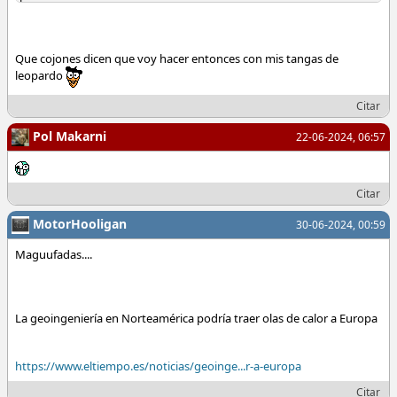
https://www.larazon.es/ciencia/cientific...2ca44.html
Que cojones dicen que voy hacer entonces con mis tangas de
leopardo
Citar
Pol Makarni
22-06-2024, 06:57
Citar
MotorHooligan
30-06-2024, 00:59
Maguufadas....
La geoingeniería en Norteamérica podría traer olas de calor a Europa
https://www.eltiempo.es/noticias/geoinge...r-a-europa
Citar