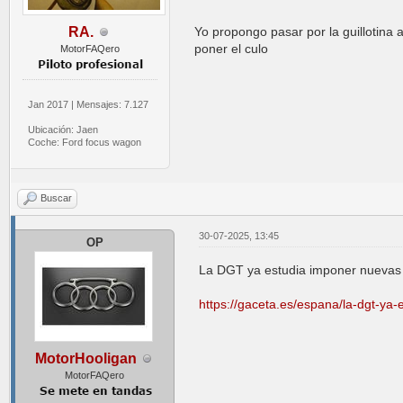
Yo propongo pasar por la guillotina
RA.
poner el culo
MotorFAQero
Jan 2017 | Mensajes: 7.127
Ubicación: Jaen
Coche: Ford focus wagon
Buscar
30-07-2025, 13:45
OP
La DGT ya estudia imponer nuevas m
https://gaceta.es/espana/la-dgt-ya-
MotorHooligan
MotorFAQero