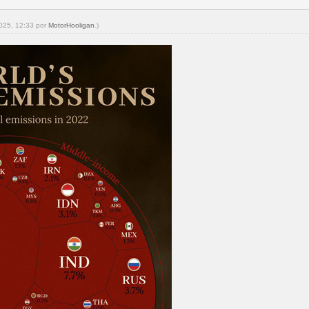
2025, 12:33 por
MotorHooligan
.)