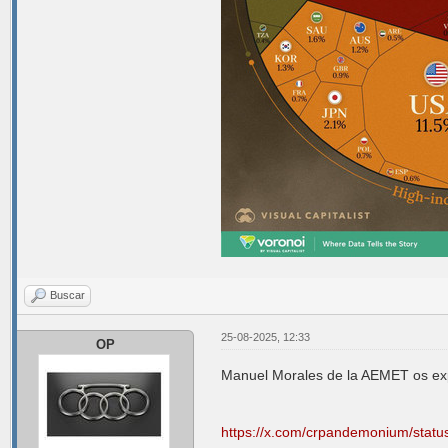
Buscar
25-08-2025, 12:33
OP
Manuel Morales de la AEMET os exp
https://x.com/crpandemonium/sta