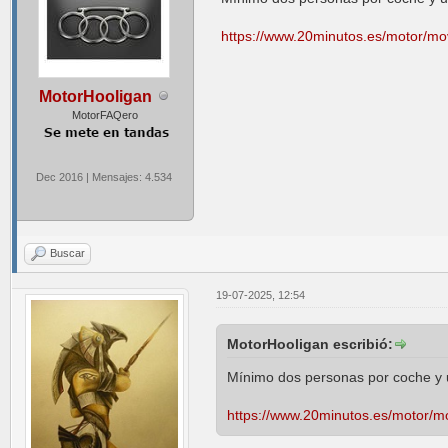
https://www.20minutos.es/motor/mov
MotorHooligan
MotorFAQero
Dec 2016 | Mensajes: 4.534
Buscar
19-07-2025, 12:54
MotorHooligan escribió:
Mínimo dos personas por coche y u
https://www.20minutos.es/motor/mo