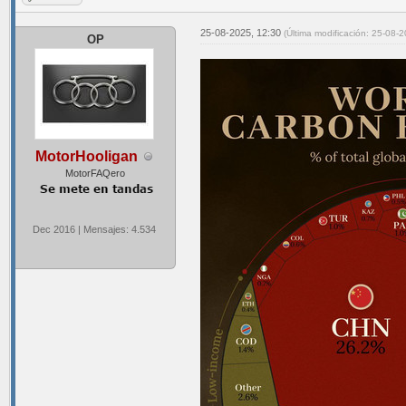
25-08-2025, 12:30
(Última modificación: 25-08-
OP
MotorHooligan
MotorFAQero
Dec 2016 | Mensajes: 4.534