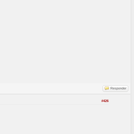
Responder
#426