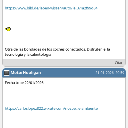
https://www.bild.de/leben-wissen/auto/le...61a2f99d84
Otra de las bondades de los coches conectados. Disfruten el la
tecnología y la calentologia
Citar
MotorHooligan
21-01-2026, 20:59
Fecha tope 22/01/2026
https://carloslopez822.wixsite.com/nozbe...e-ambiente