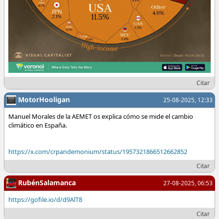
Citar
MotorHooligan
25-08-2025, 12:33
Manuel Morales de la AEMET os explica cómo se mide el cambio
climático en España.
https://x.com/crpandemonium/status/1957321866512662852
Citar
RubénSalamanca
27-08-2025, 06:53
https://gofile.io/d/d9AlT8
Citar