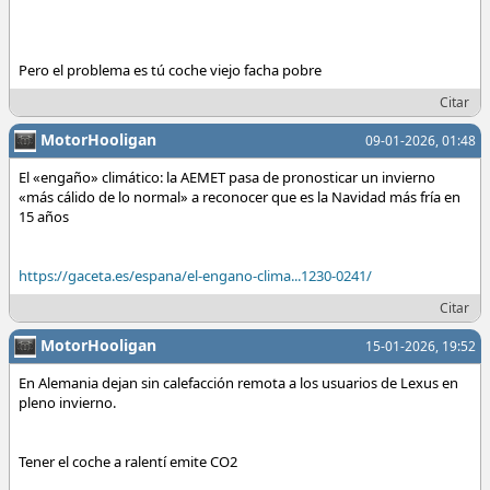
Pero el problema es tú coche viejo facha pobre
Citar
MotorHooligan
09-01-2026, 01:48
El «engaño» climático: la AEMET pasa de pronosticar un invierno
«más cálido de lo normal» a reconocer que es la Navidad más fría en
15 años
https://gaceta.es/espana/el-engano-clima...1230-0241/
Citar
MotorHooligan
15-01-2026, 19:52
En Alemania dejan sin calefacción remota a los usuarios de Lexus en
pleno invierno.
Tener el coche a ralentí emite CO2