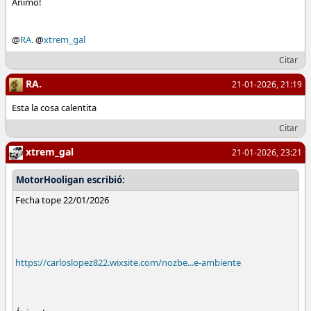
Ánimo!
@
RA.
@
xtrem_gal
Citar
RA.
21-01-2026, 21:19
Esta la cosa calentita
Citar
xtrem_gal
21-01-2026, 23:21
MotorHooligan escribió:
Fecha tope 22/01/2026
https://carloslopez822.wixsite.com/nozbe...e-ambiente