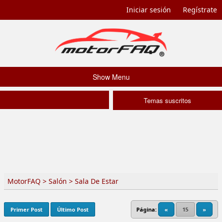
Iniciar sesión
Regístrate
Show Menu
Temas suscritos
MotorFAQ
>
Salón
>
Sala De Estar
Primer Post
Último Post
Página:
«
15
»