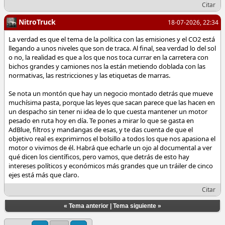
Citar
NitroTruck
18-07-2026, 22:34
La verdad es que el tema de la política con las emisiones y el CO2 está
llegando a unos niveles que son de traca. Al final, sea verdad lo del sol
o no, la realidad es que a los que nos toca currar en la carretera con
bichos grandes y camiones nos la están metiendo doblada con las
normativas, las restricciones y las etiquetas de marras.
Se nota un montón que hay un negocio montado detrás que mueve
muchísima pasta, porque las leyes que sacan parece que las hacen en
un despacho sin tener ni idea de lo que cuesta mantener un motor
pesado en ruta hoy en día. Te pones a mirar lo que se gasta en
AdBlue, filtros y mandangas de esas, y te das cuenta de que el
objetivo real es exprimirnos el bolsillo a todos los que nos apasiona el
motor o vivimos de él. Habrá que echarle un ojo al documental a ver
qué dicen los científicos, pero vamos, que detrás de esto hay
intereses políticos y económicos más grandes que un tráiler de cinco
ejes está más que claro.
Citar
«
Tema anterior
|
Tema siguiente
»