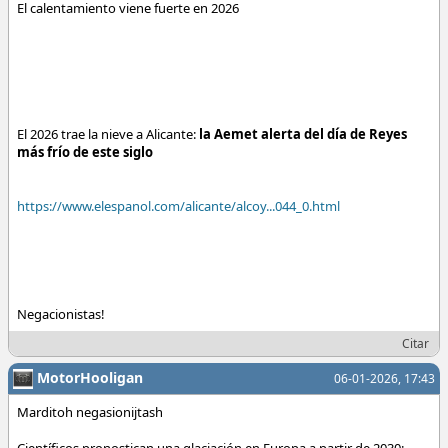
El calentamiento viene fuerte en 2026
El 2026 trae la nieve a Alicante:
la Aemet alerta del día de Reyes
más frío de este siglo
https://www.elespanol.com/alicante/alcoy...044_0.html
Negacionistas!
Citar
MotorHooligan
06-01-2026, 17:43
Marditoh negasionijtash
Científicos pronostican una glaciación en Europa a partir de 2030: