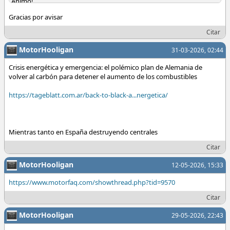
Ánimo!
Gracias por avisar
@
RA.
@
xtrem_gal
Citar
MotorHooligan
31-03-2026, 02:44
Crisis energética y emergencia: el polémico plan de Alemania de
volver al carbón para detener el aumento de los combustibles
https://tageblatt.com.ar/back-to-black-a...nergetica/
Mientras tanto en España destruyendo centrales
Citar
MotorHooligan
12-05-2026, 15:33
https://www.motorfaq.com/showthread.php?tid=9570
Citar
MotorHooligan
29-05-2026, 22:43