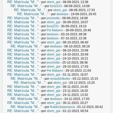
RE: Matrícula "M..."
- por
xtrem_gal
- 08-09-2023, 13:38
RE: Matrícula "M..."
- por
fonsi233
- 08-09-2023, 14:06
RE: Matrícula "M..."
- por
xtrem_gal
- 08-09-2023, 17:33
RE: Matrícula "M..."
- por
deebass
- 19-09-2023, 20:45
RE: Matrícula "M..."
- por
joschelito
- 08-09-2023, 16:08
RE: Matrícula "M..."
- por
xtrem_gal
- 30-09-2023, 19:07
RE: Matrícula "M..."
- por
fonsi233
- 30-09-2023, 19:10
RE: Matrícula "M..."
- por
Pol Makarni
- 30-09-2023, 20:46
RE: Matrícula "M..."
- por
deebass
- 03-10-2023, 09:38
RE: Matrícula "M..."
- por
deebass
- 07-10-2023, 22:38
RE: Matrícula "M..."
- por
xtrem_gal
- 08-10-2023, 08:40
RE: Matrícula "M..."
- por
deebass
- 08-10-2023, 09:18
RE: Matrícula "M..."
- por
xtrem_gal
- 08-10-2023, 15:08
RE: Matrícula "M..."
- por
xtrem_gal
- 19-10-2023, 20:49
RE: Matrícula "M..."
- por
xtrem_gal
- 24-10-2023, 16:21
RE: Matrícula "M..."
- por
joschelito
- 25-10-2023, 08:36
RE: Matrícula "M..."
- por
xtrem_gal
- 29-10-2023, 17:43
RE: Matrícula "M..."
- por
Pol Makarni
- 29-10-2023, 21:04
RE: Matrícula "M..."
- por
xtrem_gal
- 01-11-2023, 16:07
RE: Matrícula "M..."
- por
renault18turbo
- 03-12-2023, 15:15
RE: Matrícula "M..."
- por
xtrem_gal
- 03-12-2023, 15:25
RE: Matrícula "M..."
- por
xtrem_gal
- 08-11-2023, 14:40
RE: Matrícula "M..."
- por
xtrem_gal
- 23-11-2023, 18:20
RE: Matrícula "M..."
- por
xtrem_gal
- 24-11-2023, 13:32
RE: Matrícula "M..."
- por
deebass
- 24-11-2023, 17:03
RE: Matrícula "M..."
- por
xtrem_gal
- 30-11-2023, 20:27
RE: Matrícula "M..."
- por
RubénSalamanca
- 01-12-2023, 00:42
RE: Matrícula "M..."
- por
xtrem_gal
- 01-12-2023, 00:54