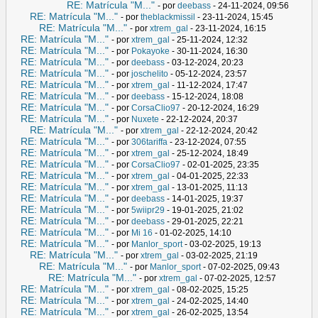
RE: Matrícula "M..."
- por
deebass
- 24-11-2024, 09:56
RE: Matrícula "M..."
- por
theblackmissil
- 23-11-2024, 15:45
RE: Matrícula "M..."
- por
xtrem_gal
- 23-11-2024, 16:15
RE: Matrícula "M..."
- por
xtrem_gal
- 25-11-2024, 12:32
RE: Matrícula "M..."
- por
Pokayoke
- 30-11-2024, 16:30
RE: Matrícula "M..."
- por
deebass
- 03-12-2024, 20:23
RE: Matrícula "M..."
- por
joschelito
- 05-12-2024, 23:57
RE: Matrícula "M..."
- por
xtrem_gal
- 11-12-2024, 17:47
RE: Matrícula "M..."
- por
deebass
- 15-12-2024, 18:08
RE: Matrícula "M..."
- por
CorsaClio97
- 20-12-2024, 16:29
RE: Matrícula "M..."
- por
Nuxete
- 22-12-2024, 20:37
RE: Matrícula "M..."
- por
xtrem_gal
- 22-12-2024, 20:42
RE: Matrícula "M..."
- por
306tariffa
- 23-12-2024, 07:55
RE: Matrícula "M..."
- por
xtrem_gal
- 25-12-2024, 18:49
RE: Matrícula "M..."
- por
CorsaClio97
- 02-01-2025, 23:35
RE: Matrícula "M..."
- por
xtrem_gal
- 04-01-2025, 22:33
RE: Matrícula "M..."
- por
xtrem_gal
- 13-01-2025, 11:13
RE: Matrícula "M..."
- por
deebass
- 14-01-2025, 19:37
RE: Matrícula "M..."
- por
5wiipr29
- 19-01-2025, 21:02
RE: Matrícula "M..."
- por
deebass
- 29-01-2025, 22:21
RE: Matrícula "M..."
- por
Mi 16
- 01-02-2025, 14:10
RE: Matrícula "M..."
- por
Manlor_sport
- 03-02-2025, 19:13
RE: Matrícula "M..."
- por
xtrem_gal
- 03-02-2025, 21:19
RE: Matrícula "M..."
- por
Manlor_sport
- 07-02-2025, 09:43
RE: Matrícula "M..."
- por
xtrem_gal
- 07-02-2025, 12:57
RE: Matrícula "M..."
- por
xtrem_gal
- 08-02-2025, 15:25
RE: Matrícula "M..."
- por
xtrem_gal
- 24-02-2025, 14:40
RE: Matrícula "M..."
- por
xtrem_gal
- 26-02-2025, 13:54