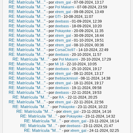
RE: Matrícula "M..."
- por
xtrem_gal
- 07-08-2024, 13:17
RE: Matrícula "M..."
- por
Pol Makarni
- 07-08-2024, 23:59
RE: Matrícula "M..."
- por
xtrem_gal
- 09-08-2024, 13:49
RE: Matrícula "M..."
- por
GTI
- 10-08-2024, 11:07
RE: Matrícula "M..."
- por
deebass
- 01-09-2024, 12:39
RE: Matrícula "M..."
- por
deebass
- 18-09-2024, 10:20
RE: Matrícula "M..."
- por
Pokayoke
- 20-09-2024, 11:35
RE: Matrícula "M..."
- por
xtrem_gal
- 30-09-2024, 16:44
RE: Matrícula "M..."
- por
xtrem_gal
- 01-10-2024, 19:51
RE: Matrícula "M..."
- por
xtrem_gal
- 08-10-2024, 00:36
RE: Matrícula "M..."
- por
CorsaClio97
- 14-10-2024, 22:49
RE: Matrícula "M..."
- por
deebass
- 20-10-2024, 11:57
RE: Matrícula "M..."
- por
Pol Makarni
- 20-10-2024, 17:29
RE: Matrícula "M..."
- por
Mi 16
- 22-10-2024, 10:05
RE: Matrícula "M..."
- por
deebass
- 25-10-2024, 19:17
RE: Matrícula "M..."
- por
xtrem_gal
- 08-11-2024, 13:17
RE: Matrícula "M..."
- por
theblackmissil
- 08-11-2024, 14:38
RE: Matrícula "M..."
- por
xtrem_gal
- 18-11-2024, 19:17
RE: Matrícula "M..."
- por
deebass
- 19-11-2024, 09:58
RE: Matrícula "M..."
- por
deebass
- 22-11-2024, 19:53
RE: Matrícula "M..."
- por
RA.
- 22-11-2024, 20:25
RE: Matrícula "M..."
- por
xtrem_gal
- 22-11-2024, 22:56
RE: Matrícula "M..."
- por
Pokayoke
- 23-11-2024, 10:22
RE: Matrícula "M..."
- por
xtrem_gal
- 23-11-2024, 14:16
RE: Matrícula "M..."
- por
Pokayoke
- 23-11-2024, 14:32
RE: Matrícula "M..."
- por
xtrem_gal
- 23-11-2024, 16:14
RE: Matrícula "M..."
- por
deebass
- 23-11-2024, 21:47
RE: Matrícula "M..."
- por
xtrem_gal
- 24-11-2024, 02:25