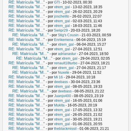
RE: Matrícula "M..."
- por
GTI
- 10-02-2023, 00:30
RE: Matrícula "M..."
- por
xtrem_gal
- 13-02-2023, 18:35
RE: Matrícula "M..."
- por
xtrem_gal
- 26-02-2023, 20:29
RE: Matrícula "M..."
- por
joschelito
- 26-02-2023, 22:07
RE: Matrícula "M..."
- por
xtrem_gal
- 02-03-2023, 11:43
RE: Matrícula "M..."
- por
xtrem_gal
- 18-03-2023, 11:46
RE: Matrícula "M..."
- por
5wiipr29
- 20-03-2023, 18:20
RE: Matrícula "M..."
- por
Stig's Cousin
- 21-03-2023, 00:59
RE: Matrícula "M..."
- por
Enrikemena
- 06-04-2023, 15:19
RE: Matrícula "M..."
- por
xtrem_gal
- 06-04-2023, 15:27
RE: Matrícula "M..."
- por
xtrem_gal
- 27-04-2023, 12:51
RE: Matrícula "M..."
- por
adrianastur
- 27-04-2023, 18:50
RE: Matrícula "M..."
- por
xtrem_gal
- 29-04-2023, 02:05
RE: Matrícula "M..."
- por
renault18turbo
- 27-04-2023, 18:21
RE: Matrícula "M..."
- por
xtrem_gal
- 27-04-2023, 21:17
RE: Matrícula "M..."
- por
Nuxete
- 29-04-2023, 11:52
RE: Matrícula "M..."
- por
Mi 16
- 29-04-2023, 10:18
RE: Matrícula "M..."
- por
deebass
- 30-04-2023, 23:36
RE: Matrícula "M..."
- por
xtrem_gal
- 08-05-2023, 19:33
RE: Matrícula "M..."
- por
deebass
- 08-05-2023, 21:22
RE: Matrícula "M..."
- por
Juanjo400
- 08-05-2023, 23:19
RE: Matrícula "M..."
- por
xtrem_gal
- 16-05-2023, 01:06
RE: Matrícula "M..."
- por
Mukita
- 16-05-2023, 20:19
RE: Matrícula "M..."
- por
xtrem_gal
- 17-05-2023, 13:32
RE: Matrícula "M..."
- por
xtrem_gal
- 26-05-2023, 21:02
RE: Matrícula "M..."
- por
xtrem_gal
- 30-05-2023, 19:21
RE: Matrícula "M..."
- por
xtrem_gal
- 01-06-2023, 20:55
RE: Matrícula "M..."
- por
theblackmissil
- 01-06-2023, 21:21