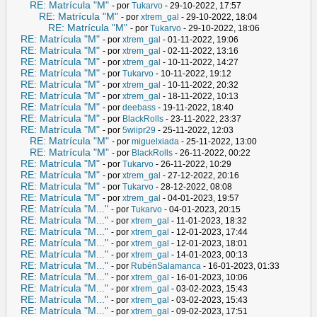
RE: Matrícula "M"
- por
Tukarvo
- 29-10-2022, 17:57
RE: Matrícula "M"
- por
xtrem_gal
- 29-10-2022, 18:04
RE: Matrícula "M"
- por
Tukarvo
- 29-10-2022, 18:06
RE: Matrícula "M"
- por
xtrem_gal
- 01-11-2022, 19:06
RE: Matrícula "M"
- por
xtrem_gal
- 02-11-2022, 13:16
RE: Matrícula "M"
- por
xtrem_gal
- 10-11-2022, 14:27
RE: Matrícula "M"
- por
Tukarvo
- 10-11-2022, 19:12
RE: Matrícula "M"
- por
xtrem_gal
- 10-11-2022, 20:32
RE: Matrícula "M"
- por
xtrem_gal
- 18-11-2022, 10:13
RE: Matrícula "M"
- por
deebass
- 19-11-2022, 18:40
RE: Matrícula "M"
- por
BlackRolls
- 23-11-2022, 23:37
RE: Matrícula "M"
- por
5wiipr29
- 25-11-2022, 12:03
RE: Matrícula "M"
- por
miguelxiada
- 25-11-2022, 13:00
RE: Matrícula "M"
- por
BlackRolls
- 26-11-2022, 00:22
RE: Matrícula "M"
- por
Tukarvo
- 26-11-2022, 10:29
RE: Matrícula "M"
- por
xtrem_gal
- 27-12-2022, 20:16
RE: Matrícula "M"
- por
Tukarvo
- 28-12-2022, 08:08
RE: Matrícula "M"
- por
xtrem_gal
- 04-01-2023, 19:57
RE: Matrícula "M..."
- por
Tukarvo
- 04-01-2023, 20:15
RE: Matrícula "M..."
- por
xtrem_gal
- 11-01-2023, 18:32
RE: Matrícula "M..."
- por
xtrem_gal
- 12-01-2023, 17:44
RE: Matrícula "M..."
- por
xtrem_gal
- 12-01-2023, 18:01
RE: Matrícula "M..."
- por
xtrem_gal
- 14-01-2023, 00:13
RE: Matrícula "M..."
- por
RubénSalamanca
- 16-01-2023, 01:33
RE: Matrícula "M..."
- por
xtrem_gal
- 16-01-2023, 10:06
RE: Matrícula "M..."
- por
xtrem_gal
- 03-02-2023, 15:43
RE: Matrícula "M..."
- por
xtrem_gal
- 03-02-2023, 15:43
RE: Matrícula "M..."
- por
xtrem_gal
- 09-02-2023, 17:51