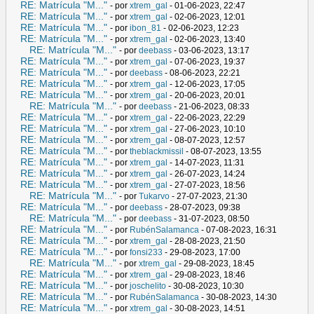
RE: Matrícula "M..."
- por
xtrem_gal
- 01-06-2023, 22:47
RE: Matrícula "M..."
- por
xtrem_gal
- 02-06-2023, 12:01
RE: Matrícula "M..."
- por
ibon_81
- 02-06-2023, 12:23
RE: Matrícula "M..."
- por
xtrem_gal
- 02-06-2023, 13:40
RE: Matrícula "M..."
- por
deebass
- 03-06-2023, 13:17
RE: Matrícula "M..."
- por
xtrem_gal
- 07-06-2023, 19:37
RE: Matrícula "M..."
- por
deebass
- 08-06-2023, 22:21
RE: Matrícula "M..."
- por
xtrem_gal
- 12-06-2023, 17:05
RE: Matrícula "M..."
- por
xtrem_gal
- 20-06-2023, 20:01
RE: Matrícula "M..."
- por
deebass
- 21-06-2023, 08:33
RE: Matrícula "M..."
- por
xtrem_gal
- 22-06-2023, 22:29
RE: Matrícula "M..."
- por
xtrem_gal
- 27-06-2023, 10:10
RE: Matrícula "M..."
- por
xtrem_gal
- 08-07-2023, 12:57
RE: Matrícula "M..."
- por
theblackmissil
- 08-07-2023, 13:55
RE: Matrícula "M..."
- por
xtrem_gal
- 14-07-2023, 11:31
RE: Matrícula "M..."
- por
xtrem_gal
- 26-07-2023, 14:24
RE: Matrícula "M..."
- por
xtrem_gal
- 27-07-2023, 18:56
RE: Matrícula "M..."
- por
Tukarvo
- 27-07-2023, 21:30
RE: Matrícula "M..."
- por
deebass
- 28-07-2023, 09:38
RE: Matrícula "M..."
- por
deebass
- 31-07-2023, 08:50
RE: Matrícula "M..."
- por
RubénSalamanca
- 07-08-2023, 16:31
RE: Matrícula "M..."
- por
xtrem_gal
- 28-08-2023, 21:50
RE: Matrícula "M..."
- por
fonsi233
- 29-08-2023, 17:00
RE: Matrícula "M..."
- por
xtrem_gal
- 29-08-2023, 18:45
RE: Matrícula "M..."
- por
xtrem_gal
- 29-08-2023, 18:46
RE: Matrícula "M..."
- por
joschelito
- 30-08-2023, 10:30
RE: Matrícula "M..."
- por
RubénSalamanca
- 30-08-2023, 14:30
RE: Matrícula "M..."
- por
xtrem_gal
- 30-08-2023, 14:51