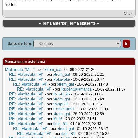
verlos.
Citar
«
Tema anterior
|
Tema siguiente
»
Salto de foro:
Mensajes en este tema
Matrícula "M..."
- por
xtrem_gal
- 09-09-2022, 21:20
RE: Matrícula "M"
- por
xtrem_gal
- 09-09-2022, 21:21
RE: Matrícula "M"
- por
Pokayoke
- 10-09-2022, 08:47
RE: Matrícula "M"
- por
xtrem_gal
- 10-09-2022, 11:48
RE: Matrícula "M"
- por
RubénSalamanca
- 10-09-2022, 11:57
RE: Matrícula "M"
- por
R-S-B_96
- 10-09-2022, 11:02
RE: Matrícula "M"
- por
xtrem_gal
- 12-09-2022, 15:49
RE: Matrícula "M"
- por
5wiipr29
- 12-09-2022, 16:15
RE: Matrícula "M"
- por
CorsaClio97
- 13-09-2022, 12:14
RE: Matrícula "M"
- por
xtrem_gal
- 28-09-2022, 12:59
RE: Matrícula "M"
- por
Mi 16
- 28-09-2022, 21:51
RE: Matrícula "M"
- por
ibon_81
- 01-10-2022, 22:43
RE: Matrícula "M"
- por
xtrem_gal
- 01-10-2022, 23:47
RE: Matrícula "M"
- por
ibon_81
- 02-10-2022, 15:27