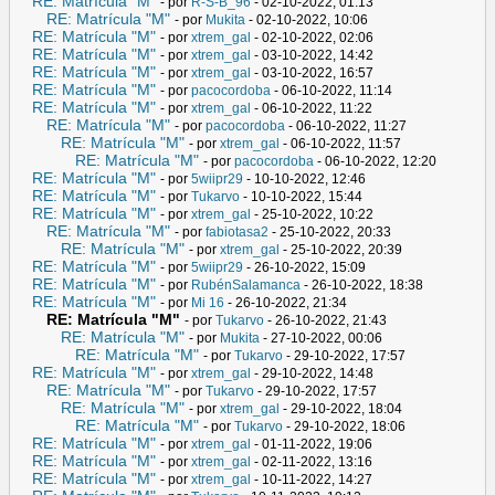
RE: Matrícula "M"
- por
R-S-B_96
- 02-10-2022, 01:13
RE: Matrícula "M"
- por
Mukita
- 02-10-2022, 10:06
RE: Matrícula "M"
- por
xtrem_gal
- 02-10-2022, 02:06
RE: Matrícula "M"
- por
xtrem_gal
- 03-10-2022, 14:42
RE: Matrícula "M"
- por
xtrem_gal
- 03-10-2022, 16:57
RE: Matrícula "M"
- por
pacocordoba
- 06-10-2022, 11:14
RE: Matrícula "M"
- por
xtrem_gal
- 06-10-2022, 11:22
RE: Matrícula "M"
- por
pacocordoba
- 06-10-2022, 11:27
RE: Matrícula "M"
- por
xtrem_gal
- 06-10-2022, 11:57
RE: Matrícula "M"
- por
pacocordoba
- 06-10-2022, 12:20
RE: Matrícula "M"
- por
5wiipr29
- 10-10-2022, 12:46
RE: Matrícula "M"
- por
Tukarvo
- 10-10-2022, 15:44
RE: Matrícula "M"
- por
xtrem_gal
- 25-10-2022, 10:22
RE: Matrícula "M"
- por
fabiotasa2
- 25-10-2022, 20:33
RE: Matrícula "M"
- por
xtrem_gal
- 25-10-2022, 20:39
RE: Matrícula "M"
- por
5wiipr29
- 26-10-2022, 15:09
RE: Matrícula "M"
- por
RubénSalamanca
- 26-10-2022, 18:38
RE: Matrícula "M"
- por
Mi 16
- 26-10-2022, 21:34
RE: Matrícula "M"
- por
Tukarvo
- 26-10-2022, 21:43
RE: Matrícula "M"
- por
Mukita
- 27-10-2022, 00:06
RE: Matrícula "M"
- por
Tukarvo
- 29-10-2022, 17:57
RE: Matrícula "M"
- por
xtrem_gal
- 29-10-2022, 14:48
RE: Matrícula "M"
- por
Tukarvo
- 29-10-2022, 17:57
RE: Matrícula "M"
- por
xtrem_gal
- 29-10-2022, 18:04
RE: Matrícula "M"
- por
Tukarvo
- 29-10-2022, 18:06
RE: Matrícula "M"
- por
xtrem_gal
- 01-11-2022, 19:06
RE: Matrícula "M"
- por
xtrem_gal
- 02-11-2022, 13:16
RE: Matrícula "M"
- por
xtrem_gal
- 10-11-2022, 14:27