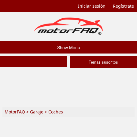
Iniciar sesión
Regístrate
Show Menu
Temas suscritos
MotorFAQ
>
Garaje
>
Coches