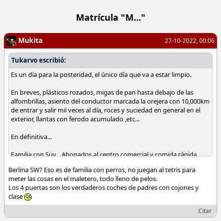
Matrícula "M..."
Mukita
27-10-2022, 00:06
Tukarvo escribió:
Es un día para la posteridad, el único día que va a estar limpio.
En breves, plásticos rozados, migas de pan hasta debajo de las
alfombrillas, asiento del conductor marcada la orejera con 10,000km
de entrar y salir mil veces al día, roces y suciedad en general en el
exterior, llantas con ferodo acumulado ,etc...
En definitiva...
Familia con Suv... Abonados al centro comercial y comida rápida...
Familia insalubre, el padre con barba de varios días como carta de
Berlina SW? Eso es de familia con perros, no juegan al tetris para
presentación.
meter las cosas en el maletero, todo lleno de pelos.
Los 4 puertas son los verdaderos coches de padres con cojones y
Familia con Berlina SW... gente sana, educada, limpia. Dan gusto
clase
verlos.
Citar