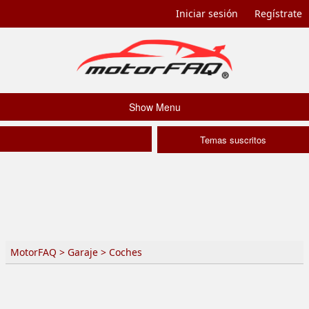
Iniciar sesión
Regístrate
Show Menu
Temas suscritos
MotorFAQ
>
Garaje
>
Coches