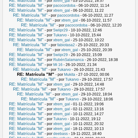
RE: Matrícula "M"
- por
xtrem_gal
- 03-10-2022, 16:57
RE: Matrícula "M"
- por
pacocordoba
- 06-10-2022, 11:14
RE: Matrícula "M"
- por
xtrem_gal
- 06-10-2022, 11:22
RE: Matrícula "M"
- por
pacocordoba
- 06-10-2022, 11:27
RE: Matrícula "M"
- por
xtrem_gal
- 06-10-2022, 11:57
RE: Matrícula "M"
- por
pacocordoba
- 06-10-2022, 12:20
RE: Matrícula "M"
- por
5wiipr29
- 10-10-2022, 12:46
RE: Matrícula "M"
- por
Tukarvo
- 10-10-2022, 15:44
RE: Matrícula "M"
- por
xtrem_gal
- 25-10-2022, 10:22
RE: Matrícula "M"
- por
fabiotasa2
- 25-10-2022, 20:33
RE: Matrícula "M"
- por
xtrem_gal
- 25-10-2022, 20:39
RE: Matrícula "M"
- por
5wiipr29
- 26-10-2022, 15:09
RE: Matrícula "M"
- por
RubénSalamanca
- 26-10-2022, 18:38
RE: Matrícula "M"
- por
Mi 16
- 26-10-2022, 21:34
RE: Matrícula "M"
- por
Tukarvo
- 26-10-2022, 21:43
RE: Matrícula "M"
- por
Mukita
- 27-10-2022, 00:06
RE: Matrícula "M"
- por
Tukarvo
- 29-10-2022, 17:57
RE: Matrícula "M"
- por
xtrem_gal
- 29-10-2022, 14:48
RE: Matrícula "M"
- por
Tukarvo
- 29-10-2022, 17:57
RE: Matrícula "M"
- por
xtrem_gal
- 29-10-2022, 18:04
RE: Matrícula "M"
- por
Tukarvo
- 29-10-2022, 18:06
RE: Matrícula "M"
- por
xtrem_gal
- 01-11-2022, 19:06
RE: Matrícula "M"
- por
xtrem_gal
- 02-11-2022, 13:16
RE: Matrícula "M"
- por
xtrem_gal
- 10-11-2022, 14:27
RE: Matrícula "M"
- por
Tukarvo
- 10-11-2022, 19:12
RE: Matrícula "M"
- por
xtrem_gal
- 10-11-2022, 20:32
RE: Matrícula "M"
- por
xtrem_gal
- 18-11-2022, 10:13
RE: Matrícula "M"
- por
deebass
- 19-11-2022, 18:40