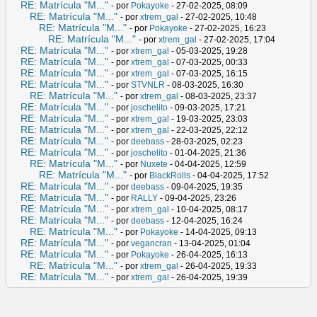
RE: Matrícula "M..."
- por
Pokayoke
- 27-02-2025, 08:09
RE: Matrícula "M..."
- por
xtrem_gal
- 27-02-2025, 10:48
RE: Matrícula "M..."
- por
Pokayoke
- 27-02-2025, 16:23
RE: Matrícula "M..."
- por
xtrem_gal
- 27-02-2025, 17:04
RE: Matrícula "M..."
- por
xtrem_gal
- 05-03-2025, 19:28
RE: Matrícula "M..."
- por
xtrem_gal
- 07-03-2025, 00:33
RE: Matrícula "M..."
- por
xtrem_gal
- 07-03-2025, 16:15
RE: Matrícula "M..."
- por
STVNLR
- 08-03-2025, 16:30
RE: Matrícula "M..."
- por
xtrem_gal
- 08-03-2025, 23:37
RE: Matrícula "M..."
- por
joschelito
- 09-03-2025, 17:21
RE: Matrícula "M..."
- por
xtrem_gal
- 19-03-2025, 23:03
RE: Matrícula "M..."
- por
xtrem_gal
- 22-03-2025, 22:12
RE: Matrícula "M..."
- por
deebass
- 28-03-2025, 02:23
RE: Matrícula "M..."
- por
joschelito
- 01-04-2025, 21:36
RE: Matrícula "M..."
- por
Nuxete
- 04-04-2025, 12:59
RE: Matrícula "M..."
- por
BlackRolls
- 04-04-2025, 17:52
RE: Matrícula "M..."
- por
deebass
- 09-04-2025, 19:35
RE: Matrícula "M..."
- por
RALLY
- 09-04-2025, 23:26
RE: Matrícula "M..."
- por
xtrem_gal
- 10-04-2025, 08:17
RE: Matrícula "M..."
- por
deebass
- 12-04-2025, 16:24
RE: Matrícula "M..."
- por
Pokayoke
- 14-04-2025, 09:13
RE: Matrícula "M..."
- por
vegancran
- 13-04-2025, 01:04
RE: Matrícula "M..."
- por
Pokayoke
- 26-04-2025, 16:13
RE: Matrícula "M..."
- por
xtrem_gal
- 26-04-2025, 19:33
RE: Matrícula "M..."
- por
xtrem_gal
- 26-04-2025, 19:39