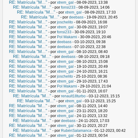
RE: Matrícula "M..."
- por
xtrem_gal
- 08-09-2023, 13:38
RE: Matrícula "M..."
- por
fonsi233
- 08-09-2023, 14:06
RE: Matrícula "M..."
- por
xtrem_gal
- 08-09-2023, 17:33
RE: Matrícula "M..."
- por
deebass
- 19-09-2023, 20:45
RE: Matrícula "M..."
- por
joschelito
- 08-09-2023, 16:08
RE: Matrícula "M..."
- por
xtrem_gal
- 30-09-2023, 19:07
RE: Matrícula "M..."
- por
fonsi233
- 30-09-2023, 19:10
RE: Matrícula "M..."
- por
Pol Makarni
- 30-09-2023, 20:46
RE: Matrícula "M..."
- por
deebass
- 03-10-2023, 09:38
RE: Matrícula "M..."
- por
deebass
- 07-10-2023, 22:38
RE: Matrícula "M..."
- por
xtrem_gal
- 08-10-2023, 08:40
RE: Matrícula "M..."
- por
deebass
- 08-10-2023, 09:18
RE: Matrícula "M..."
- por
xtrem_gal
- 08-10-2023, 15:08
RE: Matrícula "M..."
- por
xtrem_gal
- 19-10-2023, 20:49
RE: Matrícula "M..."
- por
xtrem_gal
- 24-10-2023, 16:21
RE: Matrícula "M..."
- por
joschelito
- 25-10-2023, 08:36
RE: Matrícula "M..."
- por
xtrem_gal
- 29-10-2023, 17:43
RE: Matrícula "M..."
- por
Pol Makarni
- 29-10-2023, 21:04
RE: Matrícula "M..."
- por
xtrem_gal
- 01-11-2023, 16:07
RE: Matrícula "M..."
- por
renault18turbo
- 03-12-2023, 15:15
RE: Matrícula "M..."
- por
xtrem_gal
- 03-12-2023, 15:25
RE: Matrícula "M..."
- por
xtrem_gal
- 08-11-2023, 14:40
RE: Matrícula "M..."
- por
xtrem_gal
- 23-11-2023, 18:20
RE: Matrícula "M..."
- por
xtrem_gal
- 24-11-2023, 13:32
RE: Matrícula "M..."
- por
deebass
- 24-11-2023, 17:03
RE: Matrícula "M..."
- por
xtrem_gal
- 30-11-2023, 20:27
RE: Matrícula "M..."
- por
RubénSalamanca
- 01-12-2023, 00:42
RE: Matrícula "M..."
- por
xtrem_gal
- 01-12-2023, 00:54