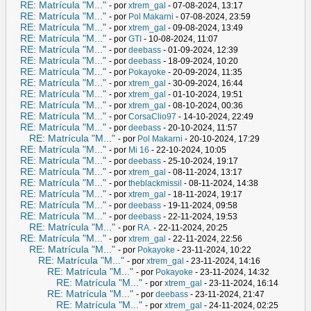
RE: Matrícula "M..."
- por
xtrem_gal
- 07-08-2024, 13:17
RE: Matrícula "M..."
- por
Pol Makarni
- 07-08-2024, 23:59
RE: Matrícula "M..."
- por
xtrem_gal
- 09-08-2024, 13:49
RE: Matrícula "M..."
- por
GTI
- 10-08-2024, 11:07
RE: Matrícula "M..."
- por
deebass
- 01-09-2024, 12:39
RE: Matrícula "M..."
- por
deebass
- 18-09-2024, 10:20
RE: Matrícula "M..."
- por
Pokayoke
- 20-09-2024, 11:35
RE: Matrícula "M..."
- por
xtrem_gal
- 30-09-2024, 16:44
RE: Matrícula "M..."
- por
xtrem_gal
- 01-10-2024, 19:51
RE: Matrícula "M..."
- por
xtrem_gal
- 08-10-2024, 00:36
RE: Matrícula "M..."
- por
CorsaClio97
- 14-10-2024, 22:49
RE: Matrícula "M..."
- por
deebass
- 20-10-2024, 11:57
RE: Matrícula "M..."
- por
Pol Makarni
- 20-10-2024, 17:29
RE: Matrícula "M..."
- por
Mi 16
- 22-10-2024, 10:05
RE: Matrícula "M..."
- por
deebass
- 25-10-2024, 19:17
RE: Matrícula "M..."
- por
xtrem_gal
- 08-11-2024, 13:17
RE: Matrícula "M..."
- por
theblackmissil
- 08-11-2024, 14:38
RE: Matrícula "M..."
- por
xtrem_gal
- 18-11-2024, 19:17
RE: Matrícula "M..."
- por
deebass
- 19-11-2024, 09:58
RE: Matrícula "M..."
- por
deebass
- 22-11-2024, 19:53
RE: Matrícula "M..."
- por
RA.
- 22-11-2024, 20:25
RE: Matrícula "M..."
- por
xtrem_gal
- 22-11-2024, 22:56
RE: Matrícula "M..."
- por
Pokayoke
- 23-11-2024, 10:22
RE: Matrícula "M..."
- por
xtrem_gal
- 23-11-2024, 14:16
RE: Matrícula "M..."
- por
Pokayoke
- 23-11-2024, 14:32
RE: Matrícula "M..."
- por
xtrem_gal
- 23-11-2024, 16:14
RE: Matrícula "M..."
- por
deebass
- 23-11-2024, 21:47
RE: Matrícula "M..."
- por
xtrem_gal
- 24-11-2024, 02:25