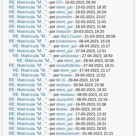
RE: Matrícula "M..."
- por
GTI
- 10-02-2023, 00:30
RE: Matrícula "M..."
- por
xtrem_gal
- 13-02-2023, 18:35
RE: Matrícula "M..."
- por
xtrem_gal
- 26-02-2023, 20:29
RE: Matrícula "M..."
- por
joschelito
- 26-02-2023, 22:07
RE: Matrícula "M..."
- por
xtrem_gal
- 02-03-2023, 11:43
RE: Matrícula "M..."
- por
xtrem_gal
- 18-03-2023, 11:46
RE: Matrícula "M..."
- por
5wiipr29
- 20-03-2023, 18:20
RE: Matrícula "M..."
- por
Stig's Cousin
- 21-03-2023, 00:59
RE: Matrícula "M..."
- por
Enrikemena
- 06-04-2023, 15:19
RE: Matrícula "M..."
- por
xtrem_gal
- 06-04-2023, 15:27
RE: Matrícula "M..."
- por
xtrem_gal
- 27-04-2023, 12:51
RE: Matrícula "M..."
- por
adrianastur
- 27-04-2023, 18:50
RE: Matrícula "M..."
- por
xtrem_gal
- 29-04-2023, 02:05
RE: Matrícula "M..."
- por
renault18turbo
- 27-04-2023, 18:21
RE: Matrícula "M..."
- por
xtrem_gal
- 27-04-2023, 21:17
RE: Matrícula "M..."
- por
Nuxete
- 29-04-2023, 11:52
RE: Matrícula "M..."
- por
Mi 16
- 29-04-2023, 10:18
RE: Matrícula "M..."
- por
deebass
- 30-04-2023, 23:36
RE: Matrícula "M..."
- por
xtrem_gal
- 08-05-2023, 19:33
RE: Matrícula "M..."
- por
deebass
- 08-05-2023, 21:22
RE: Matrícula "M..."
- por
Juanjo400
- 08-05-2023, 23:19
RE: Matrícula "M..."
- por
xtrem_gal
- 16-05-2023, 01:06
RE: Matrícula "M..."
- por
Mukita
- 16-05-2023, 20:19
RE: Matrícula "M..."
- por
xtrem_gal
- 17-05-2023, 13:32
RE: Matrícula "M..."
- por
xtrem_gal
- 26-05-2023, 21:02
RE: Matrícula "M..."
- por
xtrem_gal
- 30-05-2023, 19:21
RE: Matrícula "M..."
- por
xtrem_gal
- 01-06-2023, 20:55
RE: Matrícula "M..."
- por
theblackmissil
- 01-06-2023, 21:21