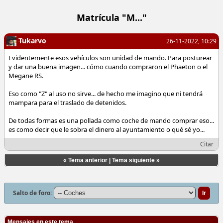
Matrícula "M..."
Tukarvo
26-11-2022, 10:29
Evidentemente esos vehículos son unidad de mando. Para posturear
y dar una buena imagen... cómo cuando compraron el Phaeton o el
Megane RS.
Eso como "Z" al uso no sirve... de hecho me imagino que ni tendrá
mampara para el traslado de detenidos.
De todas formas es una pollada como coche de mando comprar eso...
es como decir que le sobra el dinero al ayuntamiento o qué sé yo...
Citar
«
Tema anterior
|
Tema siguiente
»
Salto de foro:
Mensajes en este tema