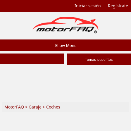
Iniciar sesión
Regístrate
Show Menu
Temas suscritos
MotorFAQ
>
Garaje
>
Coches