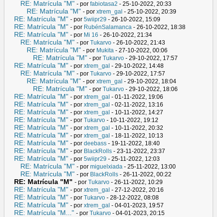
RE: Matrícula "M"
- por
fabiotasa2
- 25-10-2022, 20:33
RE: Matrícula "M"
- por
xtrem_gal
- 25-10-2022, 20:39
RE: Matrícula "M"
- por
5wiipr29
- 26-10-2022, 15:09
RE: Matrícula "M"
- por
RubénSalamanca
- 26-10-2022, 18:38
RE: Matrícula "M"
- por
Mi 16
- 26-10-2022, 21:34
RE: Matrícula "M"
- por
Tukarvo
- 26-10-2022, 21:43
RE: Matrícula "M"
- por
Mukita
- 27-10-2022, 00:06
RE: Matrícula "M"
- por
Tukarvo
- 29-10-2022, 17:57
RE: Matrícula "M"
- por
xtrem_gal
- 29-10-2022, 14:48
RE: Matrícula "M"
- por
Tukarvo
- 29-10-2022, 17:57
RE: Matrícula "M"
- por
xtrem_gal
- 29-10-2022, 18:04
RE: Matrícula "M"
- por
Tukarvo
- 29-10-2022, 18:06
RE: Matrícula "M"
- por
xtrem_gal
- 01-11-2022, 19:06
RE: Matrícula "M"
- por
xtrem_gal
- 02-11-2022, 13:16
RE: Matrícula "M"
- por
xtrem_gal
- 10-11-2022, 14:27
RE: Matrícula "M"
- por
Tukarvo
- 10-11-2022, 19:12
RE: Matrícula "M"
- por
xtrem_gal
- 10-11-2022, 20:32
RE: Matrícula "M"
- por
xtrem_gal
- 18-11-2022, 10:13
RE: Matrícula "M"
- por
deebass
- 19-11-2022, 18:40
RE: Matrícula "M"
- por
BlackRolls
- 23-11-2022, 23:37
RE: Matrícula "M"
- por
5wiipr29
- 25-11-2022, 12:03
RE: Matrícula "M"
- por
miguelxiada
- 25-11-2022, 13:00
RE: Matrícula "M"
- por
BlackRolls
- 26-11-2022, 00:22
RE: Matrícula "M"
- por
Tukarvo
- 26-11-2022, 10:29
RE: Matrícula "M"
- por
xtrem_gal
- 27-12-2022, 20:16
RE: Matrícula "M"
- por
Tukarvo
- 28-12-2022, 08:08
RE: Matrícula "M"
- por
xtrem_gal
- 04-01-2023, 19:57
RE: Matrícula "M..."
- por
Tukarvo
- 04-01-2023, 20:15