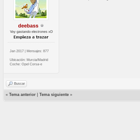
deebass
Voy gastando electrones xD
Jan 2017 | Mensajes: 877
Ubicación: Murcia/Madrid
Coche: Opel Corsa-e
Buscar
«
Tema anterior
|
Tema siguiente
»