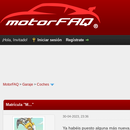
¡Hola, Invitado!
Iniciar sesión
Regístrate
MotorFAQ
>
Garaje
>
Coches
0 voto(s) - 0 Media
1
2
3
4
5
Matrícula "M..."
30-04-2023, 23:36
Ya habéis puesto alguna más nueva,