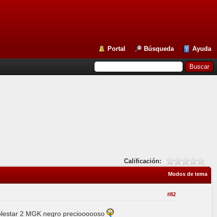
Portal
Búsqueda
Ayuda
Calificación:
Modos de tema
#82
Polestar 2 MGK negro precioooooso