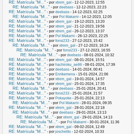
RE: Matrícula "M..."
- por
xtrem_gal
- 12-12-2023, 12:55
RE: Matrícula "M..."
- por
deebass
- 12-12-2023, 22:23
RE: Matrícula "M..."
- por
deebass
- 14-12-2023, 02:25
RE: Matrícula "M..."
- por
Pol Makarni
- 14-12-2023, 12:05
RE: Matrícula "M..."
- por
xtrem_gal
- 19-12-2023, 13:20
RE: Matrícula "M..."
- por
xtrem_gal
- 21-12-2023, 19:56
RE: Matrícula "M..."
- por
xtrem_gal
- 26-12-2023, 13:37
RE: Matrícula "M..."
- por
Pol Makarni
- 26-12-2023, 22:25
RE: Matrícula "M..."
- por
fonsi233
- 27-12-2023, 15:42
RE: Matrícula "M..."
- por
xtrem_gal
- 27-12-2023, 16:24
RE: Matrícula "M..."
- por
fonsi233
- 27-12-2023, 16:55
RE: Matrícula "M..."
- por
deebass
- 08-01-2024, 10:32
RE: Matrícula "M..."
- por
xtrem_gal
- 08-01-2024, 15:51
RE: Matrícula "M..."
- por
hachiroku_ae86
- 08-01-2024, 17:39
RE: Matrícula "M..."
- por
deebass
- 14-01-2024, 00:41
RE: Matrícula "M..."
- por
Enrikemena
- 15-01-2024, 21:06
RE: Matrícula "M..."
- por
xtrem_gal
- 19-01-2024, 14:57
RE: Matrícula "M..."
- por
xtrem_gal
- 25-01-2024, 17:35
RE: Matrícula "M..."
- por
deebass
- 25-01-2024, 20:41
RE: Matrícula "M..."
- por
fonsi233
- 25-01-2024, 21:57
RE: Matrícula "M..."
- por
Pokayoke
- 25-01-2024, 22:13
RE: Matrícula "M..."
- por
Pol Makarni
- 28-01-2024, 09:35
RE: Matrícula "M..."
- por
xtrem_gal
- 28-01-2024, 22:18
RE: Matrícula "M..."
- por
deebass
- 29-01-2024, 13:13
RE: Matrícula "M..."
- por
xtrem_gal
- 29-01-2024, 14:13
RE: Matrícula "M..."
- por
Pol Makarni
- 30-01-2024, 11:36
RE: Matrícula "M..."
- por
xtrem_gal
- 09-02-2024, 12:49
RE: Matrícula "M..."
- por
joschelito
- 12-02-2024, 10:33