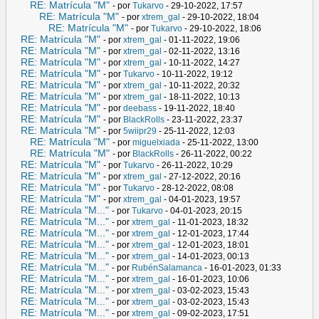
RE: Matrícula "M"
- por
Tukarvo
- 29-10-2022, 17:57
RE: Matrícula "M"
- por
xtrem_gal
- 29-10-2022, 18:04
RE: Matrícula "M"
- por
Tukarvo
- 29-10-2022, 18:06
RE: Matrícula "M"
- por
xtrem_gal
- 01-11-2022, 19:06
RE: Matrícula "M"
- por
xtrem_gal
- 02-11-2022, 13:16
RE: Matrícula "M"
- por
xtrem_gal
- 10-11-2022, 14:27
RE: Matrícula "M"
- por
Tukarvo
- 10-11-2022, 19:12
RE: Matrícula "M"
- por
xtrem_gal
- 10-11-2022, 20:32
RE: Matrícula "M"
- por
xtrem_gal
- 18-11-2022, 10:13
RE: Matrícula "M"
- por
deebass
- 19-11-2022, 18:40
RE: Matrícula "M"
- por
BlackRolls
- 23-11-2022, 23:37
RE: Matrícula "M"
- por
5wiipr29
- 25-11-2022, 12:03
RE: Matrícula "M"
- por
miguelxiada
- 25-11-2022, 13:00
RE: Matrícula "M"
- por
BlackRolls
- 26-11-2022, 00:22
RE: Matrícula "M"
- por
Tukarvo
- 26-11-2022, 10:29
RE: Matrícula "M"
- por
xtrem_gal
- 27-12-2022, 20:16
RE: Matrícula "M"
- por
Tukarvo
- 28-12-2022, 08:08
RE: Matrícula "M"
- por
xtrem_gal
- 04-01-2023, 19:57
RE: Matrícula "M..."
- por
Tukarvo
- 04-01-2023, 20:15
RE: Matrícula "M..."
- por
xtrem_gal
- 11-01-2023, 18:32
RE: Matrícula "M..."
- por
xtrem_gal
- 12-01-2023, 17:44
RE: Matrícula "M..."
- por
xtrem_gal
- 12-01-2023, 18:01
RE: Matrícula "M..."
- por
xtrem_gal
- 14-01-2023, 00:13
RE: Matrícula "M..."
- por
RubénSalamanca
- 16-01-2023, 01:33
RE: Matrícula "M..."
- por
xtrem_gal
- 16-01-2023, 10:06
RE: Matrícula "M..."
- por
xtrem_gal
- 03-02-2023, 15:43
RE: Matrícula "M..."
- por
xtrem_gal
- 03-02-2023, 15:43
RE: Matrícula "M..."
- por
xtrem_gal
- 09-02-2023, 17:51