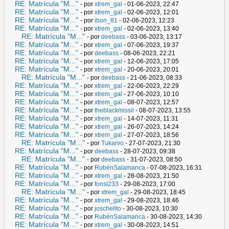
RE: Matrícula "M..."
- por
xtrem_gal
- 01-06-2023, 22:47
RE: Matrícula "M..."
- por
xtrem_gal
- 02-06-2023, 12:01
RE: Matrícula "M..."
- por
ibon_81
- 02-06-2023, 12:23
RE: Matrícula "M..."
- por
xtrem_gal
- 02-06-2023, 13:40
RE: Matrícula "M..."
- por
deebass
- 03-06-2023, 13:17
RE: Matrícula "M..."
- por
xtrem_gal
- 07-06-2023, 19:37
RE: Matrícula "M..."
- por
deebass
- 08-06-2023, 22:21
RE: Matrícula "M..."
- por
xtrem_gal
- 12-06-2023, 17:05
RE: Matrícula "M..."
- por
xtrem_gal
- 20-06-2023, 20:01
RE: Matrícula "M..."
- por
deebass
- 21-06-2023, 08:33
RE: Matrícula "M..."
- por
xtrem_gal
- 22-06-2023, 22:29
RE: Matrícula "M..."
- por
xtrem_gal
- 27-06-2023, 10:10
RE: Matrícula "M..."
- por
xtrem_gal
- 08-07-2023, 12:57
RE: Matrícula "M..."
- por
theblackmissil
- 08-07-2023, 13:55
RE: Matrícula "M..."
- por
xtrem_gal
- 14-07-2023, 11:31
RE: Matrícula "M..."
- por
xtrem_gal
- 26-07-2023, 14:24
RE: Matrícula "M..."
- por
xtrem_gal
- 27-07-2023, 18:56
RE: Matrícula "M..."
- por
Tukarvo
- 27-07-2023, 21:30
RE: Matrícula "M..."
- por
deebass
- 28-07-2023, 09:38
RE: Matrícula "M..."
- por
deebass
- 31-07-2023, 08:50
RE: Matrícula "M..."
- por
RubénSalamanca
- 07-08-2023, 16:31
RE: Matrícula "M..."
- por
xtrem_gal
- 28-08-2023, 21:50
RE: Matrícula "M..."
- por
fonsi233
- 29-08-2023, 17:00
RE: Matrícula "M..."
- por
xtrem_gal
- 29-08-2023, 18:45
RE: Matrícula "M..."
- por
xtrem_gal
- 29-08-2023, 18:46
RE: Matrícula "M..."
- por
joschelito
- 30-08-2023, 10:30
RE: Matrícula "M..."
- por
RubénSalamanca
- 30-08-2023, 14:30
RE: Matrícula "M..."
- por
xtrem_gal
- 30-08-2023, 14:51