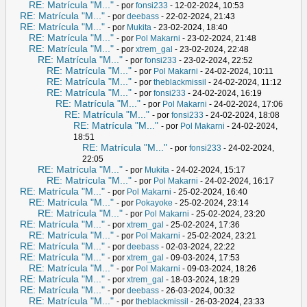
RE: Matrícula "M..."
- por
fonsi233
- 12-02-2024, 10:53
RE: Matrícula "M..."
- por
deebass
- 22-02-2024, 21:43
RE: Matrícula "M..."
- por
Mukita
- 23-02-2024, 18:40
RE: Matrícula "M..."
- por
Pol Makarni
- 23-02-2024, 21:48
RE: Matrícula "M..."
- por
xtrem_gal
- 23-02-2024, 22:48
RE: Matrícula "M..."
- por
fonsi233
- 23-02-2024, 22:52
RE: Matrícula "M..."
- por
Pol Makarni
- 24-02-2024, 10:11
RE: Matrícula "M..."
- por
theblackmissil
- 24-02-2024, 11:12
RE: Matrícula "M..."
- por
fonsi233
- 24-02-2024, 16:19
RE: Matrícula "M..."
- por
Pol Makarni
- 24-02-2024, 17:06
RE: Matrícula "M..."
- por
fonsi233
- 24-02-2024, 18:08
RE: Matrícula "M..."
- por
Pol Makarni
- 24-02-2024,
18:51
RE: Matrícula "M..."
- por
fonsi233
- 24-02-2024,
22:05
RE: Matrícula "M..."
- por
Mukita
- 24-02-2024, 15:17
RE: Matrícula "M..."
- por
Pol Makarni
- 24-02-2024, 16:17
RE: Matrícula "M..."
- por
Pol Makarni
- 25-02-2024, 16:40
RE: Matrícula "M..."
- por
Pokayoke
- 25-02-2024, 23:14
RE: Matrícula "M..."
- por
Pol Makarni
- 25-02-2024, 23:20
RE: Matrícula "M..."
- por
xtrem_gal
- 25-02-2024, 17:36
RE: Matrícula "M..."
- por
Pol Makarni
- 25-02-2024, 23:21
RE: Matrícula "M..."
- por
deebass
- 02-03-2024, 22:22
RE: Matrícula "M..."
- por
xtrem_gal
- 09-03-2024, 17:53
RE: Matrícula "M..."
- por
Pol Makarni
- 09-03-2024, 18:26
RE: Matrícula "M..."
- por
xtrem_gal
- 18-03-2024, 18:29
RE: Matrícula "M..."
- por
deebass
- 26-03-2024, 00:32
RE: Matrícula "M..."
- por
theblackmissil
- 26-03-2024, 23:33