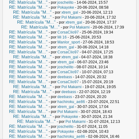
RE: Matrícula "M..."
- por
joschelito
- 14-06-2024, 15:57
RE: Matrícula "M..."
- por
Pokayoke
- 20-06-2024, 08:58
RE: Matrícula "M..."
- por
xtrem_gal
- 20-06-2024, 12:13
RE: Matrícula "M..."
- por
Pol Makarni
- 20-06-2024, 17:32
RE: Matrícula "M..."
- por
xtrem_gal
- 20-06-2024, 17:37
RE: Matrícula "M..."
- por
Pol Makarni
- 20-06-2024, 17:39
RE: Matrícula "M..."
- por
CorsaClio97
- 25-06-2024, 19:34
RE: Matrícula "M..."
- por
Mi 16
- 25-06-2024, 20:53
RE: Matrícula "M..."
- por
Manlor_sport
- 27-06-2024, 18:53
RE: Matrícula "M..."
- por
xtrem_gal
- 30-06-2024, 14:18
RE: Matrícula "M..."
- por
CorsaClio97
- 04-07-2024, 17:25
RE: Matrícula "M..."
- por
xtrem_gal
- 04-07-2024, 18:38
RE: Matrícula "M..."
- por
xtrem_gal
- 06-07-2024, 23:46
RE: Matrícula "M..."
- por
joschelito
- 08-07-2024, 10:14
RE: Matrícula "M..."
- por
CorsaClio97
- 10-07-2024, 07:13
RE: Matrícula "M..."
- por
deebass
- 14-07-2024, 20:32
RE: Matrícula "M..."
- por
CorsaClio97
- 15-07-2024, 20:19
RE: Matrícula "M..."
- por
Pol Makarni
- 19-07-2024, 19:05
RE: Matrícula "M..."
- por
deebass
- 22-07-2024, 12:19
RE: Matrícula "M..."
- por
deebass
- 23-07-2024, 20:20
RE: Matrícula "M..."
- por
hachiroku_ae86
- 23-07-2024, 22:51
RE: Matrícula "M..."
- por
xtrem_gal
- 30-07-2024, 17:04
RE: Matrícula "M..."
- por
Pol Makarni
- 30-07-2024, 18:43
RE: Matrícula "M..."
- por
Pokayoke
- 30-07-2024, 21:34
RE: Matrícula "M..."
- por
Pol Makarni
- 31-07-2024, 12:13
RE: Matrícula "M..."
- por
joschelito
- 31-07-2024, 11:05
RE: Matrícula "M..."
- por
Pokayoke
- 02-08-2024, 10:43
RE: Matrícula "M..."
- por
hachiroku_ae86
- 02-08-2024, 16:46