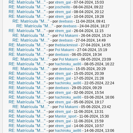
RE: Matrícula "M..."
- por
xtrem_gal
- 07-04-2024, 15:03
RE: Matrícula "M..."
- por
joschelito
- 08-04-2024, 09:22
RE: Matrícula "M..."
- por
xtrem_gal
- 08-04-2024, 20:12
RE: Matrícula "M..."
- por
xtrem_gal
- 10-04-2024, 19:28
RE: Matrícula "M..."
- por
deebass
- 11-04-2024, 09:41
RE: Matrícula "M..."
- por
deebass
- 24-04-2024, 18:27
RE: Matrícula "M..."
- por
xtrem_gal
- 26-04-2024, 11:15
RE: Matrícula "M..."
- por
Pol Makarni
- 26-04-2024, 15:24
RE: Matrícula "M..."
- por
deebass
- 27-04-2024, 14:49
RE: Matrícula "M..."
- por
theblackmissil
- 27-04-2024, 14:55
RE: Matrícula "M..."
- por
Pol Makarni
- 27-04-2024, 15:19
RE: Matrícula "M..."
- por
deebass
- 06-05-2024, 19:34
RE: Matrícula "M..."
- por
Pol Makarni
- 06-05-2024, 23:09
RE: Matrícula "M..."
- por
hachiroku_ae86
- 08-05-2024, 16:22
RE: Matrícula "M..."
- por
deebass
- 15-05-2024, 20:29
RE: Matrícula "M..."
- por
xtrem_gal
- 15-05-2024, 20:39
RE: Matrícula "M..."
- por
xtrem_gal
- 17-05-2024, 21:28
RE: Matrícula "M..."
- por
hachiroku_ae86
- 22-05-2024, 22:24
RE: Matrícula "M..."
- por
deebass
- 29-05-2024, 09:29
RE: Matrícula "M..."
- por
xtrem_gal
- 02-06-2024, 15:54
RE: Matrícula "M..."
- por
hachiroku_ae86
- 03-06-2024, 16:06
RE: Matrícula "M..."
- por
xtrem_gal
- 05-06-2024, 19:17
RE: Matrícula "M..."
- por
Pol Makarni
- 05-06-2024, 23:42
RE: Matrícula "M..."
- por
xtrem_gal
- 11-06-2024, 13:31
RE: Matrícula "M..."
- por
Manlor_sport
- 11-06-2024, 15:30
RE: Matrícula "M..."
- por
xtrem_gal
- 11-06-2024, 15:59
RE: Matrícula "M..."
- por
xtrem_gal
- 14-06-2024, 10:57
RE: Matrícula "M..."
- por
hachiroku_ae86
- 14-06-2024, 13:06