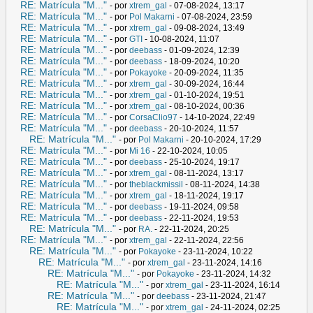
RE: Matrícula "M..."
- por
xtrem_gal
- 07-08-2024, 13:17
RE: Matrícula "M..."
- por
Pol Makarni
- 07-08-2024, 23:59
RE: Matrícula "M..."
- por
xtrem_gal
- 09-08-2024, 13:49
RE: Matrícula "M..."
- por
GTI
- 10-08-2024, 11:07
RE: Matrícula "M..."
- por
deebass
- 01-09-2024, 12:39
RE: Matrícula "M..."
- por
deebass
- 18-09-2024, 10:20
RE: Matrícula "M..."
- por
Pokayoke
- 20-09-2024, 11:35
RE: Matrícula "M..."
- por
xtrem_gal
- 30-09-2024, 16:44
RE: Matrícula "M..."
- por
xtrem_gal
- 01-10-2024, 19:51
RE: Matrícula "M..."
- por
xtrem_gal
- 08-10-2024, 00:36
RE: Matrícula "M..."
- por
CorsaClio97
- 14-10-2024, 22:49
RE: Matrícula "M..."
- por
deebass
- 20-10-2024, 11:57
RE: Matrícula "M..."
- por
Pol Makarni
- 20-10-2024, 17:29
RE: Matrícula "M..."
- por
Mi 16
- 22-10-2024, 10:05
RE: Matrícula "M..."
- por
deebass
- 25-10-2024, 19:17
RE: Matrícula "M..."
- por
xtrem_gal
- 08-11-2024, 13:17
RE: Matrícula "M..."
- por
theblackmissil
- 08-11-2024, 14:38
RE: Matrícula "M..."
- por
xtrem_gal
- 18-11-2024, 19:17
RE: Matrícula "M..."
- por
deebass
- 19-11-2024, 09:58
RE: Matrícula "M..."
- por
deebass
- 22-11-2024, 19:53
RE: Matrícula "M..."
- por
RA.
- 22-11-2024, 20:25
RE: Matrícula "M..."
- por
xtrem_gal
- 22-11-2024, 22:56
RE: Matrícula "M..."
- por
Pokayoke
- 23-11-2024, 10:22
RE: Matrícula "M..."
- por
xtrem_gal
- 23-11-2024, 14:16
RE: Matrícula "M..."
- por
Pokayoke
- 23-11-2024, 14:32
RE: Matrícula "M..."
- por
xtrem_gal
- 23-11-2024, 16:14
RE: Matrícula "M..."
- por
deebass
- 23-11-2024, 21:47
RE: Matrícula "M..."
- por
xtrem_gal
- 24-11-2024, 02:25