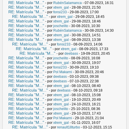
RE: Matrícula "M..."
- por
RubénSalamanca
- 07-08-2023, 16:31
RE: Matrícula "M..."
- por
xtrem_gal
- 28-08-2023, 21:50
RE: Matrícula "M..."
- por
fonsi233
- 29-08-2023, 17:00
RE: Matrícula "M..."
- por
xtrem_gal
- 29-08-2023, 18:45
RE: Matrícula "M..."
- por
xtrem_gal
- 29-08-2023, 18:46
RE: Matrícula "M..."
- por
joschelito
- 30-08-2023, 10:30
RE: Matrícula "M..."
- por
RubénSalamanca
- 30-08-2023, 14:30
RE: Matrícula "M..."
- por
xtrem_gal
- 30-08-2023, 14:51
RE: Matrícula "M..."
- por
xtrem_gal
- 08-09-2023, 13:38
RE: Matrícula "M..."
- por
fonsi233
- 08-09-2023, 14:06
RE: Matrícula "M..."
- por
xtrem_gal
- 08-09-2023, 17:33
RE: Matrícula "M..."
- por
deebass
- 19-09-2023, 20:45
RE: Matrícula "M..."
- por
joschelito
- 08-09-2023, 16:08
RE: Matrícula "M..."
- por
xtrem_gal
- 30-09-2023, 19:07
RE: Matrícula "M..."
- por
fonsi233
- 30-09-2023, 19:10
RE: Matrícula "M..."
- por
Pol Makarni
- 30-09-2023, 20:46
RE: Matrícula "M..."
- por
deebass
- 03-10-2023, 09:38
RE: Matrícula "M..."
- por
deebass
- 07-10-2023, 22:38
RE: Matrícula "M..."
- por
xtrem_gal
- 08-10-2023, 08:40
RE: Matrícula "M..."
- por
deebass
- 08-10-2023, 09:18
RE: Matrícula "M..."
- por
xtrem_gal
- 08-10-2023, 15:08
RE: Matrícula "M..."
- por
xtrem_gal
- 19-10-2023, 20:49
RE: Matrícula "M..."
- por
xtrem_gal
- 24-10-2023, 16:21
RE: Matrícula "M..."
- por
joschelito
- 25-10-2023, 08:36
RE: Matrícula "M..."
- por
xtrem_gal
- 29-10-2023, 17:43
RE: Matrícula "M..."
- por
Pol Makarni
- 29-10-2023, 21:04
RE: Matrícula "M..."
- por
xtrem_gal
- 01-11-2023, 16:07
RE: Matrícula "M..."
- por
renault18turbo
- 03-12-2023, 15:15