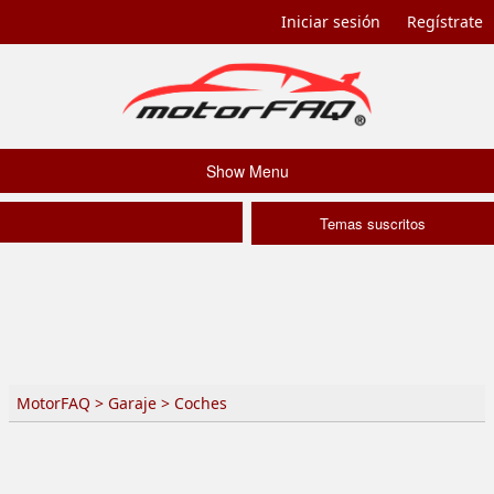
Iniciar sesión
Regístrate
Show Menu
Temas suscritos
MotorFAQ
>
Garaje
>
Coches