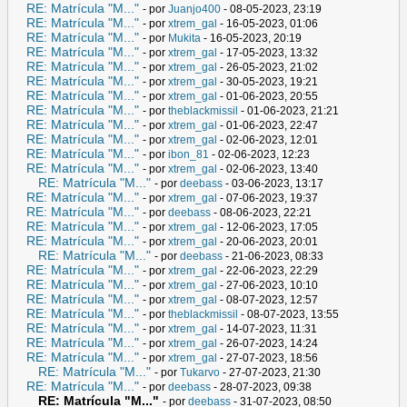
RE: Matrícula "M..."
- por
Juanjo400
- 08-05-2023, 23:19
RE: Matrícula "M..."
- por
xtrem_gal
- 16-05-2023, 01:06
RE: Matrícula "M..."
- por
Mukita
- 16-05-2023, 20:19
RE: Matrícula "M..."
- por
xtrem_gal
- 17-05-2023, 13:32
RE: Matrícula "M..."
- por
xtrem_gal
- 26-05-2023, 21:02
RE: Matrícula "M..."
- por
xtrem_gal
- 30-05-2023, 19:21
RE: Matrícula "M..."
- por
xtrem_gal
- 01-06-2023, 20:55
RE: Matrícula "M..."
- por
theblackmissil
- 01-06-2023, 21:21
RE: Matrícula "M..."
- por
xtrem_gal
- 01-06-2023, 22:47
RE: Matrícula "M..."
- por
xtrem_gal
- 02-06-2023, 12:01
RE: Matrícula "M..."
- por
ibon_81
- 02-06-2023, 12:23
RE: Matrícula "M..."
- por
xtrem_gal
- 02-06-2023, 13:40
RE: Matrícula "M..."
- por
deebass
- 03-06-2023, 13:17
RE: Matrícula "M..."
- por
xtrem_gal
- 07-06-2023, 19:37
RE: Matrícula "M..."
- por
deebass
- 08-06-2023, 22:21
RE: Matrícula "M..."
- por
xtrem_gal
- 12-06-2023, 17:05
RE: Matrícula "M..."
- por
xtrem_gal
- 20-06-2023, 20:01
RE: Matrícula "M..."
- por
deebass
- 21-06-2023, 08:33
RE: Matrícula "M..."
- por
xtrem_gal
- 22-06-2023, 22:29
RE: Matrícula "M..."
- por
xtrem_gal
- 27-06-2023, 10:10
RE: Matrícula "M..."
- por
xtrem_gal
- 08-07-2023, 12:57
RE: Matrícula "M..."
- por
theblackmissil
- 08-07-2023, 13:55
RE: Matrícula "M..."
- por
xtrem_gal
- 14-07-2023, 11:31
RE: Matrícula "M..."
- por
xtrem_gal
- 26-07-2023, 14:24
RE: Matrícula "M..."
- por
xtrem_gal
- 27-07-2023, 18:56
RE: Matrícula "M..."
- por
Tukarvo
- 27-07-2023, 21:30
RE: Matrícula "M..."
- por
deebass
- 28-07-2023, 09:38
RE: Matrícula "M..."
- por
deebass
- 31-07-2023, 08:50