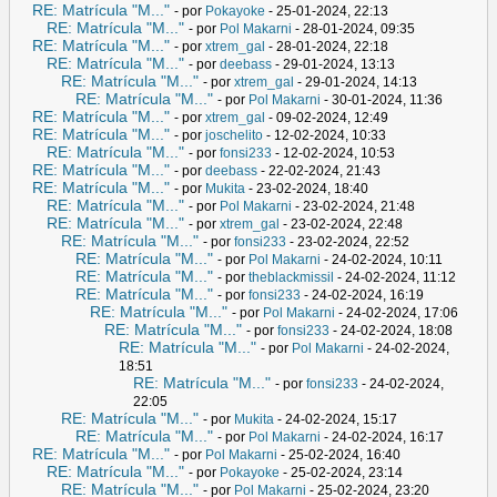
RE: Matrícula "M..."
- por
Pokayoke
- 25-01-2024, 22:13
RE: Matrícula "M..."
- por
Pol Makarni
- 28-01-2024, 09:35
RE: Matrícula "M..."
- por
xtrem_gal
- 28-01-2024, 22:18
RE: Matrícula "M..."
- por
deebass
- 29-01-2024, 13:13
RE: Matrícula "M..."
- por
xtrem_gal
- 29-01-2024, 14:13
RE: Matrícula "M..."
- por
Pol Makarni
- 30-01-2024, 11:36
RE: Matrícula "M..."
- por
xtrem_gal
- 09-02-2024, 12:49
RE: Matrícula "M..."
- por
joschelito
- 12-02-2024, 10:33
RE: Matrícula "M..."
- por
fonsi233
- 12-02-2024, 10:53
RE: Matrícula "M..."
- por
deebass
- 22-02-2024, 21:43
RE: Matrícula "M..."
- por
Mukita
- 23-02-2024, 18:40
RE: Matrícula "M..."
- por
Pol Makarni
- 23-02-2024, 21:48
RE: Matrícula "M..."
- por
xtrem_gal
- 23-02-2024, 22:48
RE: Matrícula "M..."
- por
fonsi233
- 23-02-2024, 22:52
RE: Matrícula "M..."
- por
Pol Makarni
- 24-02-2024, 10:11
RE: Matrícula "M..."
- por
theblackmissil
- 24-02-2024, 11:12
RE: Matrícula "M..."
- por
fonsi233
- 24-02-2024, 16:19
RE: Matrícula "M..."
- por
Pol Makarni
- 24-02-2024, 17:06
RE: Matrícula "M..."
- por
fonsi233
- 24-02-2024, 18:08
RE: Matrícula "M..."
- por
Pol Makarni
- 24-02-2024,
18:51
RE: Matrícula "M..."
- por
fonsi233
- 24-02-2024,
22:05
RE: Matrícula "M..."
- por
Mukita
- 24-02-2024, 15:17
RE: Matrícula "M..."
- por
Pol Makarni
- 24-02-2024, 16:17
RE: Matrícula "M..."
- por
Pol Makarni
- 25-02-2024, 16:40
RE: Matrícula "M..."
- por
Pokayoke
- 25-02-2024, 23:14
RE: Matrícula "M..."
- por
Pol Makarni
- 25-02-2024, 23:20