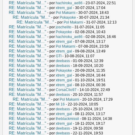
RE: Matrícula "M..."
- por
hachiroku_ae86
- 23-07-2024, 22:51
RE: Matrícula "M..."
- por
xtrem_gal
- 30-07-2024, 17:04
RE: Matrícula "M..."
- por
Pol Makarni
- 30-07-2024, 18:43
RE: Matrícula "M..."
- por
Pokayoke
- 30-07-2024, 21:34
RE: Matrícula "M..."
- por
Pol Makarni
- 31-07-2024, 12:13
RE: Matrícula "M..."
- por
joschelito
- 31-07-2024, 11:05
RE: Matrícula "M..."
- por
Pokayoke
- 02-08-2024, 10:43
RE: Matrícula "M..."
- por
hachiroku_ae86
- 02-08-2024, 16:46
RE: Matrícula "M..."
- por
xtrem_gal
- 07-08-2024, 13:17
RE: Matrícula "M..."
- por
Pol Makarni
- 07-08-2024, 23:59
RE: Matrícula "M..."
- por
xtrem_gal
- 09-08-2024, 13:49
RE: Matrícula "M..."
- por
GTI
- 10-08-2024, 11:07
RE: Matrícula "M..."
- por
deebass
- 01-09-2024, 12:39
RE: Matrícula "M..."
- por
deebass
- 18-09-2024, 10:20
RE: Matrícula "M..."
- por
Pokayoke
- 20-09-2024, 11:35
RE: Matrícula "M..."
- por
xtrem_gal
- 30-09-2024, 16:44
RE: Matrícula "M..."
- por
xtrem_gal
- 01-10-2024, 19:51
RE: Matrícula "M..."
- por
xtrem_gal
- 08-10-2024, 00:36
RE: Matrícula "M..."
- por
CorsaClio97
- 14-10-2024, 22:49
RE: Matrícula "M..."
- por
deebass
- 20-10-2024, 11:57
RE: Matrícula "M..."
- por
Pol Makarni
- 20-10-2024, 17:29
RE: Matrícula "M..."
- por
Mi 16
- 22-10-2024, 10:05
RE: Matrícula "M..."
- por
deebass
- 25-10-2024, 19:17
RE: Matrícula "M..."
- por
xtrem_gal
- 08-11-2024, 13:17
RE: Matrícula "M..."
- por
theblackmissil
- 08-11-2024, 14:38
RE: Matrícula "M..."
- por
xtrem_gal
- 18-11-2024, 19:17
RE: Matrícula "M..."
- por
deebass
- 19-11-2024, 09:58
RE: Matrícula "M..."
- por
deebass
- 22-11-2024, 19:53