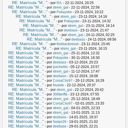
RE: Matrícula "M..."
- por
RA.
- 22-11-2024, 20:25
RE: Matrícula "M..."
- por
xtrem_gal
- 22-11-2024, 22:56
RE: Matrícula "M..."
- por
Pokayoke
- 23-11-2024, 10:22
RE: Matrícula "M..."
- por
xtrem_gal
- 23-11-2024, 14:16
RE: Matrícula "M..."
- por
Pokayoke
- 23-11-2024, 14:32
RE: Matrícula "M..."
- por
xtrem_gal
- 23-11-2024, 16:14
RE: Matrícula "M..."
- por
deebass
- 23-11-2024, 21:47
RE: Matrícula "M..."
- por
xtrem_gal
- 24-11-2024, 02:25
RE: Matrícula "M..."
- por
deebass
- 24-11-2024, 09:56
RE: Matrícula "M..."
- por
theblackmissil
- 23-11-2024, 15:45
RE: Matrícula "M..."
- por
xtrem_gal
- 23-11-2024, 16:15
RE: Matrícula "M..."
- por
xtrem_gal
- 25-11-2024, 12:32
RE: Matrícula "M..."
- por
Pokayoke
- 30-11-2024, 16:30
RE: Matrícula "M..."
- por
deebass
- 03-12-2024, 20:23
RE: Matrícula "M..."
- por
joschelito
- 05-12-2024, 23:57
RE: Matrícula "M..."
- por
xtrem_gal
- 11-12-2024, 17:47
RE: Matrícula "M..."
- por
deebass
- 15-12-2024, 18:08
RE: Matrícula "M..."
- por
CorsaClio97
- 20-12-2024, 16:29
RE: Matrícula "M..."
- por
Nuxete
- 22-12-2024, 20:37
RE: Matrícula "M..."
- por
xtrem_gal
- 22-12-2024, 20:42
RE: Matrícula "M..."
- por
306tariffa
- 23-12-2024, 07:55
RE: Matrícula "M..."
- por
xtrem_gal
- 25-12-2024, 18:49
RE: Matrícula "M..."
- por
CorsaClio97
- 02-01-2025, 23:35
RE: Matrícula "M..."
- por
xtrem_gal
- 04-01-2025, 22:33
RE: Matrícula "M..."
- por
xtrem_gal
- 13-01-2025, 11:13
RE: Matrícula "M..."
- por
deebass
- 14-01-2025, 19:37
RE: Matrícula "M..."
- por
5wiipr29
- 19-01-2025, 21:02
RE: Matrícula "M..."
- por
deebass
- 29-01-2025, 22:21