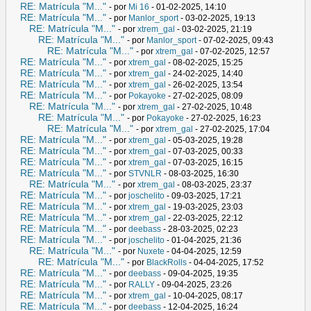
RE: Matrícula "M..."
- por
Mi 16
- 01-02-2025, 14:10
RE: Matrícula "M..."
- por
Manlor_sport
- 03-02-2025, 19:13
RE: Matrícula "M..."
- por
xtrem_gal
- 03-02-2025, 21:19
RE: Matrícula "M..."
- por
Manlor_sport
- 07-02-2025, 09:43
RE: Matrícula "M..."
- por
xtrem_gal
- 07-02-2025, 12:57
RE: Matrícula "M..."
- por
xtrem_gal
- 08-02-2025, 15:25
RE: Matrícula "M..."
- por
xtrem_gal
- 24-02-2025, 14:40
RE: Matrícula "M..."
- por
xtrem_gal
- 26-02-2025, 13:54
RE: Matrícula "M..."
- por
Pokayoke
- 27-02-2025, 08:09
RE: Matrícula "M..."
- por
xtrem_gal
- 27-02-2025, 10:48
RE: Matrícula "M..."
- por
Pokayoke
- 27-02-2025, 16:23
RE: Matrícula "M..."
- por
xtrem_gal
- 27-02-2025, 17:04
RE: Matrícula "M..."
- por
xtrem_gal
- 05-03-2025, 19:28
RE: Matrícula "M..."
- por
xtrem_gal
- 07-03-2025, 00:33
RE: Matrícula "M..."
- por
xtrem_gal
- 07-03-2025, 16:15
RE: Matrícula "M..."
- por
STVNLR
- 08-03-2025, 16:30
RE: Matrícula "M..."
- por
xtrem_gal
- 08-03-2025, 23:37
RE: Matrícula "M..."
- por
joschelito
- 09-03-2025, 17:21
RE: Matrícula "M..."
- por
xtrem_gal
- 19-03-2025, 23:03
RE: Matrícula "M..."
- por
xtrem_gal
- 22-03-2025, 22:12
RE: Matrícula "M..."
- por
deebass
- 28-03-2025, 02:23
RE: Matrícula "M..."
- por
joschelito
- 01-04-2025, 21:36
RE: Matrícula "M..."
- por
Nuxete
- 04-04-2025, 12:59
RE: Matrícula "M..."
- por
BlackRolls
- 04-04-2025, 17:52
RE: Matrícula "M..."
- por
deebass
- 09-04-2025, 19:35
RE: Matrícula "M..."
- por
RALLY
- 09-04-2025, 23:26
RE: Matrícula "M..."
- por
xtrem_gal
- 10-04-2025, 08:17
RE: Matrícula "M..."
- por
deebass
- 12-04-2025, 16:24