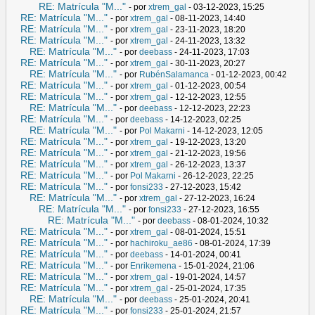
RE: Matrícula "M..."
- por
xtrem_gal
- 03-12-2023, 15:25
RE: Matrícula "M..."
- por
xtrem_gal
- 08-11-2023, 14:40
RE: Matrícula "M..."
- por
xtrem_gal
- 23-11-2023, 18:20
RE: Matrícula "M..."
- por
xtrem_gal
- 24-11-2023, 13:32
RE: Matrícula "M..."
- por
deebass
- 24-11-2023, 17:03
RE: Matrícula "M..."
- por
xtrem_gal
- 30-11-2023, 20:27
RE: Matrícula "M..."
- por
RubénSalamanca
- 01-12-2023, 00:42
RE: Matrícula "M..."
- por
xtrem_gal
- 01-12-2023, 00:54
RE: Matrícula "M..."
- por
xtrem_gal
- 12-12-2023, 12:55
RE: Matrícula "M..."
- por
deebass
- 12-12-2023, 22:23
RE: Matrícula "M..."
- por
deebass
- 14-12-2023, 02:25
RE: Matrícula "M..."
- por
Pol Makarni
- 14-12-2023, 12:05
RE: Matrícula "M..."
- por
xtrem_gal
- 19-12-2023, 13:20
RE: Matrícula "M..."
- por
xtrem_gal
- 21-12-2023, 19:56
RE: Matrícula "M..."
- por
xtrem_gal
- 26-12-2023, 13:37
RE: Matrícula "M..."
- por
Pol Makarni
- 26-12-2023, 22:25
RE: Matrícula "M..."
- por
fonsi233
- 27-12-2023, 15:42
RE: Matrícula "M..."
- por
xtrem_gal
- 27-12-2023, 16:24
RE: Matrícula "M..."
- por
fonsi233
- 27-12-2023, 16:55
RE: Matrícula "M..."
- por
deebass
- 08-01-2024, 10:32
RE: Matrícula "M..."
- por
xtrem_gal
- 08-01-2024, 15:51
RE: Matrícula "M..."
- por
hachiroku_ae86
- 08-01-2024, 17:39
RE: Matrícula "M..."
- por
deebass
- 14-01-2024, 00:41
RE: Matrícula "M..."
- por
Enrikemena
- 15-01-2024, 21:06
RE: Matrícula "M..."
- por
xtrem_gal
- 19-01-2024, 14:57
RE: Matrícula "M..."
- por
xtrem_gal
- 25-01-2024, 17:35
RE: Matrícula "M..."
- por
deebass
- 25-01-2024, 20:41
RE: Matrícula "M..."
- por
fonsi233
- 25-01-2024, 21:57