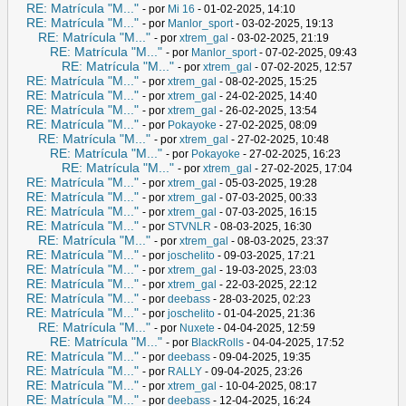
RE: Matrícula "M..."
- por
Mi 16
- 01-02-2025, 14:10
RE: Matrícula "M..."
- por
Manlor_sport
- 03-02-2025, 19:13
RE: Matrícula "M..."
- por
xtrem_gal
- 03-02-2025, 21:19
RE: Matrícula "M..."
- por
Manlor_sport
- 07-02-2025, 09:43
RE: Matrícula "M..."
- por
xtrem_gal
- 07-02-2025, 12:57
RE: Matrícula "M..."
- por
xtrem_gal
- 08-02-2025, 15:25
RE: Matrícula "M..."
- por
xtrem_gal
- 24-02-2025, 14:40
RE: Matrícula "M..."
- por
xtrem_gal
- 26-02-2025, 13:54
RE: Matrícula "M..."
- por
Pokayoke
- 27-02-2025, 08:09
RE: Matrícula "M..."
- por
xtrem_gal
- 27-02-2025, 10:48
RE: Matrícula "M..."
- por
Pokayoke
- 27-02-2025, 16:23
RE: Matrícula "M..."
- por
xtrem_gal
- 27-02-2025, 17:04
RE: Matrícula "M..."
- por
xtrem_gal
- 05-03-2025, 19:28
RE: Matrícula "M..."
- por
xtrem_gal
- 07-03-2025, 00:33
RE: Matrícula "M..."
- por
xtrem_gal
- 07-03-2025, 16:15
RE: Matrícula "M..."
- por
STVNLR
- 08-03-2025, 16:30
RE: Matrícula "M..."
- por
xtrem_gal
- 08-03-2025, 23:37
RE: Matrícula "M..."
- por
joschelito
- 09-03-2025, 17:21
RE: Matrícula "M..."
- por
xtrem_gal
- 19-03-2025, 23:03
RE: Matrícula "M..."
- por
xtrem_gal
- 22-03-2025, 22:12
RE: Matrícula "M..."
- por
deebass
- 28-03-2025, 02:23
RE: Matrícula "M..."
- por
joschelito
- 01-04-2025, 21:36
RE: Matrícula "M..."
- por
Nuxete
- 04-04-2025, 12:59
RE: Matrícula "M..."
- por
BlackRolls
- 04-04-2025, 17:52
RE: Matrícula "M..."
- por
deebass
- 09-04-2025, 19:35
RE: Matrícula "M..."
- por
RALLY
- 09-04-2025, 23:26
RE: Matrícula "M..."
- por
xtrem_gal
- 10-04-2025, 08:17
RE: Matrícula "M..."
- por
deebass
- 12-04-2025, 16:24