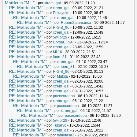
Matrícula "M..."
- por
xtrem_gal
- 09-09-2022, 21:20
RE: Matrícula "M"
- por
xtrem_gal
- 09-09-2022, 21:21
RE: Matrícula "M"
- por
Pokayoke
- 10-09-2022, 08:47
RE: Matrícula "M"
- por
xtrem_gal
- 10-09-2022, 11:48
RE: Matrícula "M"
- por
RubénSalamanca
- 10-09-2022, 11:57
RE: Matrícula "M"
- por
R-S-B_96
- 10-09-2022, 11:02
RE: Matrícula "M"
- por
xtrem_gal
- 12-09-2022, 15:49
RE: Matrícula "M"
- por
5wiipr29
- 12-09-2022, 16:15
RE: Matrícula "M"
- por
CorsaClio97
- 13-09-2022, 12:14
RE: Matrícula "M"
- por
xtrem_gal
- 28-09-2022, 12:59
RE: Matrícula "M"
- por
Mi 16
- 28-09-2022, 21:51
RE: Matrícula "M"
- por
ibon_81
- 01-10-2022, 22:43
RE: Matrícula "M"
- por
xtrem_gal
- 01-10-2022, 23:47
RE: Matrícula "M"
- por
ibon_81
- 02-10-2022, 15:27
RE: Matrícula "M"
- por
R-S-B_96
- 02-10-2022, 01:13
RE: Matrícula "M"
- por
Mukita
- 02-10-2022, 10:06
RE: Matrícula "M"
- por
xtrem_gal
- 02-10-2022, 02:06
RE: Matrícula "M"
- por
xtrem_gal
- 03-10-2022, 14:42
RE: Matrícula "M"
- por
xtrem_gal
- 03-10-2022, 16:57
RE: Matrícula "M"
- por
pacocordoba
- 06-10-2022, 11:14
RE: Matrícula "M"
- por
xtrem_gal
- 06-10-2022, 11:22
RE: Matrícula "M"
- por
pacocordoba
- 06-10-2022, 11:27
RE: Matrícula "M"
- por
xtrem_gal
- 06-10-2022, 11:57
RE: Matrícula "M"
- por
pacocordoba
- 06-10-2022, 12:20
RE: Matrícula "M"
- por
5wiipr29
- 10-10-2022, 12:46
RE: Matrícula "M"
- por
Tukarvo
- 10-10-2022, 15:44
RE: Matrícula "M"
- por
xtrem_gal
- 25-10-2022, 10:22
RE: Matrícula "M"
- por
fabiotasa2
- 25-10-2022, 20:33