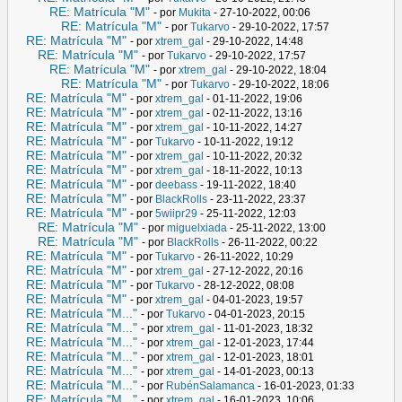
RE: Matrícula "M"
- por
Mukita
- 27-10-2022, 00:06
RE: Matrícula "M"
- por
Tukarvo
- 29-10-2022, 17:57
RE: Matrícula "M"
- por
xtrem_gal
- 29-10-2022, 14:48
RE: Matrícula "M"
- por
Tukarvo
- 29-10-2022, 17:57
RE: Matrícula "M"
- por
xtrem_gal
- 29-10-2022, 18:04
RE: Matrícula "M"
- por
Tukarvo
- 29-10-2022, 18:06
RE: Matrícula "M"
- por
xtrem_gal
- 01-11-2022, 19:06
RE: Matrícula "M"
- por
xtrem_gal
- 02-11-2022, 13:16
RE: Matrícula "M"
- por
xtrem_gal
- 10-11-2022, 14:27
RE: Matrícula "M"
- por
Tukarvo
- 10-11-2022, 19:12
RE: Matrícula "M"
- por
xtrem_gal
- 10-11-2022, 20:32
RE: Matrícula "M"
- por
xtrem_gal
- 18-11-2022, 10:13
RE: Matrícula "M"
- por
deebass
- 19-11-2022, 18:40
RE: Matrícula "M"
- por
BlackRolls
- 23-11-2022, 23:37
RE: Matrícula "M"
- por
5wiipr29
- 25-11-2022, 12:03
RE: Matrícula "M"
- por
miguelxiada
- 25-11-2022, 13:00
RE: Matrícula "M"
- por
BlackRolls
- 26-11-2022, 00:22
RE: Matrícula "M"
- por
Tukarvo
- 26-11-2022, 10:29
RE: Matrícula "M"
- por
xtrem_gal
- 27-12-2022, 20:16
RE: Matrícula "M"
- por
Tukarvo
- 28-12-2022, 08:08
RE: Matrícula "M"
- por
xtrem_gal
- 04-01-2023, 19:57
RE: Matrícula "M..."
- por
Tukarvo
- 04-01-2023, 20:15
RE: Matrícula "M..."
- por
xtrem_gal
- 11-01-2023, 18:32
RE: Matrícula "M..."
- por
xtrem_gal
- 12-01-2023, 17:44
RE: Matrícula "M..."
- por
xtrem_gal
- 12-01-2023, 18:01
RE: Matrícula "M..."
- por
xtrem_gal
- 14-01-2023, 00:13
RE: Matrícula "M..."
- por
RubénSalamanca
- 16-01-2023, 01:33
RE: Matrícula "M..."
- por
xtrem_gal
- 16-01-2023, 10:06