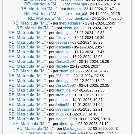
RE: Matrícula "M..."
- por
xtrem_gal
- 23-11-2024, 16:14
RE: Matrícula "M..."
- por
deebass
- 23-11-2024, 21:47
RE: Matrícula "M..."
- por
xtrem_gal
- 24-11-2024, 02:25
RE: Matrícula "M..."
- por
deebass
- 24-11-2024, 09:56
RE: Matrícula "M..."
- por
theblackmissil
- 23-11-2024, 15:45
RE: Matrícula "M..."
- por
xtrem_gal
- 23-11-2024, 16:15
RE: Matrícula "M..."
- por
xtrem_gal
- 25-11-2024, 12:32
RE: Matrícula "M..."
- por
Pokayoke
- 30-11-2024, 16:30
RE: Matrícula "M..."
- por
deebass
- 03-12-2024, 20:23
RE: Matrícula "M..."
- por
joschelito
- 05-12-2024, 23:57
RE: Matrícula "M..."
- por
xtrem_gal
- 11-12-2024, 17:47
RE: Matrícula "M..."
- por
deebass
- 15-12-2024, 18:08
RE: Matrícula "M..."
- por
CorsaClio97
- 20-12-2024, 16:29
RE: Matrícula "M..."
- por
Nuxete
- 22-12-2024, 20:37
RE: Matrícula "M..."
- por
xtrem_gal
- 22-12-2024, 20:42
RE: Matrícula "M..."
- por
306tariffa
- 23-12-2024, 07:55
RE: Matrícula "M..."
- por
xtrem_gal
- 25-12-2024, 18:49
RE: Matrícula "M..."
- por
CorsaClio97
- 02-01-2025, 23:35
RE: Matrícula "M..."
- por
xtrem_gal
- 04-01-2025, 22:33
RE: Matrícula "M..."
- por
xtrem_gal
- 13-01-2025, 11:13
RE: Matrícula "M..."
- por
deebass
- 14-01-2025, 19:37
RE: Matrícula "M..."
- por
5wiipr29
- 19-01-2025, 21:02
RE: Matrícula "M..."
- por
deebass
- 29-01-2025, 22:21
RE: Matrícula "M..."
- por
Mi 16
- 01-02-2025, 14:10
RE: Matrícula "M..."
- por
Manlor_sport
- 03-02-2025, 19:13
RE: Matrícula "M..."
- por
xtrem_gal
- 03-02-2025, 21:19
RE: Matrícula "M..."
- por
Manlor_sport
- 07-02-2025, 09:43
RE: Matrícula "M..."
- por
xtrem_gal
- 07-02-2025, 12:57