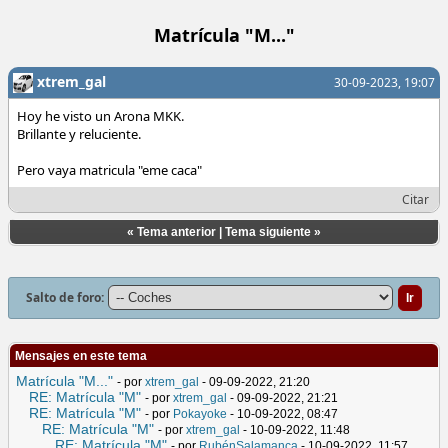
Matrícula "M..."
xtrem_gal
30-09-2023, 19:07
Hoy he visto un Arona MKK.
Brillante y reluciente.
Pero vaya matricula "eme caca"
Citar
«
Tema anterior
|
Tema siguiente
»
Salto de foro:
Mensajes en este tema
Matrícula "M..."
- por
xtrem_gal
- 09-09-2022, 21:20
RE: Matrícula "M"
- por
xtrem_gal
- 09-09-2022, 21:21
RE: Matrícula "M"
- por
Pokayoke
- 10-09-2022, 08:47
RE: Matrícula "M"
- por
xtrem_gal
- 10-09-2022, 11:48
RE: Matrícula "M"
- por
RubénSalamanca
- 10-09-2022, 11:57