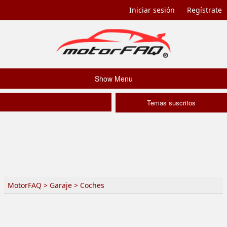
Iniciar sesión
Regístrate
Show Menu
Temas suscritos
MotorFAQ
>
Garaje
>
Coches