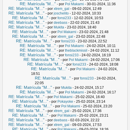
RE: Matrícula "M..."
- por
Pol Makarni
- 30-01-2024, 11:36
RE: Matrícula "M..."
- por
xtrem_gal
- 09-02-2024, 12:49
RE: Matrícula "M..."
- por
joschelito
- 12-02-2024, 10:33
RE: Matrícula "M..."
- por
fonsi233
- 12-02-2024, 10:53
RE: Matrícula "M..."
- por
deebass
- 22-02-2024, 21:43
RE: Matrícula "M..."
- por
Mukita
- 23-02-2024, 18:40
RE: Matrícula "M..."
- por
Pol Makarni
- 23-02-2024, 21:48
RE: Matrícula "M..."
- por
xtrem_gal
- 23-02-2024, 22:48
RE: Matrícula "M..."
- por
fonsi233
- 23-02-2024, 22:52
RE: Matrícula "M..."
- por
Pol Makarni
- 24-02-2024, 10:11
RE: Matrícula "M..."
- por
theblackmissil
- 24-02-2024, 11:12
RE: Matrícula "M..."
- por
fonsi233
- 24-02-2024, 16:19
RE: Matrícula "M..."
- por
Pol Makarni
- 24-02-2024, 17:06
RE: Matrícula "M..."
- por
fonsi233
- 24-02-2024, 18:08
RE: Matrícula "M..."
- por
Pol Makarni
- 24-02-2024,
18:51
RE: Matrícula "M..."
- por
fonsi233
- 24-02-2024,
22:05
RE: Matrícula "M..."
- por
Mukita
- 24-02-2024, 15:17
RE: Matrícula "M..."
- por
Pol Makarni
- 24-02-2024, 16:17
RE: Matrícula "M..."
- por
Pol Makarni
- 25-02-2024, 16:40
RE: Matrícula "M..."
- por
Pokayoke
- 25-02-2024, 23:14
RE: Matrícula "M..."
- por
Pol Makarni
- 25-02-2024, 23:20
RE: Matrícula "M..."
- por
xtrem_gal
- 25-02-2024, 17:36
RE: Matrícula "M..."
- por
Pol Makarni
- 25-02-2024, 23:21
RE: Matrícula "M..."
- por
deebass
- 02-03-2024, 22:22
RE: Matrícula "M..."
- por
xtrem_gal
- 09-03-2024, 17:53
RE: Matrícula "M..."
- por
Pol Makarni
- 09-03-2024, 18:26