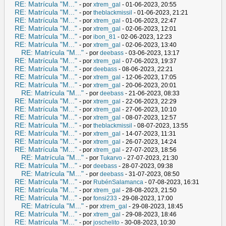
RE: Matrícula "M..."
- por
xtrem_gal
- 01-06-2023, 20:55
RE: Matrícula "M..."
- por
theblackmissil
- 01-06-2023, 21:21
RE: Matrícula "M..."
- por
xtrem_gal
- 01-06-2023, 22:47
RE: Matrícula "M..."
- por
xtrem_gal
- 02-06-2023, 12:01
RE: Matrícula "M..."
- por
ibon_81
- 02-06-2023, 12:23
RE: Matrícula "M..."
- por
xtrem_gal
- 02-06-2023, 13:40
RE: Matrícula "M..."
- por
deebass
- 03-06-2023, 13:17
RE: Matrícula "M..."
- por
xtrem_gal
- 07-06-2023, 19:37
RE: Matrícula "M..."
- por
deebass
- 08-06-2023, 22:21
RE: Matrícula "M..."
- por
xtrem_gal
- 12-06-2023, 17:05
RE: Matrícula "M..."
- por
xtrem_gal
- 20-06-2023, 20:01
RE: Matrícula "M..."
- por
deebass
- 21-06-2023, 08:33
RE: Matrícula "M..."
- por
xtrem_gal
- 22-06-2023, 22:29
RE: Matrícula "M..."
- por
xtrem_gal
- 27-06-2023, 10:10
RE: Matrícula "M..."
- por
xtrem_gal
- 08-07-2023, 12:57
RE: Matrícula "M..."
- por
theblackmissil
- 08-07-2023, 13:55
RE: Matrícula "M..."
- por
xtrem_gal
- 14-07-2023, 11:31
RE: Matrícula "M..."
- por
xtrem_gal
- 26-07-2023, 14:24
RE: Matrícula "M..."
- por
xtrem_gal
- 27-07-2023, 18:56
RE: Matrícula "M..."
- por
Tukarvo
- 27-07-2023, 21:30
RE: Matrícula "M..."
- por
deebass
- 28-07-2023, 09:38
RE: Matrícula "M..."
- por
deebass
- 31-07-2023, 08:50
RE: Matrícula "M..."
- por
RubénSalamanca
- 07-08-2023, 16:31
RE: Matrícula "M..."
- por
xtrem_gal
- 28-08-2023, 21:50
RE: Matrícula "M..."
- por
fonsi233
- 29-08-2023, 17:00
RE: Matrícula "M..."
- por
xtrem_gal
- 29-08-2023, 18:45
RE: Matrícula "M..."
- por
xtrem_gal
- 29-08-2023, 18:46
RE: Matrícula "M..."
- por
joschelito
- 30-08-2023, 10:30