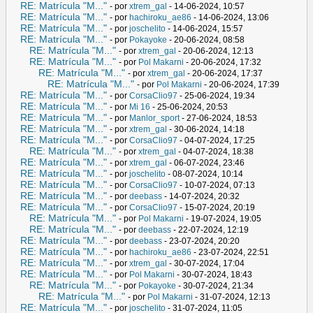
RE: Matrícula "M..."
- por
xtrem_gal
- 14-06-2024, 10:57
RE: Matrícula "M..."
- por
hachiroku_ae86
- 14-06-2024, 13:06
RE: Matrícula "M..."
- por
joschelito
- 14-06-2024, 15:57
RE: Matrícula "M..."
- por
Pokayoke
- 20-06-2024, 08:58
RE: Matrícula "M..."
- por
xtrem_gal
- 20-06-2024, 12:13
RE: Matrícula "M..."
- por
Pol Makarni
- 20-06-2024, 17:32
RE: Matrícula "M..."
- por
xtrem_gal
- 20-06-2024, 17:37
RE: Matrícula "M..."
- por
Pol Makarni
- 20-06-2024, 17:39
RE: Matrícula "M..."
- por
CorsaClio97
- 25-06-2024, 19:34
RE: Matrícula "M..."
- por
Mi 16
- 25-06-2024, 20:53
RE: Matrícula "M..."
- por
Manlor_sport
- 27-06-2024, 18:53
RE: Matrícula "M..."
- por
xtrem_gal
- 30-06-2024, 14:18
RE: Matrícula "M..."
- por
CorsaClio97
- 04-07-2024, 17:25
RE: Matrícula "M..."
- por
xtrem_gal
- 04-07-2024, 18:38
RE: Matrícula "M..."
- por
xtrem_gal
- 06-07-2024, 23:46
RE: Matrícula "M..."
- por
joschelito
- 08-07-2024, 10:14
RE: Matrícula "M..."
- por
CorsaClio97
- 10-07-2024, 07:13
RE: Matrícula "M..."
- por
deebass
- 14-07-2024, 20:32
RE: Matrícula "M..."
- por
CorsaClio97
- 15-07-2024, 20:19
RE: Matrícula "M..."
- por
Pol Makarni
- 19-07-2024, 19:05
RE: Matrícula "M..."
- por
deebass
- 22-07-2024, 12:19
RE: Matrícula "M..."
- por
deebass
- 23-07-2024, 20:20
RE: Matrícula "M..."
- por
hachiroku_ae86
- 23-07-2024, 22:51
RE: Matrícula "M..."
- por
xtrem_gal
- 30-07-2024, 17:04
RE: Matrícula "M..."
- por
Pol Makarni
- 30-07-2024, 18:43
RE: Matrícula "M..."
- por
Pokayoke
- 30-07-2024, 21:34
RE: Matrícula "M..."
- por
Pol Makarni
- 31-07-2024, 12:13
RE: Matrícula "M..."
- por
joschelito
- 31-07-2024, 11:05