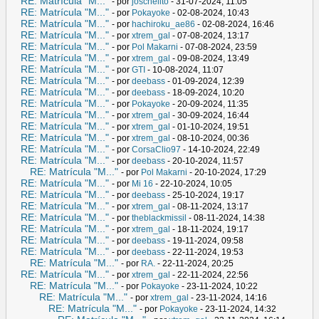
RE: Matrícula "M..."
- por
joschelito
- 31-07-2024, 11:05
RE: Matrícula "M..."
- por
Pokayoke
- 02-08-2024, 10:43
RE: Matrícula "M..."
- por
hachiroku_ae86
- 02-08-2024, 16:46
RE: Matrícula "M..."
- por
xtrem_gal
- 07-08-2024, 13:17
RE: Matrícula "M..."
- por
Pol Makarni
- 07-08-2024, 23:59
RE: Matrícula "M..."
- por
xtrem_gal
- 09-08-2024, 13:49
RE: Matrícula "M..."
- por
GTI
- 10-08-2024, 11:07
RE: Matrícula "M..."
- por
deebass
- 01-09-2024, 12:39
RE: Matrícula "M..."
- por
deebass
- 18-09-2024, 10:20
RE: Matrícula "M..."
- por
Pokayoke
- 20-09-2024, 11:35
RE: Matrícula "M..."
- por
xtrem_gal
- 30-09-2024, 16:44
RE: Matrícula "M..."
- por
xtrem_gal
- 01-10-2024, 19:51
RE: Matrícula "M..."
- por
xtrem_gal
- 08-10-2024, 00:36
RE: Matrícula "M..."
- por
CorsaClio97
- 14-10-2024, 22:49
RE: Matrícula "M..."
- por
deebass
- 20-10-2024, 11:57
RE: Matrícula "M..."
- por
Pol Makarni
- 20-10-2024, 17:29
RE: Matrícula "M..."
- por
Mi 16
- 22-10-2024, 10:05
RE: Matrícula "M..."
- por
deebass
- 25-10-2024, 19:17
RE: Matrícula "M..."
- por
xtrem_gal
- 08-11-2024, 13:17
RE: Matrícula "M..."
- por
theblackmissil
- 08-11-2024, 14:38
RE: Matrícula "M..."
- por
xtrem_gal
- 18-11-2024, 19:17
RE: Matrícula "M..."
- por
deebass
- 19-11-2024, 09:58
RE: Matrícula "M..."
- por
deebass
- 22-11-2024, 19:53
RE: Matrícula "M..."
- por
RA.
- 22-11-2024, 20:25
RE: Matrícula "M..."
- por
xtrem_gal
- 22-11-2024, 22:56
RE: Matrícula "M..."
- por
Pokayoke
- 23-11-2024, 10:22
RE: Matrícula "M..."
- por
xtrem_gal
- 23-11-2024, 14:16
RE: Matrícula "M..."
- por
Pokayoke
- 23-11-2024, 14:32