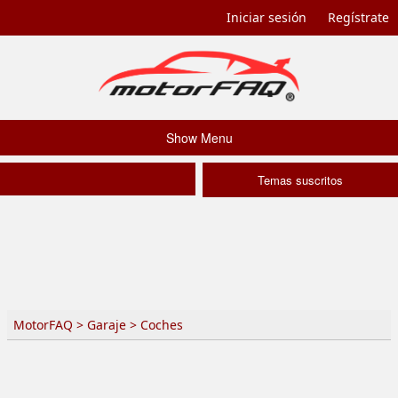
Iniciar sesión
Regístrate
Show Menu
Temas suscritos
MotorFAQ
>
Garaje
>
Coches