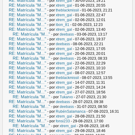
RE: Matrícula "M..."
- por
xtrem_gal
- 30-05-2023, 19:21
RE: Matrícula "M..."
- por
xtrem_gal
- 01-06-2023, 20:55
RE: Matrícula "M..."
- por
theblackmissil
- 01-06-2023, 21:21
RE: Matrícula "M..."
- por
xtrem_gal
- 01-06-2023, 22:47
RE: Matrícula "M..."
- por
xtrem_gal
- 02-06-2023, 12:01
RE: Matrícula "M..."
- por
ibon_81
- 02-06-2023, 12:23
RE: Matrícula "M..."
- por
xtrem_gal
- 02-06-2023, 13:40
RE: Matrícula "M..."
- por
deebass
- 03-06-2023, 13:17
RE: Matrícula "M..."
- por
xtrem_gal
- 07-06-2023, 19:37
RE: Matrícula "M..."
- por
deebass
- 08-06-2023, 22:21
RE: Matrícula "M..."
- por
xtrem_gal
- 12-06-2023, 17:05
RE: Matrícula "M..."
- por
xtrem_gal
- 20-06-2023, 20:01
RE: Matrícula "M..."
- por
deebass
- 21-06-2023, 08:33
RE: Matrícula "M..."
- por
xtrem_gal
- 22-06-2023, 22:29
RE: Matrícula "M..."
- por
xtrem_gal
- 27-06-2023, 10:10
RE: Matrícula "M..."
- por
xtrem_gal
- 08-07-2023, 12:57
RE: Matrícula "M..."
- por
theblackmissil
- 08-07-2023, 13:55
RE: Matrícula "M..."
- por
xtrem_gal
- 14-07-2023, 11:31
RE: Matrícula "M..."
- por
xtrem_gal
- 26-07-2023, 14:24
RE: Matrícula "M..."
- por
xtrem_gal
- 27-07-2023, 18:56
RE: Matrícula "M..."
- por
Tukarvo
- 27-07-2023, 21:30
RE: Matrícula "M..."
- por
deebass
- 28-07-2023, 09:38
RE: Matrícula "M..."
- por
deebass
- 31-07-2023, 08:50
RE: Matrícula "M..."
- por
RubénSalamanca
- 07-08-2023, 16:31
RE: Matrícula "M..."
- por
xtrem_gal
- 28-08-2023, 21:50
RE: Matrícula "M..."
- por
fonsi233
- 29-08-2023, 17:00
RE: Matrícula "M..."
- por
xtrem_gal
- 29-08-2023, 18:45
RE: Matrícula "M..."
- por
xtrem_gal
- 29-08-2023, 18:46