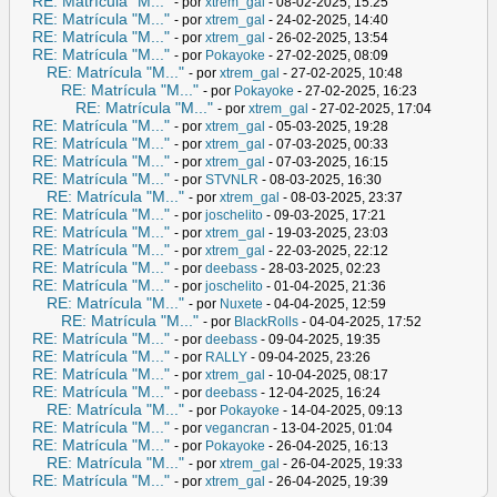
RE: Matrícula "M..."
- por
xtrem_gal
- 08-02-2025, 15:25
RE: Matrícula "M..."
- por
xtrem_gal
- 24-02-2025, 14:40
RE: Matrícula "M..."
- por
xtrem_gal
- 26-02-2025, 13:54
RE: Matrícula "M..."
- por
Pokayoke
- 27-02-2025, 08:09
RE: Matrícula "M..."
- por
xtrem_gal
- 27-02-2025, 10:48
RE: Matrícula "M..."
- por
Pokayoke
- 27-02-2025, 16:23
RE: Matrícula "M..."
- por
xtrem_gal
- 27-02-2025, 17:04
RE: Matrícula "M..."
- por
xtrem_gal
- 05-03-2025, 19:28
RE: Matrícula "M..."
- por
xtrem_gal
- 07-03-2025, 00:33
RE: Matrícula "M..."
- por
xtrem_gal
- 07-03-2025, 16:15
RE: Matrícula "M..."
- por
STVNLR
- 08-03-2025, 16:30
RE: Matrícula "M..."
- por
xtrem_gal
- 08-03-2025, 23:37
RE: Matrícula "M..."
- por
joschelito
- 09-03-2025, 17:21
RE: Matrícula "M..."
- por
xtrem_gal
- 19-03-2025, 23:03
RE: Matrícula "M..."
- por
xtrem_gal
- 22-03-2025, 22:12
RE: Matrícula "M..."
- por
deebass
- 28-03-2025, 02:23
RE: Matrícula "M..."
- por
joschelito
- 01-04-2025, 21:36
RE: Matrícula "M..."
- por
Nuxete
- 04-04-2025, 12:59
RE: Matrícula "M..."
- por
BlackRolls
- 04-04-2025, 17:52
RE: Matrícula "M..."
- por
deebass
- 09-04-2025, 19:35
RE: Matrícula "M..."
- por
RALLY
- 09-04-2025, 23:26
RE: Matrícula "M..."
- por
xtrem_gal
- 10-04-2025, 08:17
RE: Matrícula "M..."
- por
deebass
- 12-04-2025, 16:24
RE: Matrícula "M..."
- por
Pokayoke
- 14-04-2025, 09:13
RE: Matrícula "M..."
- por
vegancran
- 13-04-2025, 01:04
RE: Matrícula "M..."
- por
Pokayoke
- 26-04-2025, 16:13
RE: Matrícula "M..."
- por
xtrem_gal
- 26-04-2025, 19:33
RE: Matrícula "M..."
- por
xtrem_gal
- 26-04-2025, 19:39