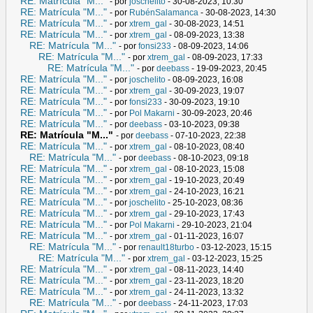
RE: Matrícula "M..."
- por
joschelito
- 30-08-2023, 10:30
RE: Matrícula "M..."
- por
RubénSalamanca
- 30-08-2023, 14:30
RE: Matrícula "M..."
- por
xtrem_gal
- 30-08-2023, 14:51
RE: Matrícula "M..."
- por
xtrem_gal
- 08-09-2023, 13:38
RE: Matrícula "M..."
- por
fonsi233
- 08-09-2023, 14:06
RE: Matrícula "M..."
- por
xtrem_gal
- 08-09-2023, 17:33
RE: Matrícula "M..."
- por
deebass
- 19-09-2023, 20:45
RE: Matrícula "M..."
- por
joschelito
- 08-09-2023, 16:08
RE: Matrícula "M..."
- por
xtrem_gal
- 30-09-2023, 19:07
RE: Matrícula "M..."
- por
fonsi233
- 30-09-2023, 19:10
RE: Matrícula "M..."
- por
Pol Makarni
- 30-09-2023, 20:46
RE: Matrícula "M..."
- por
deebass
- 03-10-2023, 09:38
RE: Matrícula "M..."
- por
deebass
- 07-10-2023, 22:38
RE: Matrícula "M..."
- por
xtrem_gal
- 08-10-2023, 08:40
RE: Matrícula "M..."
- por
deebass
- 08-10-2023, 09:18
RE: Matrícula "M..."
- por
xtrem_gal
- 08-10-2023, 15:08
RE: Matrícula "M..."
- por
xtrem_gal
- 19-10-2023, 20:49
RE: Matrícula "M..."
- por
xtrem_gal
- 24-10-2023, 16:21
RE: Matrícula "M..."
- por
joschelito
- 25-10-2023, 08:36
RE: Matrícula "M..."
- por
xtrem_gal
- 29-10-2023, 17:43
RE: Matrícula "M..."
- por
Pol Makarni
- 29-10-2023, 21:04
RE: Matrícula "M..."
- por
xtrem_gal
- 01-11-2023, 16:07
RE: Matrícula "M..."
- por
renault18turbo
- 03-12-2023, 15:15
RE: Matrícula "M..."
- por
xtrem_gal
- 03-12-2023, 15:25
RE: Matrícula "M..."
- por
xtrem_gal
- 08-11-2023, 14:40
RE: Matrícula "M..."
- por
xtrem_gal
- 23-11-2023, 18:20
RE: Matrícula "M..."
- por
xtrem_gal
- 24-11-2023, 13:32
RE: Matrícula "M..."
- por
deebass
- 24-11-2023, 17:03