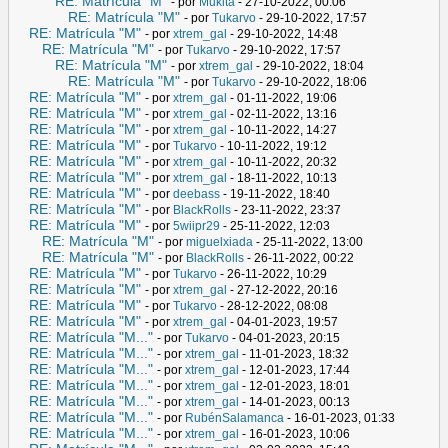
RE: Matrícula "M"
- por
Mukita
- 27-10-2022, 00:06
RE: Matrícula "M"
- por
Tukarvo
- 29-10-2022, 17:57
RE: Matrícula "M"
- por
xtrem_gal
- 29-10-2022, 14:48
RE: Matrícula "M"
- por
Tukarvo
- 29-10-2022, 17:57
RE: Matrícula "M"
- por
xtrem_gal
- 29-10-2022, 18:04
RE: Matrícula "M"
- por
Tukarvo
- 29-10-2022, 18:06
RE: Matrícula "M"
- por
xtrem_gal
- 01-11-2022, 19:06
RE: Matrícula "M"
- por
xtrem_gal
- 02-11-2022, 13:16
RE: Matrícula "M"
- por
xtrem_gal
- 10-11-2022, 14:27
RE: Matrícula "M"
- por
Tukarvo
- 10-11-2022, 19:12
RE: Matrícula "M"
- por
xtrem_gal
- 10-11-2022, 20:32
RE: Matrícula "M"
- por
xtrem_gal
- 18-11-2022, 10:13
RE: Matrícula "M"
- por
deebass
- 19-11-2022, 18:40
RE: Matrícula "M"
- por
BlackRolls
- 23-11-2022, 23:37
RE: Matrícula "M"
- por
5wiipr29
- 25-11-2022, 12:03
RE: Matrícula "M"
- por
miguelxiada
- 25-11-2022, 13:00
RE: Matrícula "M"
- por
BlackRolls
- 26-11-2022, 00:22
RE: Matrícula "M"
- por
Tukarvo
- 26-11-2022, 10:29
RE: Matrícula "M"
- por
xtrem_gal
- 27-12-2022, 20:16
RE: Matrícula "M"
- por
Tukarvo
- 28-12-2022, 08:08
RE: Matrícula "M"
- por
xtrem_gal
- 04-01-2023, 19:57
RE: Matrícula "M..."
- por
Tukarvo
- 04-01-2023, 20:15
RE: Matrícula "M..."
- por
xtrem_gal
- 11-01-2023, 18:32
RE: Matrícula "M..."
- por
xtrem_gal
- 12-01-2023, 17:44
RE: Matrícula "M..."
- por
xtrem_gal
- 12-01-2023, 18:01
RE: Matrícula "M..."
- por
xtrem_gal
- 14-01-2023, 00:13
RE: Matrícula "M..."
- por
RubénSalamanca
- 16-01-2023, 01:33
RE: Matrícula "M..."
- por
xtrem_gal
- 16-01-2023, 10:06