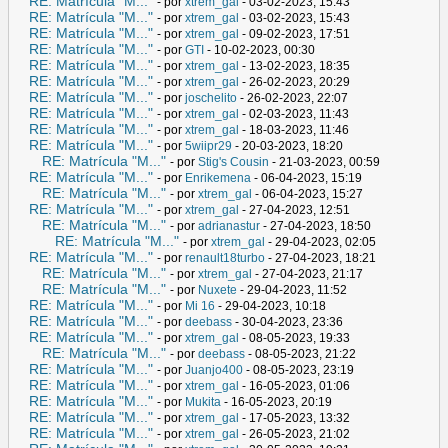
RE: Matrícula "M..."
- por
xtrem_gal
- 03-02-2023, 15:43
RE: Matrícula "M..."
- por
xtrem_gal
- 03-02-2023, 15:43
RE: Matrícula "M..."
- por
xtrem_gal
- 09-02-2023, 17:51
RE: Matrícula "M..."
- por
GTI
- 10-02-2023, 00:30
RE: Matrícula "M..."
- por
xtrem_gal
- 13-02-2023, 18:35
RE: Matrícula "M..."
- por
xtrem_gal
- 26-02-2023, 20:29
RE: Matrícula "M..."
- por
joschelito
- 26-02-2023, 22:07
RE: Matrícula "M..."
- por
xtrem_gal
- 02-03-2023, 11:43
RE: Matrícula "M..."
- por
xtrem_gal
- 18-03-2023, 11:46
RE: Matrícula "M..."
- por
5wiipr29
- 20-03-2023, 18:20
RE: Matrícula "M..."
- por
Stig's Cousin
- 21-03-2023, 00:59
RE: Matrícula "M..."
- por
Enrikemena
- 06-04-2023, 15:19
RE: Matrícula "M..."
- por
xtrem_gal
- 06-04-2023, 15:27
RE: Matrícula "M..."
- por
xtrem_gal
- 27-04-2023, 12:51
RE: Matrícula "M..."
- por
adrianastur
- 27-04-2023, 18:50
RE: Matrícula "M..."
- por
xtrem_gal
- 29-04-2023, 02:05
RE: Matrícula "M..."
- por
renault18turbo
- 27-04-2023, 18:21
RE: Matrícula "M..."
- por
xtrem_gal
- 27-04-2023, 21:17
RE: Matrícula "M..."
- por
Nuxete
- 29-04-2023, 11:52
RE: Matrícula "M..."
- por
Mi 16
- 29-04-2023, 10:18
RE: Matrícula "M..."
- por
deebass
- 30-04-2023, 23:36
RE: Matrícula "M..."
- por
xtrem_gal
- 08-05-2023, 19:33
RE: Matrícula "M..."
- por
deebass
- 08-05-2023, 21:22
RE: Matrícula "M..."
- por
Juanjo400
- 08-05-2023, 23:19
RE: Matrícula "M..."
- por
xtrem_gal
- 16-05-2023, 01:06
RE: Matrícula "M..."
- por
Mukita
- 16-05-2023, 20:19
RE: Matrícula "M..."
- por
xtrem_gal
- 17-05-2023, 13:32
RE: Matrícula "M..."
- por
xtrem_gal
- 26-05-2023, 21:02