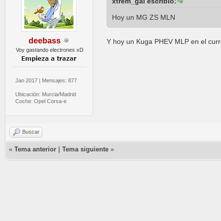
xtrem_gal escribió:
Hoy un MG ZS MLN
deebass
Y hoy un Kuga PHEV MLP en el curro 
Voy gastando electrones xD
Jan 2017 | Mensajes: 877
Ubicación: Murcia/Madrid
Coche: Opel Corsa-e
Buscar
«
Tema anterior
|
Tema siguiente
»