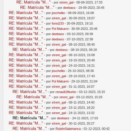
RE: Matrícula "M..."
- por
xtrem_gal
- 08-09-2023, 17:33
RE: Matrícula "M..."
- por
deebass
- 19-09-2023, 20:45
RE: Matrícula "M..."
- por
joschelito
- 08-09-2023, 16:08
RE: Matrícula "M..."
- por
xtrem_gal
- 30-09-2023, 19:07
RE: Matrícula "M..."
- por
fonsi233
- 30-09-2023, 19:10
RE: Matrícula "M..."
- por
Pol Makarni
- 30-09-2023, 20:46
RE: Matrícula "M..."
- por
deebass
- 03-10-2023, 09:38
RE: Matrícula "M..."
- por
deebass
- 07-10-2023, 22:38
RE: Matrícula "M..."
- por
xtrem_gal
- 08-10-2023, 08:40
RE: Matrícula "M..."
- por
deebass
- 08-10-2023, 09:18
RE: Matrícula "M..."
- por
xtrem_gal
- 08-10-2023, 15:08
RE: Matrícula "M..."
- por
xtrem_gal
- 19-10-2023, 20:49
RE: Matrícula "M..."
- por
xtrem_gal
- 24-10-2023, 16:21
RE: Matrícula "M..."
- por
joschelito
- 25-10-2023, 08:36
RE: Matrícula "M..."
- por
xtrem_gal
- 29-10-2023, 17:43
RE: Matrícula "M..."
- por
Pol Makarni
- 29-10-2023, 21:04
RE: Matrícula "M..."
- por
xtrem_gal
- 01-11-2023, 16:07
RE: Matrícula "M..."
- por
renault18turbo
- 03-12-2023, 15:15
RE: Matrícula "M..."
- por
xtrem_gal
- 03-12-2023, 15:25
RE: Matrícula "M..."
- por
xtrem_gal
- 08-11-2023, 14:40
RE: Matrícula "M..."
- por
xtrem_gal
- 23-11-2023, 18:20
RE: Matrícula "M..."
- por
xtrem_gal
- 24-11-2023, 13:32
RE: Matrícula "M..."
- por
deebass
- 24-11-2023, 17:03
RE: Matrícula "M..."
- por
xtrem_gal
- 30-11-2023, 20:27
RE: Matrícula "M..."
- por
RubénSalamanca
- 01-12-2023, 00:42