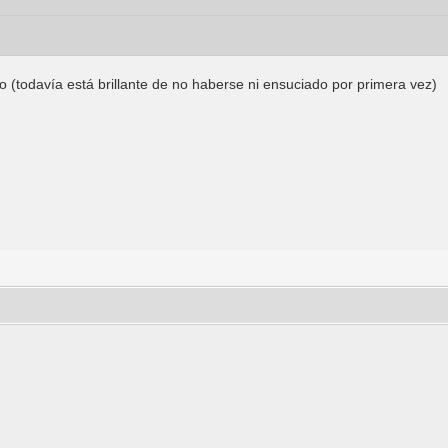
(todavía está brillante de no haberse ni ensuciado por primera vez)