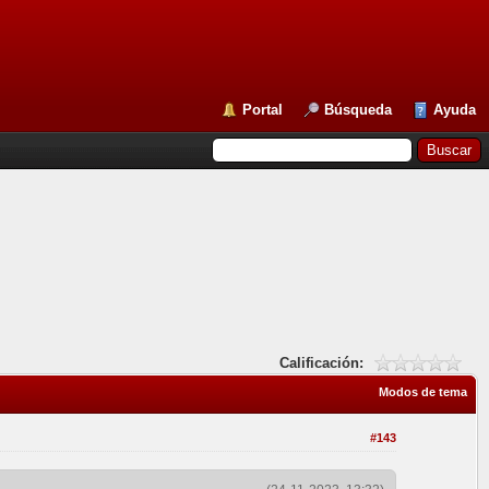
Portal
Búsqueda
Ayuda
Calificación:
Modos de tema
#143