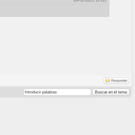
(24-11-2023, 13:32)
Responder