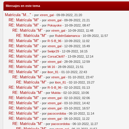
Mensajes en este tema
Matrícula "M..."
- por
xtrem_gal
- 09-09-2022, 21:20
RE: Matrícula "M"
- por
xtrem_gal
- 09-09-2022, 21:21
RE: Matrícula "M"
- por
Pokayoke
- 10-09-2022, 08:47
RE: Matrícula "M"
- por
xtrem_gal
- 10-09-2022, 11:48
RE: Matrícula "M"
- por
RubénSalamanca
- 10-09-2022, 11:57
RE: Matrícula "M"
- por
R-S-B_96
- 10-09-2022, 11:02
RE: Matrícula "M"
- por
xtrem_gal
- 12-09-2022, 15:49
RE: Matrícula "M"
- por
5wiipr29
- 12-09-2022, 16:15
RE: Matrícula "M"
- por
CorsaClio97
- 13-09-2022, 12:14
RE: Matrícula "M"
- por
xtrem_gal
- 28-09-2022, 12:59
RE: Matrícula "M"
- por
Mi 16
- 28-09-2022, 21:51
RE: Matrícula "M"
- por
ibon_81
- 01-10-2022, 22:43
RE: Matrícula "M"
- por
xtrem_gal
- 01-10-2022, 23:47
RE: Matrícula "M"
- por
ibon_81
- 02-10-2022, 15:27
RE: Matrícula "M"
- por
R-S-B_96
- 02-10-2022, 01:13
RE: Matrícula "M"
- por
Mukita
- 02-10-2022, 10:06
RE: Matrícula "M"
- por
xtrem_gal
- 02-10-2022, 02:06
RE: Matrícula "M"
- por
xtrem_gal
- 03-10-2022, 14:42
RE: Matrícula "M"
- por
xtrem_gal
- 03-10-2022, 16:57
RE: Matrícula "M"
- por
pacocordoba
- 06-10-2022, 11:14
RE: Matrícula "M"
- por
xtrem_gal
- 06-10-2022, 11:22
RE: Matrícula "M"
- por
pacocordoba
- 06-10-2022, 11:27
RE: Matrícula "M"
- por
xtrem_gal
- 06-10-2022, 11:57