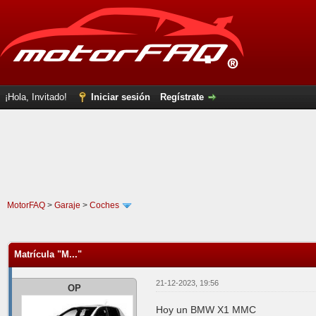
¡Hola, Invitado!
Iniciar sesión
Regístrate
MotorFAQ
>
Garaje
>
Coches
0 voto(s) - 0 Media
1
2
3
4
5
Matrícula "M..."
21-12-2023, 19:56
OP
Hoy un BMW X1 MMC