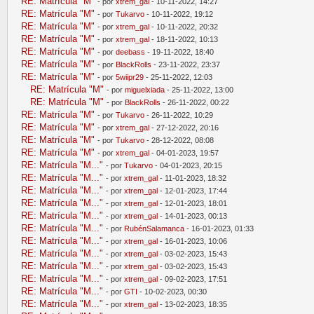
RE: Matrícula "M"
- por
xtrem_gal
- 10-11-2022, 14:27
RE: Matrícula "M"
- por
Tukarvo
- 10-11-2022, 19:12
RE: Matrícula "M"
- por
xtrem_gal
- 10-11-2022, 20:32
RE: Matrícula "M"
- por
xtrem_gal
- 18-11-2022, 10:13
RE: Matrícula "M"
- por
deebass
- 19-11-2022, 18:40
RE: Matrícula "M"
- por
BlackRolls
- 23-11-2022, 23:37
RE: Matrícula "M"
- por
5wiipr29
- 25-11-2022, 12:03
RE: Matrícula "M"
- por
miguelxiada
- 25-11-2022, 13:00
RE: Matrícula "M"
- por
BlackRolls
- 26-11-2022, 00:22
RE: Matrícula "M"
- por
Tukarvo
- 26-11-2022, 10:29
RE: Matrícula "M"
- por
xtrem_gal
- 27-12-2022, 20:16
RE: Matrícula "M"
- por
Tukarvo
- 28-12-2022, 08:08
RE: Matrícula "M"
- por
xtrem_gal
- 04-01-2023, 19:57
RE: Matrícula "M..."
- por
Tukarvo
- 04-01-2023, 20:15
RE: Matrícula "M..."
- por
xtrem_gal
- 11-01-2023, 18:32
RE: Matrícula "M..."
- por
xtrem_gal
- 12-01-2023, 17:44
RE: Matrícula "M..."
- por
xtrem_gal
- 12-01-2023, 18:01
RE: Matrícula "M..."
- por
xtrem_gal
- 14-01-2023, 00:13
RE: Matrícula "M..."
- por
RubénSalamanca
- 16-01-2023, 01:33
RE: Matrícula "M..."
- por
xtrem_gal
- 16-01-2023, 10:06
RE: Matrícula "M..."
- por
xtrem_gal
- 03-02-2023, 15:43
RE: Matrícula "M..."
- por
xtrem_gal
- 03-02-2023, 15:43
RE: Matrícula "M..."
- por
xtrem_gal
- 09-02-2023, 17:51
RE: Matrícula "M..."
- por
GTI
- 10-02-2023, 00:30
RE: Matrícula "M..."
- por
xtrem_gal
- 13-02-2023, 18:35