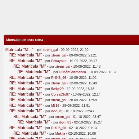
Mensajes en este tema
Matrícula "M..."
- por
xtrem_gal
- 09-09-2022, 21:20
RE: Matrícula "M"
- por
xtrem_gal
- 09-09-2022, 21:21
RE: Matrícula "M"
- por
Pokayoke
- 10-09-2022, 08:47
RE: Matrícula "M"
- por
xtrem_gal
- 10-09-2022, 11:48
RE: Matrícula "M"
- por
RubénSalamanca
- 10-09-2022, 11:57
RE: Matrícula "M"
- por
R-S-B_96
- 10-09-2022, 11:02
RE: Matrícula "M"
- por
xtrem_gal
- 12-09-2022, 15:49
RE: Matrícula "M"
- por
5wiipr29
- 12-09-2022, 16:15
RE: Matrícula "M"
- por
CorsaClio97
- 13-09-2022, 12:14
RE: Matrícula "M"
- por
xtrem_gal
- 28-09-2022, 12:59
RE: Matrícula "M"
- por
Mi 16
- 28-09-2022, 21:51
RE: Matrícula "M"
- por
ibon_81
- 01-10-2022, 22:43
RE: Matrícula "M"
- por
xtrem_gal
- 01-10-2022, 23:47
RE: Matrícula "M"
- por
ibon_81
- 02-10-2022, 15:27
RE: Matrícula "M"
- por
R-S-B_96
- 02-10-2022, 01:13
RE: Matrícula "M"
- por
Mukita
- 02-10-2022, 10:06
RE: Matrícula "M"
- por
xtrem_gal
- 02-10-2022, 02:06