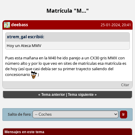
Matrícula "M..."
deebass
25-01-2024, 20:41
xtrem_gal escribió:
Hoy un Ateca MMV
Pues esta mañana en la M40 he ido parejo a un CX30 gris MMX con
número alto y por lo que veo en sites de matrículas esa matrícula es
de hoy (así que casi debía ser su primer trayecto saliendo del
concesionario
)
Citar
«
Tema anterior
|
Tema siguiente
»
Salto de foro:
Mensajes en este tema