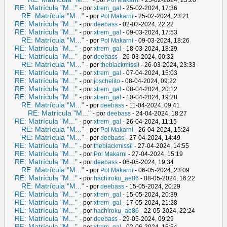
- por
Pol Makarni
- 25-02-2024, 23:20
RE: Matrícula "M..."
- por
xtrem_gal
- 25-02-2024, 17:36
RE: Matrícula "M..."
- por
Pol Makarni
- 25-02-2024, 23:21
RE: Matrícula "M..."
- por
deebass
- 02-03-2024, 22:22
RE: Matrícula "M..."
- por
xtrem_gal
- 09-03-2024, 17:53
RE: Matrícula "M..."
- por
Pol Makarni
- 09-03-2024, 18:26
RE: Matrícula "M..."
- por
xtrem_gal
- 18-03-2024, 18:29
RE: Matrícula "M..."
- por
deebass
- 26-03-2024, 00:32
RE: Matrícula "M..."
- por
theblackmissil
- 26-03-2024, 23:33
RE: Matrícula "M..."
- por
xtrem_gal
- 07-04-2024, 15:03
RE: Matrícula "M..."
- por
joschelito
- 08-04-2024, 09:22
RE: Matrícula "M..."
- por
xtrem_gal
- 08-04-2024, 20:12
RE: Matrícula "M..."
- por
xtrem_gal
- 10-04-2024, 19:28
RE: Matrícula "M..."
- por
deebass
- 11-04-2024, 09:41
RE: Matrícula "M..."
- por
deebass
- 24-04-2024, 18:27
RE: Matrícula "M..."
- por
xtrem_gal
- 26-04-2024, 11:15
RE: Matrícula "M..."
- por
Pol Makarni
- 26-04-2024, 15:24
RE: Matrícula "M..."
- por
deebass
- 27-04-2024, 14:49
RE: Matrícula "M..."
- por
theblackmissil
- 27-04-2024, 14:55
RE: Matrícula "M..."
- por
Pol Makarni
- 27-04-2024, 15:19
RE: Matrícula "M..."
- por
deebass
- 06-05-2024, 19:34
RE: Matrícula "M..."
- por
Pol Makarni
- 06-05-2024, 23:09
RE: Matrícula "M..."
- por
hachiroku_ae86
- 08-05-2024, 16:22
RE: Matrícula "M..."
- por
deebass
- 15-05-2024, 20:29
RE: Matrícula "M..."
- por
xtrem_gal
- 15-05-2024, 20:39
RE: Matrícula "M..."
- por
xtrem_gal
- 17-05-2024, 21:28
RE: Matrícula "M..."
- por
hachiroku_ae86
- 22-05-2024, 22:24
RE: Matrícula "M..."
- por
deebass
- 29-05-2024, 09:29
RE: Matrícula "M..."