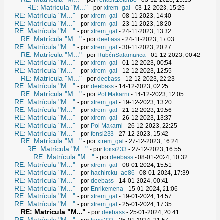
- por
renault18turbo
- 03-12-2023, 15:15
RE: Matrícula "M..."
- por
xtrem_gal
- 03-12-2023, 15:25
RE: Matrícula "M..."
- por
xtrem_gal
- 08-11-2023, 14:40
RE: Matrícula "M..."
- por
xtrem_gal
- 23-11-2023, 18:20
RE: Matrícula "M..."
- por
xtrem_gal
- 24-11-2023, 13:32
RE: Matrícula "M..."
- por
deebass
- 24-11-2023, 17:03
RE: Matrícula "M..."
- por
xtrem_gal
- 30-11-2023, 20:27
RE: Matrícula "M..."
- por
RubénSalamanca
- 01-12-2023, 00:42
RE: Matrícula "M..."
- por
xtrem_gal
- 01-12-2023, 00:54
RE: Matrícula "M..."
- por
xtrem_gal
- 12-12-2023, 12:55
RE: Matrícula "M..."
- por
deebass
- 12-12-2023, 22:23
RE: Matrícula "M..."
- por
deebass
- 14-12-2023, 02:25
RE: Matrícula "M..."
- por
Pol Makarni
- 14-12-2023, 12:05
RE: Matrícula "M..."
- por
xtrem_gal
- 19-12-2023, 13:20
RE: Matrícula "M..."
- por
xtrem_gal
- 21-12-2023, 19:56
RE: Matrícula "M..."
- por
xtrem_gal
- 26-12-2023, 13:37
RE: Matrícula "M..."
- por
Pol Makarni
- 26-12-2023, 22:25
RE: Matrícula "M..."
- por
fonsi233
- 27-12-2023, 15:42
RE: Matrícula "M..."
- por
xtrem_gal
- 27-12-2023, 16:24
RE: Matrícula "M..."
- por
fonsi233
- 27-12-2023, 16:55
RE: Matrícula "M..."
- por
deebass
- 08-01-2024, 10:32
RE: Matrícula "M..."
- por
xtrem_gal
- 08-01-2024, 15:51
RE: Matrícula "M..."
- por
hachiroku_ae86
- 08-01-2024, 17:39
RE: Matrícula "M..."
- por
deebass
- 14-01-2024, 00:41
RE: Matrícula "M..."
- por
Enrikemena
- 15-01-2024, 21:06
RE: Matrícula "M..."
- por
xtrem_gal
- 19-01-2024, 14:57
RE: Matrícula "M..."
- por
xtrem_gal
- 25-01-2024, 17:35
RE: Matrícula "M..."
- por
deebass
- 25-01-2024, 20:41
RE: Matrícula "M..."