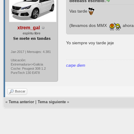
deebass escribió:
Vas tarde
(llevamos dos MMX
ahora
xtrem_gal
espíritu libre
Yo siempre voy tarde jeje
Jan 2017 | Mensajes: 4.381
Ubicación:
Extremadura<>Galicia
carpe diem
Coche: Peugeot 308 1.2
PureTech 130 EAT8
Buscar
«
Tema anterior
|
Tema siguiente
»