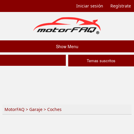
Iniciar sesión
Regístrate
Show Menu
Temas suscritos
MotorFAQ
>
Garaje
>
Coches