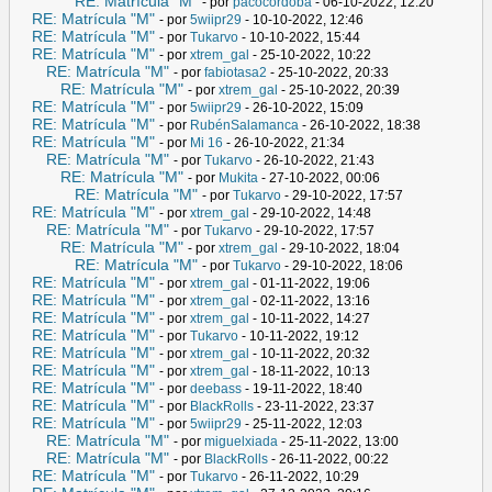
RE: Matrícula "M"
- por
pacocordoba
- 06-10-2022, 12:20
RE: Matrícula "M"
- por
5wiipr29
- 10-10-2022, 12:46
RE: Matrícula "M"
- por
Tukarvo
- 10-10-2022, 15:44
RE: Matrícula "M"
- por
xtrem_gal
- 25-10-2022, 10:22
RE: Matrícula "M"
- por
fabiotasa2
- 25-10-2022, 20:33
RE: Matrícula "M"
- por
xtrem_gal
- 25-10-2022, 20:39
RE: Matrícula "M"
- por
5wiipr29
- 26-10-2022, 15:09
RE: Matrícula "M"
- por
RubénSalamanca
- 26-10-2022, 18:38
RE: Matrícula "M"
- por
Mi 16
- 26-10-2022, 21:34
RE: Matrícula "M"
- por
Tukarvo
- 26-10-2022, 21:43
RE: Matrícula "M"
- por
Mukita
- 27-10-2022, 00:06
RE: Matrícula "M"
- por
Tukarvo
- 29-10-2022, 17:57
RE: Matrícula "M"
- por
xtrem_gal
- 29-10-2022, 14:48
RE: Matrícula "M"
- por
Tukarvo
- 29-10-2022, 17:57
RE: Matrícula "M"
- por
xtrem_gal
- 29-10-2022, 18:04
RE: Matrícula "M"
- por
Tukarvo
- 29-10-2022, 18:06
RE: Matrícula "M"
- por
xtrem_gal
- 01-11-2022, 19:06
RE: Matrícula "M"
- por
xtrem_gal
- 02-11-2022, 13:16
RE: Matrícula "M"
- por
xtrem_gal
- 10-11-2022, 14:27
RE: Matrícula "M"
- por
Tukarvo
- 10-11-2022, 19:12
RE: Matrícula "M"
- por
xtrem_gal
- 10-11-2022, 20:32
RE: Matrícula "M"
- por
xtrem_gal
- 18-11-2022, 10:13
RE: Matrícula "M"
- por
deebass
- 19-11-2022, 18:40
RE: Matrícula "M"
- por
BlackRolls
- 23-11-2022, 23:37
RE: Matrícula "M"
- por
5wiipr29
- 25-11-2022, 12:03
RE: Matrícula "M"
- por
miguelxiada
- 25-11-2022, 13:00
RE: Matrícula "M"
- por
BlackRolls
- 26-11-2022, 00:22
RE: Matrícula "M"
- por
Tukarvo
- 26-11-2022, 10:29