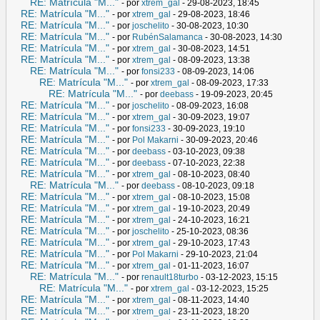
RE: Matrícula "M..."
- por
xtrem_gal
- 29-08-2023, 18:45
RE: Matrícula "M..."
- por
xtrem_gal
- 29-08-2023, 18:46
RE: Matrícula "M..."
- por
joschelito
- 30-08-2023, 10:30
RE: Matrícula "M..."
- por
RubénSalamanca
- 30-08-2023, 14:30
RE: Matrícula "M..."
- por
xtrem_gal
- 30-08-2023, 14:51
RE: Matrícula "M..."
- por
xtrem_gal
- 08-09-2023, 13:38
RE: Matrícula "M..."
- por
fonsi233
- 08-09-2023, 14:06
RE: Matrícula "M..."
- por
xtrem_gal
- 08-09-2023, 17:33
RE: Matrícula "M..."
- por
deebass
- 19-09-2023, 20:45
RE: Matrícula "M..."
- por
joschelito
- 08-09-2023, 16:08
RE: Matrícula "M..."
- por
xtrem_gal
- 30-09-2023, 19:07
RE: Matrícula "M..."
- por
fonsi233
- 30-09-2023, 19:10
RE: Matrícula "M..."
- por
Pol Makarni
- 30-09-2023, 20:46
RE: Matrícula "M..."
- por
deebass
- 03-10-2023, 09:38
RE: Matrícula "M..."
- por
deebass
- 07-10-2023, 22:38
RE: Matrícula "M..."
- por
xtrem_gal
- 08-10-2023, 08:40
RE: Matrícula "M..."
- por
deebass
- 08-10-2023, 09:18
RE: Matrícula "M..."
- por
xtrem_gal
- 08-10-2023, 15:08
RE: Matrícula "M..."
- por
xtrem_gal
- 19-10-2023, 20:49
RE: Matrícula "M..."
- por
xtrem_gal
- 24-10-2023, 16:21
RE: Matrícula "M..."
- por
joschelito
- 25-10-2023, 08:36
RE: Matrícula "M..."
- por
xtrem_gal
- 29-10-2023, 17:43
RE: Matrícula "M..."
- por
Pol Makarni
- 29-10-2023, 21:04
RE: Matrícula "M..."
- por
xtrem_gal
- 01-11-2023, 16:07
RE: Matrícula "M..."
- por
renault18turbo
- 03-12-2023, 15:15
RE: Matrícula "M..."
- por
xtrem_gal
- 03-12-2023, 15:25
RE: Matrícula "M..."
- por
xtrem_gal
- 08-11-2023, 14:40
RE: Matrícula "M..."
- por
xtrem_gal
- 23-11-2023, 18:20