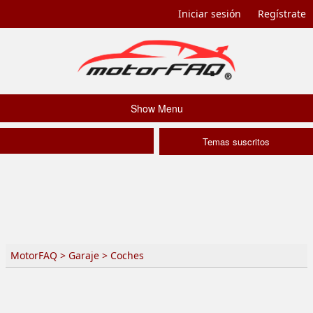
Iniciar sesión
Regístrate
Show Menu
Temas suscritos
MotorFAQ
>
Garaje
>
Coches