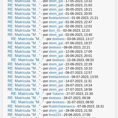
RE: Matrícula "M..."
- por
xtrem_gal
- 17-05-2023, 13:32
RE: Matrícula "M..."
- por
xtrem_gal
- 26-05-2023, 21:02
RE: Matrícula "M..."
- por
xtrem_gal
- 30-05-2023, 19:21
RE: Matrícula "M..."
- por
xtrem_gal
- 01-06-2023, 20:55
RE: Matrícula "M..."
- por
theblackmissil
- 01-06-2023, 21:21
RE: Matrícula "M..."
- por
xtrem_gal
- 01-06-2023, 22:47
RE: Matrícula "M..."
- por
xtrem_gal
- 02-06-2023, 12:01
RE: Matrícula "M..."
- por
ibon_81
- 02-06-2023, 12:23
RE: Matrícula "M..."
- por
xtrem_gal
- 02-06-2023, 13:40
RE: Matrícula "M..."
- por
deebass
- 03-06-2023, 13:17
RE: Matrícula "M..."
- por
xtrem_gal
- 07-06-2023, 19:37
RE: Matrícula "M..."
- por
deebass
- 08-06-2023, 22:21
RE: Matrícula "M..."
- por
xtrem_gal
- 12-06-2023, 17:05
RE: Matrícula "M..."
- por
xtrem_gal
- 20-06-2023, 20:01
RE: Matrícula "M..."
- por
deebass
- 21-06-2023, 08:33
RE: Matrícula "M..."
- por
xtrem_gal
- 22-06-2023, 22:29
RE: Matrícula "M..."
- por
xtrem_gal
- 27-06-2023, 10:10
RE: Matrícula "M..."
- por
xtrem_gal
- 08-07-2023, 12:57
RE: Matrícula "M..."
- por
theblackmissil
- 08-07-2023, 13:55
RE: Matrícula "M..."
- por
xtrem_gal
- 14-07-2023, 11:31
RE: Matrícula "M..."
- por
xtrem_gal
- 26-07-2023, 14:24
RE: Matrícula "M..."
- por
xtrem_gal
- 27-07-2023, 18:56
RE: Matrícula "M..."
- por
Tukarvo
- 27-07-2023, 21:30
RE: Matrícula "M..."
- por
deebass
- 28-07-2023, 09:38
RE: Matrícula "M..."
- por
deebass
- 31-07-2023, 08:50
RE: Matrícula "M..."
- por
RubénSalamanca
- 07-08-2023, 16:31
RE: Matrícula "M..."
- por
xtrem_gal
- 28-08-2023, 21:50
RE: Matrícula "M..."
- por
fonsi233
- 29-08-2023, 17:00