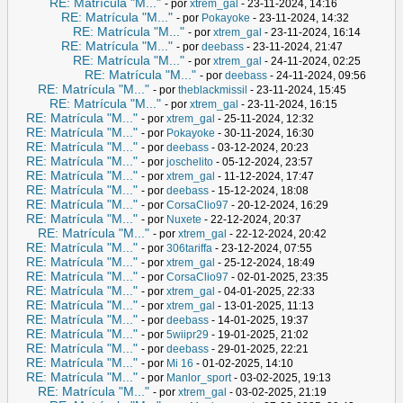
RE: Matrícula "M..."
- por
xtrem_gal
- 23-11-2024, 14:16
RE: Matrícula "M..."
- por
Pokayoke
- 23-11-2024, 14:32
RE: Matrícula "M..."
- por
xtrem_gal
- 23-11-2024, 16:14
RE: Matrícula "M..."
- por
deebass
- 23-11-2024, 21:47
RE: Matrícula "M..."
- por
xtrem_gal
- 24-11-2024, 02:25
RE: Matrícula "M..."
- por
deebass
- 24-11-2024, 09:56
RE: Matrícula "M..."
- por
theblackmissil
- 23-11-2024, 15:45
RE: Matrícula "M..."
- por
xtrem_gal
- 23-11-2024, 16:15
RE: Matrícula "M..."
- por
xtrem_gal
- 25-11-2024, 12:32
RE: Matrícula "M..."
- por
Pokayoke
- 30-11-2024, 16:30
RE: Matrícula "M..."
- por
deebass
- 03-12-2024, 20:23
RE: Matrícula "M..."
- por
joschelito
- 05-12-2024, 23:57
RE: Matrícula "M..."
- por
xtrem_gal
- 11-12-2024, 17:47
RE: Matrícula "M..."
- por
deebass
- 15-12-2024, 18:08
RE: Matrícula "M..."
- por
CorsaClio97
- 20-12-2024, 16:29
RE: Matrícula "M..."
- por
Nuxete
- 22-12-2024, 20:37
RE: Matrícula "M..."
- por
xtrem_gal
- 22-12-2024, 20:42
RE: Matrícula "M..."
- por
306tariffa
- 23-12-2024, 07:55
RE: Matrícula "M..."
- por
xtrem_gal
- 25-12-2024, 18:49
RE: Matrícula "M..."
- por
CorsaClio97
- 02-01-2025, 23:35
RE: Matrícula "M..."
- por
xtrem_gal
- 04-01-2025, 22:33
RE: Matrícula "M..."
- por
xtrem_gal
- 13-01-2025, 11:13
RE: Matrícula "M..."
- por
deebass
- 14-01-2025, 19:37
RE: Matrícula "M..."
- por
5wiipr29
- 19-01-2025, 21:02
RE: Matrícula "M..."
- por
deebass
- 29-01-2025, 22:21
RE: Matrícula "M..."
- por
Mi 16
- 01-02-2025, 14:10
RE: Matrícula "M..."
- por
Manlor_sport
- 03-02-2025, 19:13
RE: Matrícula "M..."
- por
xtrem_gal
- 03-02-2025, 21:19