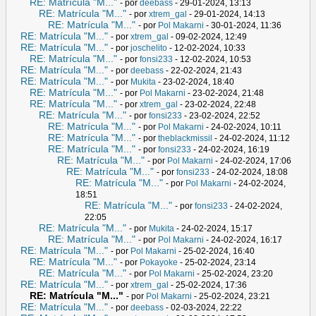
RE: Matrícula "M..."
- por
deebass
- 29-01-2024, 13:13
RE: Matrícula "M..."
- por
xtrem_gal
- 29-01-2024, 14:13
RE: Matrícula "M..."
- por
Pol Makarni
- 30-01-2024, 11:36
RE: Matrícula "M..."
- por
xtrem_gal
- 09-02-2024, 12:49
RE: Matrícula "M..."
- por
joschelito
- 12-02-2024, 10:33
RE: Matrícula "M..."
- por
fonsi233
- 12-02-2024, 10:53
RE: Matrícula "M..."
- por
deebass
- 22-02-2024, 21:43
RE: Matrícula "M..."
- por
Mukita
- 23-02-2024, 18:40
RE: Matrícula "M..."
- por
Pol Makarni
- 23-02-2024, 21:48
RE: Matrícula "M..."
- por
xtrem_gal
- 23-02-2024, 22:48
RE: Matrícula "M..."
- por
fonsi233
- 23-02-2024, 22:52
RE: Matrícula "M..."
- por
Pol Makarni
- 24-02-2024, 10:11
RE: Matrícula "M..."
- por
theblackmissil
- 24-02-2024, 11:12
RE: Matrícula "M..."
- por
fonsi233
- 24-02-2024, 16:19
RE: Matrícula "M..."
- por
Pol Makarni
- 24-02-2024, 17:06
RE: Matrícula "M..."
- por
fonsi233
- 24-02-2024, 18:08
RE: Matrícula "M..."
- por
Pol Makarni
- 24-02-2024,
18:51
RE: Matrícula "M..."
- por
fonsi233
- 24-02-2024,
22:05
RE: Matrícula "M..."
- por
Mukita
- 24-02-2024, 15:17
RE: Matrícula "M..."
- por
Pol Makarni
- 24-02-2024, 16:17
RE: Matrícula "M..."
- por
Pol Makarni
- 25-02-2024, 16:40
RE: Matrícula "M..."
- por
Pokayoke
- 25-02-2024, 23:14
RE: Matrícula "M..."
- por
Pol Makarni
- 25-02-2024, 23:20
RE: Matrícula "M..."
- por
xtrem_gal
- 25-02-2024, 17:36
RE: Matrícula "M..."
- por
Pol Makarni
- 25-02-2024, 23:21
RE: Matrícula "M..."
- por
deebass
- 02-03-2024, 22:22