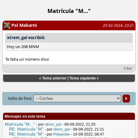
Matrícula "M..."
Pol Makarni
25-02-2024, 23:21
xtrem_gal escribió:
Hoy un 208 MNM
Te falta un número shur.
Citar
«
Tema anterior
|
Tema siguiente
»
Salto de foro:
Mensajes en este tema
Matrícula "M..."
- por
xtrem_gal
- 09-09-2022, 21:20
RE: Matrícula "M"
- por
xtrem_gal
- 09-09-2022, 21:21
RE: Matrícula "M"
- por
Pokayoke
- 10-09-2022, 08:47