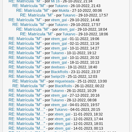
RE: Matrícula "M"
- por
Mi 16
- 26-10-2022, 21:34
RE: Matrícula "M"
- por
Tukarvo
- 26-10-2022, 21:43
RE: Matrícula "M"
- por
Mukita
- 27-10-2022, 00:06
RE: Matrícula "M"
- por
Tukarvo
- 29-10-2022, 17:57
RE: Matrícula "M"
- por
xtrem_gal
- 29-10-2022, 14:48
RE: Matrícula "M"
- por
Tukarvo
- 29-10-2022, 17:57
RE: Matrícula "M"
- por
xtrem_gal
- 29-10-2022, 18:04
RE: Matrícula "M"
- por
Tukarvo
- 29-10-2022, 18:06
RE: Matrícula "M"
- por
xtrem_gal
- 01-11-2022, 19:06
RE: Matrícula "M"
- por
xtrem_gal
- 02-11-2022, 13:16
RE: Matrícula "M"
- por
xtrem_gal
- 10-11-2022, 14:27
RE: Matrícula "M"
- por
Tukarvo
- 10-11-2022, 19:12
RE: Matrícula "M"
- por
xtrem_gal
- 10-11-2022, 20:32
RE: Matrícula "M"
- por
xtrem_gal
- 18-11-2022, 10:13
RE: Matrícula "M"
- por
deebass
- 19-11-2022, 18:40
RE: Matrícula "M"
- por
BlackRolls
- 23-11-2022, 23:37
RE: Matrícula "M"
- por
5wiipr29
- 25-11-2022, 12:03
RE: Matrícula "M"
- por
miguelxiada
- 25-11-2022, 13:00
RE: Matrícula "M"
- por
BlackRolls
- 26-11-2022, 00:22
RE: Matrícula "M"
- por
Tukarvo
- 26-11-2022, 10:29
RE: Matrícula "M"
- por
xtrem_gal
- 27-12-2022, 20:16
RE: Matrícula "M"
- por
Tukarvo
- 28-12-2022, 08:08
RE: Matrícula "M"
- por
xtrem_gal
- 04-01-2023, 19:57
RE: Matrícula "M..."
- por
Tukarvo
- 04-01-2023, 20:15
RE: Matrícula "M..."
- por
xtrem_gal
- 11-01-2023, 18:32
RE: Matrícula "M..."
- por
xtrem_gal
- 12-01-2023, 17:44
RE: Matrícula "M..."
- por
xtrem_gal
- 12-01-2023, 18:01
RE: Matrícula "M..."
- por
xtrem_gal
- 14-01-2023, 00:13