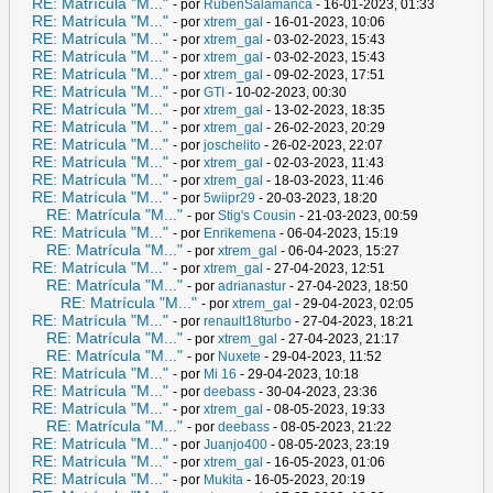
RE: Matrícula "M..."
- por
RubénSalamanca
- 16-01-2023, 01:33
RE: Matrícula "M..."
- por
xtrem_gal
- 16-01-2023, 10:06
RE: Matrícula "M..."
- por
xtrem_gal
- 03-02-2023, 15:43
RE: Matrícula "M..."
- por
xtrem_gal
- 03-02-2023, 15:43
RE: Matrícula "M..."
- por
xtrem_gal
- 09-02-2023, 17:51
RE: Matrícula "M..."
- por
GTI
- 10-02-2023, 00:30
RE: Matrícula "M..."
- por
xtrem_gal
- 13-02-2023, 18:35
RE: Matrícula "M..."
- por
xtrem_gal
- 26-02-2023, 20:29
RE: Matrícula "M..."
- por
joschelito
- 26-02-2023, 22:07
RE: Matrícula "M..."
- por
xtrem_gal
- 02-03-2023, 11:43
RE: Matrícula "M..."
- por
xtrem_gal
- 18-03-2023, 11:46
RE: Matrícula "M..."
- por
5wiipr29
- 20-03-2023, 18:20
RE: Matrícula "M..."
- por
Stig's Cousin
- 21-03-2023, 00:59
RE: Matrícula "M..."
- por
Enrikemena
- 06-04-2023, 15:19
RE: Matrícula "M..."
- por
xtrem_gal
- 06-04-2023, 15:27
RE: Matrícula "M..."
- por
xtrem_gal
- 27-04-2023, 12:51
RE: Matrícula "M..."
- por
adrianastur
- 27-04-2023, 18:50
RE: Matrícula "M..."
- por
xtrem_gal
- 29-04-2023, 02:05
RE: Matrícula "M..."
- por
renault18turbo
- 27-04-2023, 18:21
RE: Matrícula "M..."
- por
xtrem_gal
- 27-04-2023, 21:17
RE: Matrícula "M..."
- por
Nuxete
- 29-04-2023, 11:52
RE: Matrícula "M..."
- por
Mi 16
- 29-04-2023, 10:18
RE: Matrícula "M..."
- por
deebass
- 30-04-2023, 23:36
RE: Matrícula "M..."
- por
xtrem_gal
- 08-05-2023, 19:33
RE: Matrícula "M..."
- por
deebass
- 08-05-2023, 21:22
RE: Matrícula "M..."
- por
Juanjo400
- 08-05-2023, 23:19
RE: Matrícula "M..."
- por
xtrem_gal
- 16-05-2023, 01:06
RE: Matrícula "M..."
- por
Mukita
- 16-05-2023, 20:19