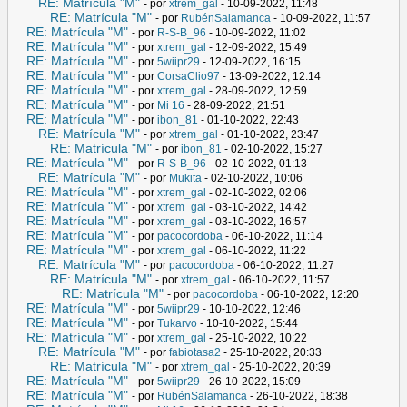
RE: Matrícula "M"
- por
xtrem_gal
- 10-09-2022, 11:48
RE: Matrícula "M"
- por
RubénSalamanca
- 10-09-2022, 11:57
RE: Matrícula "M"
- por
R-S-B_96
- 10-09-2022, 11:02
RE: Matrícula "M"
- por
xtrem_gal
- 12-09-2022, 15:49
RE: Matrícula "M"
- por
5wiipr29
- 12-09-2022, 16:15
RE: Matrícula "M"
- por
CorsaClio97
- 13-09-2022, 12:14
RE: Matrícula "M"
- por
xtrem_gal
- 28-09-2022, 12:59
RE: Matrícula "M"
- por
Mi 16
- 28-09-2022, 21:51
RE: Matrícula "M"
- por
ibon_81
- 01-10-2022, 22:43
RE: Matrícula "M"
- por
xtrem_gal
- 01-10-2022, 23:47
RE: Matrícula "M"
- por
ibon_81
- 02-10-2022, 15:27
RE: Matrícula "M"
- por
R-S-B_96
- 02-10-2022, 01:13
RE: Matrícula "M"
- por
Mukita
- 02-10-2022, 10:06
RE: Matrícula "M"
- por
xtrem_gal
- 02-10-2022, 02:06
RE: Matrícula "M"
- por
xtrem_gal
- 03-10-2022, 14:42
RE: Matrícula "M"
- por
xtrem_gal
- 03-10-2022, 16:57
RE: Matrícula "M"
- por
pacocordoba
- 06-10-2022, 11:14
RE: Matrícula "M"
- por
xtrem_gal
- 06-10-2022, 11:22
RE: Matrícula "M"
- por
pacocordoba
- 06-10-2022, 11:27
RE: Matrícula "M"
- por
xtrem_gal
- 06-10-2022, 11:57
RE: Matrícula "M"
- por
pacocordoba
- 06-10-2022, 12:20
RE: Matrícula "M"
- por
5wiipr29
- 10-10-2022, 12:46
RE: Matrícula "M"
- por
Tukarvo
- 10-10-2022, 15:44
RE: Matrícula "M"
- por
xtrem_gal
- 25-10-2022, 10:22
RE: Matrícula "M"
- por
fabiotasa2
- 25-10-2022, 20:33
RE: Matrícula "M"
- por
xtrem_gal
- 25-10-2022, 20:39
RE: Matrícula "M"
- por
5wiipr29
- 26-10-2022, 15:09
RE: Matrícula "M"
- por
RubénSalamanca
- 26-10-2022, 18:38