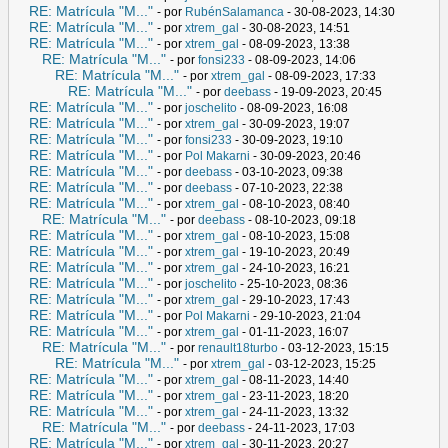
RE: Matrícula "M..."
- por
RubénSalamanca
- 30-08-2023, 14:30
RE: Matrícula "M..."
- por
xtrem_gal
- 30-08-2023, 14:51
RE: Matrícula "M..."
- por
xtrem_gal
- 08-09-2023, 13:38
RE: Matrícula "M..."
- por
fonsi233
- 08-09-2023, 14:06
RE: Matrícula "M..."
- por
xtrem_gal
- 08-09-2023, 17:33
RE: Matrícula "M..."
- por
deebass
- 19-09-2023, 20:45
RE: Matrícula "M..."
- por
joschelito
- 08-09-2023, 16:08
RE: Matrícula "M..."
- por
xtrem_gal
- 30-09-2023, 19:07
RE: Matrícula "M..."
- por
fonsi233
- 30-09-2023, 19:10
RE: Matrícula "M..."
- por
Pol Makarni
- 30-09-2023, 20:46
RE: Matrícula "M..."
- por
deebass
- 03-10-2023, 09:38
RE: Matrícula "M..."
- por
deebass
- 07-10-2023, 22:38
RE: Matrícula "M..."
- por
xtrem_gal
- 08-10-2023, 08:40
RE: Matrícula "M..."
- por
deebass
- 08-10-2023, 09:18
RE: Matrícula "M..."
- por
xtrem_gal
- 08-10-2023, 15:08
RE: Matrícula "M..."
- por
xtrem_gal
- 19-10-2023, 20:49
RE: Matrícula "M..."
- por
xtrem_gal
- 24-10-2023, 16:21
RE: Matrícula "M..."
- por
joschelito
- 25-10-2023, 08:36
RE: Matrícula "M..."
- por
xtrem_gal
- 29-10-2023, 17:43
RE: Matrícula "M..."
- por
Pol Makarni
- 29-10-2023, 21:04
RE: Matrícula "M..."
- por
xtrem_gal
- 01-11-2023, 16:07
RE: Matrícula "M..."
- por
renault18turbo
- 03-12-2023, 15:15
RE: Matrícula "M..."
- por
xtrem_gal
- 03-12-2023, 15:25
RE: Matrícula "M..."
- por
xtrem_gal
- 08-11-2023, 14:40
RE: Matrícula "M..."
- por
xtrem_gal
- 23-11-2023, 18:20
RE: Matrícula "M..."
- por
xtrem_gal
- 24-11-2023, 13:32
RE: Matrícula "M..."
- por
deebass
- 24-11-2023, 17:03
RE: Matrícula "M..."
- por
xtrem_gal
- 30-11-2023, 20:27