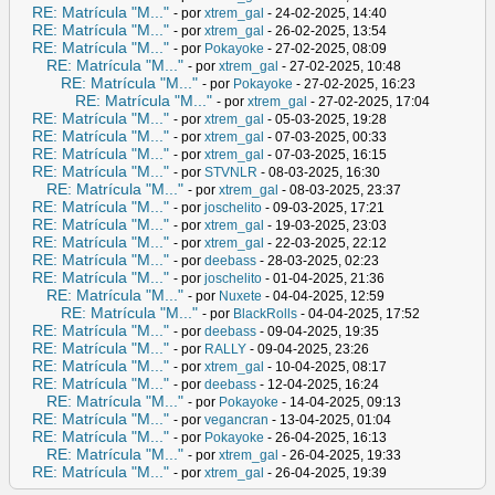
RE: Matrícula "M..."
- por
xtrem_gal
- 24-02-2025, 14:40
RE: Matrícula "M..."
- por
xtrem_gal
- 26-02-2025, 13:54
RE: Matrícula "M..."
- por
Pokayoke
- 27-02-2025, 08:09
RE: Matrícula "M..."
- por
xtrem_gal
- 27-02-2025, 10:48
RE: Matrícula "M..."
- por
Pokayoke
- 27-02-2025, 16:23
RE: Matrícula "M..."
- por
xtrem_gal
- 27-02-2025, 17:04
RE: Matrícula "M..."
- por
xtrem_gal
- 05-03-2025, 19:28
RE: Matrícula "M..."
- por
xtrem_gal
- 07-03-2025, 00:33
RE: Matrícula "M..."
- por
xtrem_gal
- 07-03-2025, 16:15
RE: Matrícula "M..."
- por
STVNLR
- 08-03-2025, 16:30
RE: Matrícula "M..."
- por
xtrem_gal
- 08-03-2025, 23:37
RE: Matrícula "M..."
- por
joschelito
- 09-03-2025, 17:21
RE: Matrícula "M..."
- por
xtrem_gal
- 19-03-2025, 23:03
RE: Matrícula "M..."
- por
xtrem_gal
- 22-03-2025, 22:12
RE: Matrícula "M..."
- por
deebass
- 28-03-2025, 02:23
RE: Matrícula "M..."
- por
joschelito
- 01-04-2025, 21:36
RE: Matrícula "M..."
- por
Nuxete
- 04-04-2025, 12:59
RE: Matrícula "M..."
- por
BlackRolls
- 04-04-2025, 17:52
RE: Matrícula "M..."
- por
deebass
- 09-04-2025, 19:35
RE: Matrícula "M..."
- por
RALLY
- 09-04-2025, 23:26
RE: Matrícula "M..."
- por
xtrem_gal
- 10-04-2025, 08:17
RE: Matrícula "M..."
- por
deebass
- 12-04-2025, 16:24
RE: Matrícula "M..."
- por
Pokayoke
- 14-04-2025, 09:13
RE: Matrícula "M..."
- por
vegancran
- 13-04-2025, 01:04
RE: Matrícula "M..."
- por
Pokayoke
- 26-04-2025, 16:13
RE: Matrícula "M..."
- por
xtrem_gal
- 26-04-2025, 19:33
RE: Matrícula "M..."
- por
xtrem_gal
- 26-04-2025, 19:39