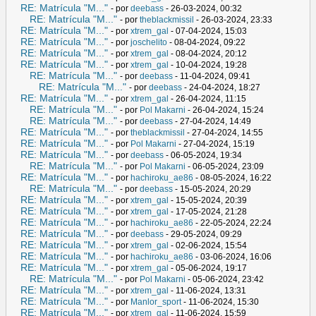
RE: Matrícula "M..."
- por
deebass
- 26-03-2024, 00:32
RE: Matrícula "M..."
- por
theblackmissil
- 26-03-2024, 23:33
RE: Matrícula "M..."
- por
xtrem_gal
- 07-04-2024, 15:03
RE: Matrícula "M..."
- por
joschelito
- 08-04-2024, 09:22
RE: Matrícula "M..."
- por
xtrem_gal
- 08-04-2024, 20:12
RE: Matrícula "M..."
- por
xtrem_gal
- 10-04-2024, 19:28
RE: Matrícula "M..."
- por
deebass
- 11-04-2024, 09:41
RE: Matrícula "M..."
- por
deebass
- 24-04-2024, 18:27
RE: Matrícula "M..."
- por
xtrem_gal
- 26-04-2024, 11:15
RE: Matrícula "M..."
- por
Pol Makarni
- 26-04-2024, 15:24
RE: Matrícula "M..."
- por
deebass
- 27-04-2024, 14:49
RE: Matrícula "M..."
- por
theblackmissil
- 27-04-2024, 14:55
RE: Matrícula "M..."
- por
Pol Makarni
- 27-04-2024, 15:19
RE: Matrícula "M..."
- por
deebass
- 06-05-2024, 19:34
RE: Matrícula "M..."
- por
Pol Makarni
- 06-05-2024, 23:09
RE: Matrícula "M..."
- por
hachiroku_ae86
- 08-05-2024, 16:22
RE: Matrícula "M..."
- por
deebass
- 15-05-2024, 20:29
RE: Matrícula "M..."
- por
xtrem_gal
- 15-05-2024, 20:39
RE: Matrícula "M..."
- por
xtrem_gal
- 17-05-2024, 21:28
RE: Matrícula "M..."
- por
hachiroku_ae86
- 22-05-2024, 22:24
RE: Matrícula "M..."
- por
deebass
- 29-05-2024, 09:29
RE: Matrícula "M..."
- por
xtrem_gal
- 02-06-2024, 15:54
RE: Matrícula "M..."
- por
hachiroku_ae86
- 03-06-2024, 16:06
RE: Matrícula "M..."
- por
xtrem_gal
- 05-06-2024, 19:17
RE: Matrícula "M..."
- por
Pol Makarni
- 05-06-2024, 23:42
RE: Matrícula "M..."
- por
xtrem_gal
- 11-06-2024, 13:31
RE: Matrícula "M..."
- por
Manlor_sport
- 11-06-2024, 15:30
RE: Matrícula "M..."
- por
xtrem_gal
- 11-06-2024, 15:59