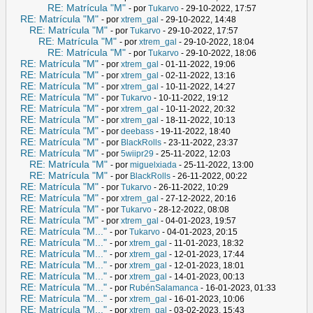
RE: Matrícula "M"
- por
Tukarvo
- 29-10-2022, 17:57
RE: Matrícula "M"
- por
xtrem_gal
- 29-10-2022, 14:48
RE: Matrícula "M"
- por
Tukarvo
- 29-10-2022, 17:57
RE: Matrícula "M"
- por
xtrem_gal
- 29-10-2022, 18:04
RE: Matrícula "M"
- por
Tukarvo
- 29-10-2022, 18:06
RE: Matrícula "M"
- por
xtrem_gal
- 01-11-2022, 19:06
RE: Matrícula "M"
- por
xtrem_gal
- 02-11-2022, 13:16
RE: Matrícula "M"
- por
xtrem_gal
- 10-11-2022, 14:27
RE: Matrícula "M"
- por
Tukarvo
- 10-11-2022, 19:12
RE: Matrícula "M"
- por
xtrem_gal
- 10-11-2022, 20:32
RE: Matrícula "M"
- por
xtrem_gal
- 18-11-2022, 10:13
RE: Matrícula "M"
- por
deebass
- 19-11-2022, 18:40
RE: Matrícula "M"
- por
BlackRolls
- 23-11-2022, 23:37
RE: Matrícula "M"
- por
5wiipr29
- 25-11-2022, 12:03
RE: Matrícula "M"
- por
miguelxiada
- 25-11-2022, 13:00
RE: Matrícula "M"
- por
BlackRolls
- 26-11-2022, 00:22
RE: Matrícula "M"
- por
Tukarvo
- 26-11-2022, 10:29
RE: Matrícula "M"
- por
xtrem_gal
- 27-12-2022, 20:16
RE: Matrícula "M"
- por
Tukarvo
- 28-12-2022, 08:08
RE: Matrícula "M"
- por
xtrem_gal
- 04-01-2023, 19:57
RE: Matrícula "M..."
- por
Tukarvo
- 04-01-2023, 20:15
RE: Matrícula "M..."
- por
xtrem_gal
- 11-01-2023, 18:32
RE: Matrícula "M..."
- por
xtrem_gal
- 12-01-2023, 17:44
RE: Matrícula "M..."
- por
xtrem_gal
- 12-01-2023, 18:01
RE: Matrícula "M..."
- por
xtrem_gal
- 14-01-2023, 00:13
RE: Matrícula "M..."
- por
RubénSalamanca
- 16-01-2023, 01:33
RE: Matrícula "M..."
- por
xtrem_gal
- 16-01-2023, 10:06
RE: Matrícula "M..."
- por
xtrem_gal
- 03-02-2023, 15:43