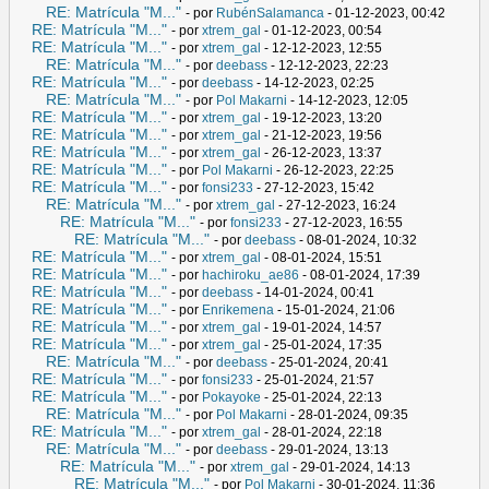
RE: Matrícula "M..."
- por
RubénSalamanca
- 01-12-2023, 00:42
RE: Matrícula "M..."
- por
xtrem_gal
- 01-12-2023, 00:54
RE: Matrícula "M..."
- por
xtrem_gal
- 12-12-2023, 12:55
RE: Matrícula "M..."
- por
deebass
- 12-12-2023, 22:23
RE: Matrícula "M..."
- por
deebass
- 14-12-2023, 02:25
RE: Matrícula "M..."
- por
Pol Makarni
- 14-12-2023, 12:05
RE: Matrícula "M..."
- por
xtrem_gal
- 19-12-2023, 13:20
RE: Matrícula "M..."
- por
xtrem_gal
- 21-12-2023, 19:56
RE: Matrícula "M..."
- por
xtrem_gal
- 26-12-2023, 13:37
RE: Matrícula "M..."
- por
Pol Makarni
- 26-12-2023, 22:25
RE: Matrícula "M..."
- por
fonsi233
- 27-12-2023, 15:42
RE: Matrícula "M..."
- por
xtrem_gal
- 27-12-2023, 16:24
RE: Matrícula "M..."
- por
fonsi233
- 27-12-2023, 16:55
RE: Matrícula "M..."
- por
deebass
- 08-01-2024, 10:32
RE: Matrícula "M..."
- por
xtrem_gal
- 08-01-2024, 15:51
RE: Matrícula "M..."
- por
hachiroku_ae86
- 08-01-2024, 17:39
RE: Matrícula "M..."
- por
deebass
- 14-01-2024, 00:41
RE: Matrícula "M..."
- por
Enrikemena
- 15-01-2024, 21:06
RE: Matrícula "M..."
- por
xtrem_gal
- 19-01-2024, 14:57
RE: Matrícula "M..."
- por
xtrem_gal
- 25-01-2024, 17:35
RE: Matrícula "M..."
- por
deebass
- 25-01-2024, 20:41
RE: Matrícula "M..."
- por
fonsi233
- 25-01-2024, 21:57
RE: Matrícula "M..."
- por
Pokayoke
- 25-01-2024, 22:13
RE: Matrícula "M..."
- por
Pol Makarni
- 28-01-2024, 09:35
RE: Matrícula "M..."
- por
xtrem_gal
- 28-01-2024, 22:18
RE: Matrícula "M..."
- por
deebass
- 29-01-2024, 13:13
RE: Matrícula "M..."
- por
xtrem_gal
- 29-01-2024, 14:13
RE: Matrícula "M..."
- por
Pol Makarni
- 30-01-2024, 11:36