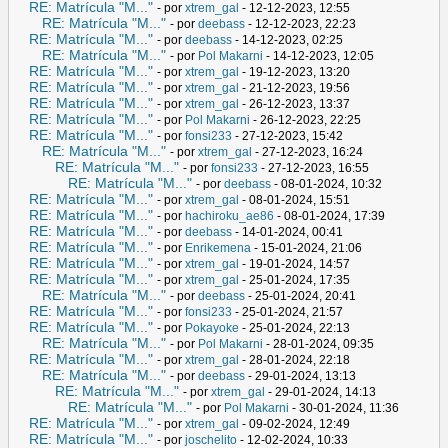
RE: Matrícula "M..."
- por
xtrem_gal
- 12-12-2023, 12:55
RE: Matrícula "M..."
- por
deebass
- 12-12-2023, 22:23
RE: Matrícula "M..."
- por
deebass
- 14-12-2023, 02:25
RE: Matrícula "M..."
- por
Pol Makarni
- 14-12-2023, 12:05
RE: Matrícula "M..."
- por
xtrem_gal
- 19-12-2023, 13:20
RE: Matrícula "M..."
- por
xtrem_gal
- 21-12-2023, 19:56
RE: Matrícula "M..."
- por
xtrem_gal
- 26-12-2023, 13:37
RE: Matrícula "M..."
- por
Pol Makarni
- 26-12-2023, 22:25
RE: Matrícula "M..."
- por
fonsi233
- 27-12-2023, 15:42
RE: Matrícula "M..."
- por
xtrem_gal
- 27-12-2023, 16:24
RE: Matrícula "M..."
- por
fonsi233
- 27-12-2023, 16:55
RE: Matrícula "M..."
- por
deebass
- 08-01-2024, 10:32
RE: Matrícula "M..."
- por
xtrem_gal
- 08-01-2024, 15:51
RE: Matrícula "M..."
- por
hachiroku_ae86
- 08-01-2024, 17:39
RE: Matrícula "M..."
- por
deebass
- 14-01-2024, 00:41
RE: Matrícula "M..."
- por
Enrikemena
- 15-01-2024, 21:06
RE: Matrícula "M..."
- por
xtrem_gal
- 19-01-2024, 14:57
RE: Matrícula "M..."
- por
xtrem_gal
- 25-01-2024, 17:35
RE: Matrícula "M..."
- por
deebass
- 25-01-2024, 20:41
RE: Matrícula "M..."
- por
fonsi233
- 25-01-2024, 21:57
RE: Matrícula "M..."
- por
Pokayoke
- 25-01-2024, 22:13
RE: Matrícula "M..."
- por
Pol Makarni
- 28-01-2024, 09:35
RE: Matrícula "M..."
- por
xtrem_gal
- 28-01-2024, 22:18
RE: Matrícula "M..."
- por
deebass
- 29-01-2024, 13:13
RE: Matrícula "M..."
- por
xtrem_gal
- 29-01-2024, 14:13
RE: Matrícula "M..."
- por
Pol Makarni
- 30-01-2024, 11:36
RE: Matrícula "M..."
- por
xtrem_gal
- 09-02-2024, 12:49
RE: Matrícula "M..."
- por
joschelito
- 12-02-2024, 10:33