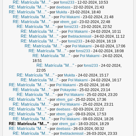
RE: Matrícula "M..."
- por
fonsi233
- 12-02-2024, 10:53
RE: Matrícula "M..."
- por
deebass
- 22-02-2024, 21:43
RE: Matrícula "M..."
- por
Mukita
- 23-02-2024, 18:40
RE: Matrícula "M..."
- por
Pol Makarni
- 23-02-2024, 21:48
RE: Matrícula "M..."
- por
xtrem_gal
- 23-02-2024, 22:48
RE: Matrícula "M..."
- por
fonsi233
- 23-02-2024, 22:52
RE: Matrícula "M..."
- por
Pol Makarni
- 24-02-2024, 10:11
RE: Matrícula "M..."
- por
theblackmissil
- 24-02-2024, 11:12
RE: Matrícula "M..."
- por
fonsi233
- 24-02-2024, 16:19
RE: Matrícula "M..."
- por
Pol Makarni
- 24-02-2024, 17:06
RE: Matrícula "M..."
- por
fonsi233
- 24-02-2024, 18:08
RE: Matrícula "M..."
- por
Pol Makarni
- 24-02-2024,
18:51
RE: Matrícula "M..."
- por
fonsi233
- 24-02-2024,
22:05
RE: Matrícula "M..."
- por
Mukita
- 24-02-2024, 15:17
RE: Matrícula "M..."
- por
Pol Makarni
- 24-02-2024, 16:17
RE: Matrícula "M..."
- por
Pol Makarni
- 25-02-2024, 16:40
RE: Matrícula "M..."
- por
Pokayoke
- 25-02-2024, 23:14
RE: Matrícula "M..."
- por
Pol Makarni
- 25-02-2024, 23:20
RE: Matrícula "M..."
- por
xtrem_gal
- 25-02-2024, 17:36
RE: Matrícula "M..."
- por
Pol Makarni
- 25-02-2024, 23:21
RE: Matrícula "M..."
- por
deebass
- 02-03-2024, 22:22
RE: Matrícula "M..."
- por
xtrem_gal
- 09-03-2024, 17:53
RE: Matrícula "M..."
- por
Pol Makarni
- 09-03-2024, 18:26
RE: Matrícula "M..."
- por
xtrem_gal
- 18-03-2024, 18:29
RE: Matrícula "M..."
- por
deebass
- 26-03-2024, 00:32
RE: Matrícula "M..."
- por
theblackmissil
- 26-03-2024, 23:33