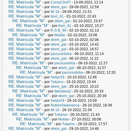
RE: Matrícula "M"
- por
CorsaClio97
- 13-09-2022, 12:14
RE: Matrícula "M"
- por
xtrem_gal
- 28-09-2022, 12:59
RE: Matrícula "M"
- por
Mi 16
- 28-09-2022, 21:51
RE: Matrícula "M"
- por
ibon_81
- 01-10-2022, 22:43
RE: Matrícula "M"
- por
xtrem_gal
- 01-10-2022, 23:47
RE: Matrícula "M"
- por
ibon_81
- 02-10-2022, 15:27
RE: Matrícula "M"
- por
R-S-B_96
- 02-10-2022, 01:13
RE: Matrícula "M"
- por
Mukita
- 02-10-2022, 10:06
RE: Matrícula "M"
- por
xtrem_gal
- 02-10-2022, 02:06
RE: Matrícula "M"
- por
xtrem_gal
- 03-10-2022, 14:42
RE: Matrícula "M"
- por
xtrem_gal
- 03-10-2022, 16:57
RE: Matrícula "M"
- por
pacocordoba
- 06-10-2022, 11:14
RE: Matrícula "M"
- por
xtrem_gal
- 06-10-2022, 11:22
RE: Matrícula "M"
- por
pacocordoba
- 06-10-2022, 11:27
RE: Matrícula "M"
- por
xtrem_gal
- 06-10-2022, 11:57
RE: Matrícula "M"
- por
pacocordoba
- 06-10-2022, 12:20
RE: Matrícula "M"
- por
5wiipr29
- 10-10-2022, 12:46
RE: Matrícula "M"
- por
Tukarvo
- 10-10-2022, 15:44
RE: Matrícula "M"
- por
xtrem_gal
- 25-10-2022, 10:22
RE: Matrícula "M"
- por
fabiotasa2
- 25-10-2022, 20:33
RE: Matrícula "M"
- por
xtrem_gal
- 25-10-2022, 20:39
RE: Matrícula "M"
- por
5wiipr29
- 26-10-2022, 15:09
RE: Matrícula "M"
- por
RubénSalamanca
- 26-10-2022, 18:38
RE: Matrícula "M"
- por
Mi 16
- 26-10-2022, 21:34
RE: Matrícula "M"
- por
Tukarvo
- 26-10-2022, 21:43
RE: Matrícula "M"
- por
Mukita
- 27-10-2022, 00:06
RE: Matrícula "M"
- por
Tukarvo
- 29-10-2022, 17:57
RE: Matrícula "M"
- por
xtrem_gal
- 29-10-2022, 14:48