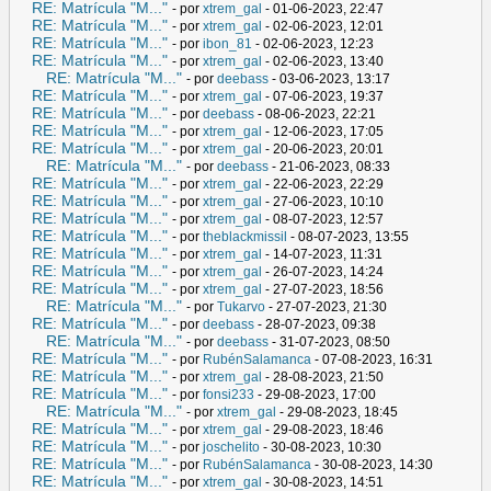
RE: Matrícula "M..."
- por
xtrem_gal
- 01-06-2023, 22:47
RE: Matrícula "M..."
- por
xtrem_gal
- 02-06-2023, 12:01
RE: Matrícula "M..."
- por
ibon_81
- 02-06-2023, 12:23
RE: Matrícula "M..."
- por
xtrem_gal
- 02-06-2023, 13:40
RE: Matrícula "M..."
- por
deebass
- 03-06-2023, 13:17
RE: Matrícula "M..."
- por
xtrem_gal
- 07-06-2023, 19:37
RE: Matrícula "M..."
- por
deebass
- 08-06-2023, 22:21
RE: Matrícula "M..."
- por
xtrem_gal
- 12-06-2023, 17:05
RE: Matrícula "M..."
- por
xtrem_gal
- 20-06-2023, 20:01
RE: Matrícula "M..."
- por
deebass
- 21-06-2023, 08:33
RE: Matrícula "M..."
- por
xtrem_gal
- 22-06-2023, 22:29
RE: Matrícula "M..."
- por
xtrem_gal
- 27-06-2023, 10:10
RE: Matrícula "M..."
- por
xtrem_gal
- 08-07-2023, 12:57
RE: Matrícula "M..."
- por
theblackmissil
- 08-07-2023, 13:55
RE: Matrícula "M..."
- por
xtrem_gal
- 14-07-2023, 11:31
RE: Matrícula "M..."
- por
xtrem_gal
- 26-07-2023, 14:24
RE: Matrícula "M..."
- por
xtrem_gal
- 27-07-2023, 18:56
RE: Matrícula "M..."
- por
Tukarvo
- 27-07-2023, 21:30
RE: Matrícula "M..."
- por
deebass
- 28-07-2023, 09:38
RE: Matrícula "M..."
- por
deebass
- 31-07-2023, 08:50
RE: Matrícula "M..."
- por
RubénSalamanca
- 07-08-2023, 16:31
RE: Matrícula "M..."
- por
xtrem_gal
- 28-08-2023, 21:50
RE: Matrícula "M..."
- por
fonsi233
- 29-08-2023, 17:00
RE: Matrícula "M..."
- por
xtrem_gal
- 29-08-2023, 18:45
RE: Matrícula "M..."
- por
xtrem_gal
- 29-08-2023, 18:46
RE: Matrícula "M..."
- por
joschelito
- 30-08-2023, 10:30
RE: Matrícula "M..."
- por
RubénSalamanca
- 30-08-2023, 14:30
RE: Matrícula "M..."
- por
xtrem_gal
- 30-08-2023, 14:51