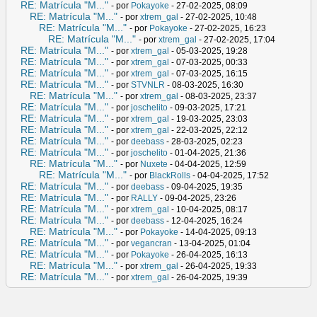
RE: Matrícula "M..."
- por
Pokayoke
- 27-02-2025, 08:09
RE: Matrícula "M..."
- por
xtrem_gal
- 27-02-2025, 10:48
RE: Matrícula "M..."
- por
Pokayoke
- 27-02-2025, 16:23
RE: Matrícula "M..."
- por
xtrem_gal
- 27-02-2025, 17:04
RE: Matrícula "M..."
- por
xtrem_gal
- 05-03-2025, 19:28
RE: Matrícula "M..."
- por
xtrem_gal
- 07-03-2025, 00:33
RE: Matrícula "M..."
- por
xtrem_gal
- 07-03-2025, 16:15
RE: Matrícula "M..."
- por
STVNLR
- 08-03-2025, 16:30
RE: Matrícula "M..."
- por
xtrem_gal
- 08-03-2025, 23:37
RE: Matrícula "M..."
- por
joschelito
- 09-03-2025, 17:21
RE: Matrícula "M..."
- por
xtrem_gal
- 19-03-2025, 23:03
RE: Matrícula "M..."
- por
xtrem_gal
- 22-03-2025, 22:12
RE: Matrícula "M..."
- por
deebass
- 28-03-2025, 02:23
RE: Matrícula "M..."
- por
joschelito
- 01-04-2025, 21:36
RE: Matrícula "M..."
- por
Nuxete
- 04-04-2025, 12:59
RE: Matrícula "M..."
- por
BlackRolls
- 04-04-2025, 17:52
RE: Matrícula "M..."
- por
deebass
- 09-04-2025, 19:35
RE: Matrícula "M..."
- por
RALLY
- 09-04-2025, 23:26
RE: Matrícula "M..."
- por
xtrem_gal
- 10-04-2025, 08:17
RE: Matrícula "M..."
- por
deebass
- 12-04-2025, 16:24
RE: Matrícula "M..."
- por
Pokayoke
- 14-04-2025, 09:13
RE: Matrícula "M..."
- por
vegancran
- 13-04-2025, 01:04
RE: Matrícula "M..."
- por
Pokayoke
- 26-04-2025, 16:13
RE: Matrícula "M..."
- por
xtrem_gal
- 26-04-2025, 19:33
RE: Matrícula "M..."
- por
xtrem_gal
- 26-04-2025, 19:39