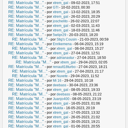
RE: Matrícula "M..."
- por
xtrem_gal
- 09-02-2023, 17:51
RE: Matrícula "M..."
- por
GTI
- 10-02-2023, 00:30
RE: Matrícula "M..."
- por
xtrem_gal
- 13-02-2023, 18:35
RE: Matrícula "M..."
- por
xtrem_gal
- 26-02-2023, 20:29
RE: Matrícula "M..."
- por
joschelito
- 26-02-2023, 22:07
RE: Matrícula "M..."
- por
xtrem_gal
- 02-03-2023, 11:43
RE: Matrícula "M..."
- por
xtrem_gal
- 18-03-2023, 11:46
RE: Matrícula "M..."
- por
5wiipr29
- 20-03-2023, 18:20
RE: Matrícula "M..."
- por
Stig's Cousin
- 21-03-2023, 00:59
RE: Matrícula "M..."
- por
Enrikemena
- 06-04-2023, 15:19
RE: Matrícula "M..."
- por
xtrem_gal
- 06-04-2023, 15:27
RE: Matrícula "M..."
- por
xtrem_gal
- 27-04-2023, 12:51
RE: Matrícula "M..."
- por
adrianastur
- 27-04-2023, 18:50
RE: Matrícula "M..."
- por
xtrem_gal
- 29-04-2023, 02:05
RE: Matrícula "M..."
- por
renault18turbo
- 27-04-2023, 18:21
RE: Matrícula "M..."
- por
xtrem_gal
- 27-04-2023, 21:17
RE: Matrícula "M..."
- por
Nuxete
- 29-04-2023, 11:52
RE: Matrícula "M..."
- por
Mi 16
- 29-04-2023, 10:18
RE: Matrícula "M..."
- por
deebass
- 30-04-2023, 23:36
RE: Matrícula "M..."
- por
xtrem_gal
- 08-05-2023, 19:33
RE: Matrícula "M..."
- por
deebass
- 08-05-2023, 21:22
RE: Matrícula "M..."
- por
Juanjo400
- 08-05-2023, 23:19
RE: Matrícula "M..."
- por
xtrem_gal
- 16-05-2023, 01:06
RE: Matrícula "M..."
- por
Mukita
- 16-05-2023, 20:19
RE: Matrícula "M..."
- por
xtrem_gal
- 17-05-2023, 13:32
RE: Matrícula "M..."
- por
xtrem_gal
- 26-05-2023, 21:02
RE: Matrícula "M..."
- por
xtrem_gal
- 30-05-2023, 19:21
RE: Matrícula "M..."
- por
xtrem_gal
- 01-06-2023, 20:55