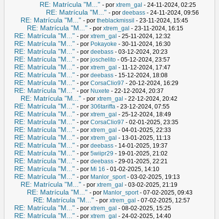
RE: Matrícula "M..."
- por
xtrem_gal
- 24-11-2024, 02:25
RE: Matrícula "M..."
- por
deebass
- 24-11-2024, 09:56
RE: Matrícula "M..."
- por
theblackmissil
- 23-11-2024, 15:45
RE: Matrícula "M..."
- por
xtrem_gal
- 23-11-2024, 16:15
RE: Matrícula "M..."
- por
xtrem_gal
- 25-11-2024, 12:32
RE: Matrícula "M..."
- por
Pokayoke
- 30-11-2024, 16:30
RE: Matrícula "M..."
- por
deebass
- 03-12-2024, 20:23
RE: Matrícula "M..."
- por
joschelito
- 05-12-2024, 23:57
RE: Matrícula "M..."
- por
xtrem_gal
- 11-12-2024, 17:47
RE: Matrícula "M..."
- por
deebass
- 15-12-2024, 18:08
RE: Matrícula "M..."
- por
CorsaClio97
- 20-12-2024, 16:29
RE: Matrícula "M..."
- por
Nuxete
- 22-12-2024, 20:37
RE: Matrícula "M..."
- por
xtrem_gal
- 22-12-2024, 20:42
RE: Matrícula "M..."
- por
306tariffa
- 23-12-2024, 07:55
RE: Matrícula "M..."
- por
xtrem_gal
- 25-12-2024, 18:49
RE: Matrícula "M..."
- por
CorsaClio97
- 02-01-2025, 23:35
RE: Matrícula "M..."
- por
xtrem_gal
- 04-01-2025, 22:33
RE: Matrícula "M..."
- por
xtrem_gal
- 13-01-2025, 11:13
RE: Matrícula "M..."
- por
deebass
- 14-01-2025, 19:37
RE: Matrícula "M..."
- por
5wiipr29
- 19-01-2025, 21:02
RE: Matrícula "M..."
- por
deebass
- 29-01-2025, 22:21
RE: Matrícula "M..."
- por
Mi 16
- 01-02-2025, 14:10
RE: Matrícula "M..."
- por
Manlor_sport
- 03-02-2025, 19:13
RE: Matrícula "M..."
- por
xtrem_gal
- 03-02-2025, 21:19
RE: Matrícula "M..."
- por
Manlor_sport
- 07-02-2025, 09:43
RE: Matrícula "M..."
- por
xtrem_gal
- 07-02-2025, 12:57
RE: Matrícula "M..."
- por
xtrem_gal
- 08-02-2025, 15:25
RE: Matrícula "M..."
- por
xtrem_gal
- 24-02-2025, 14:40