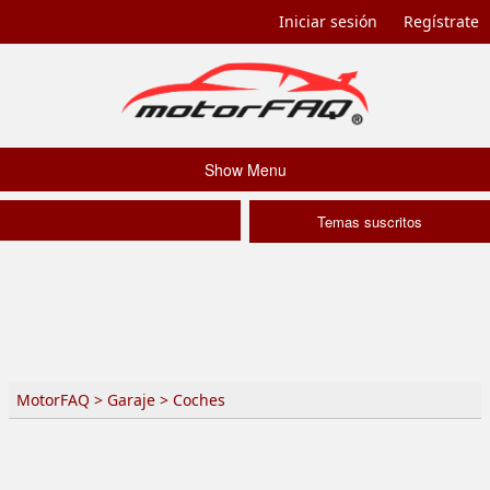
Iniciar sesión
Regístrate
Show Menu
Temas suscritos
MotorFAQ
>
Garaje
>
Coches