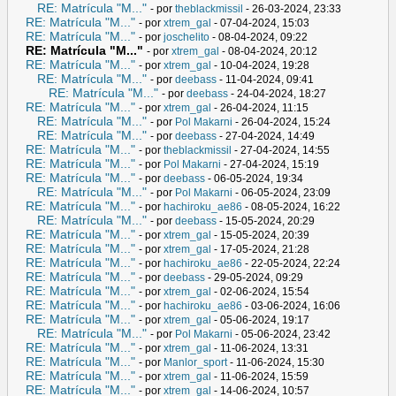
RE: Matrícula "M..."
- por
theblackmissil
- 26-03-2024, 23:33
RE: Matrícula "M..."
- por
xtrem_gal
- 07-04-2024, 15:03
RE: Matrícula "M..."
- por
joschelito
- 08-04-2024, 09:22
RE: Matrícula "M..."
- por
xtrem_gal
- 08-04-2024, 20:12
RE: Matrícula "M..."
- por
xtrem_gal
- 10-04-2024, 19:28
RE: Matrícula "M..."
- por
deebass
- 11-04-2024, 09:41
RE: Matrícula "M..."
- por
deebass
- 24-04-2024, 18:27
RE: Matrícula "M..."
- por
xtrem_gal
- 26-04-2024, 11:15
RE: Matrícula "M..."
- por
Pol Makarni
- 26-04-2024, 15:24
RE: Matrícula "M..."
- por
deebass
- 27-04-2024, 14:49
RE: Matrícula "M..."
- por
theblackmissil
- 27-04-2024, 14:55
RE: Matrícula "M..."
- por
Pol Makarni
- 27-04-2024, 15:19
RE: Matrícula "M..."
- por
deebass
- 06-05-2024, 19:34
RE: Matrícula "M..."
- por
Pol Makarni
- 06-05-2024, 23:09
RE: Matrícula "M..."
- por
hachiroku_ae86
- 08-05-2024, 16:22
RE: Matrícula "M..."
- por
deebass
- 15-05-2024, 20:29
RE: Matrícula "M..."
- por
xtrem_gal
- 15-05-2024, 20:39
RE: Matrícula "M..."
- por
xtrem_gal
- 17-05-2024, 21:28
RE: Matrícula "M..."
- por
hachiroku_ae86
- 22-05-2024, 22:24
RE: Matrícula "M..."
- por
deebass
- 29-05-2024, 09:29
RE: Matrícula "M..."
- por
xtrem_gal
- 02-06-2024, 15:54
RE: Matrícula "M..."
- por
hachiroku_ae86
- 03-06-2024, 16:06
RE: Matrícula "M..."
- por
xtrem_gal
- 05-06-2024, 19:17
RE: Matrícula "M..."
- por
Pol Makarni
- 05-06-2024, 23:42
RE: Matrícula "M..."
- por
xtrem_gal
- 11-06-2024, 13:31
RE: Matrícula "M..."
- por
Manlor_sport
- 11-06-2024, 15:30
RE: Matrícula "M..."
- por
xtrem_gal
- 11-06-2024, 15:59
RE: Matrícula "M..."
- por
xtrem_gal
- 14-06-2024, 10:57