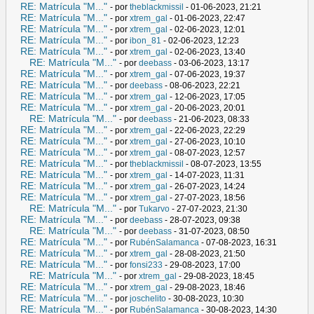
RE: Matrícula "M..."
- por
theblackmissil
- 01-06-2023, 21:21
RE: Matrícula "M..."
- por
xtrem_gal
- 01-06-2023, 22:47
RE: Matrícula "M..."
- por
xtrem_gal
- 02-06-2023, 12:01
RE: Matrícula "M..."
- por
ibon_81
- 02-06-2023, 12:23
RE: Matrícula "M..."
- por
xtrem_gal
- 02-06-2023, 13:40
RE: Matrícula "M..."
- por
deebass
- 03-06-2023, 13:17
RE: Matrícula "M..."
- por
xtrem_gal
- 07-06-2023, 19:37
RE: Matrícula "M..."
- por
deebass
- 08-06-2023, 22:21
RE: Matrícula "M..."
- por
xtrem_gal
- 12-06-2023, 17:05
RE: Matrícula "M..."
- por
xtrem_gal
- 20-06-2023, 20:01
RE: Matrícula "M..."
- por
deebass
- 21-06-2023, 08:33
RE: Matrícula "M..."
- por
xtrem_gal
- 22-06-2023, 22:29
RE: Matrícula "M..."
- por
xtrem_gal
- 27-06-2023, 10:10
RE: Matrícula "M..."
- por
xtrem_gal
- 08-07-2023, 12:57
RE: Matrícula "M..."
- por
theblackmissil
- 08-07-2023, 13:55
RE: Matrícula "M..."
- por
xtrem_gal
- 14-07-2023, 11:31
RE: Matrícula "M..."
- por
xtrem_gal
- 26-07-2023, 14:24
RE: Matrícula "M..."
- por
xtrem_gal
- 27-07-2023, 18:56
RE: Matrícula "M..."
- por
Tukarvo
- 27-07-2023, 21:30
RE: Matrícula "M..."
- por
deebass
- 28-07-2023, 09:38
RE: Matrícula "M..."
- por
deebass
- 31-07-2023, 08:50
RE: Matrícula "M..."
- por
RubénSalamanca
- 07-08-2023, 16:31
RE: Matrícula "M..."
- por
xtrem_gal
- 28-08-2023, 21:50
RE: Matrícula "M..."
- por
fonsi233
- 29-08-2023, 17:00
RE: Matrícula "M..."
- por
xtrem_gal
- 29-08-2023, 18:45
RE: Matrícula "M..."
- por
xtrem_gal
- 29-08-2023, 18:46
RE: Matrícula "M..."
- por
joschelito
- 30-08-2023, 10:30
RE: Matrícula "M..."
- por
RubénSalamanca
- 30-08-2023, 14:30