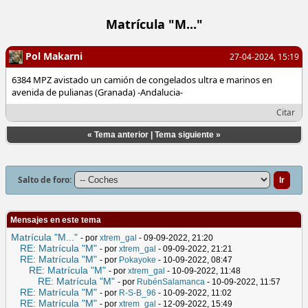
Matrícula "M..."
Pol Makarni
27-04-2024, 15:19
6384 MPZ avistado un camión de congelados ultra e marinos en
avenida de pulianas (Granada) -Andalucia-
Citar
«
Tema anterior
|
Tema siguiente
»
Salto de foro:
Mensajes en este tema
Matrícula "M..."
- por
xtrem_gal
- 09-09-2022, 21:20
RE: Matrícula "M"
- por
xtrem_gal
- 09-09-2022, 21:21
RE: Matrícula "M"
- por
Pokayoke
- 10-09-2022, 08:47
RE: Matrícula "M"
- por
xtrem_gal
- 10-09-2022, 11:48
RE: Matrícula "M"
- por
RubénSalamanca
- 10-09-2022, 11:57
RE: Matrícula "M"
- por
R-S-B_96
- 10-09-2022, 11:02
RE: Matrícula "M"
- por
xtrem_gal
- 12-09-2022, 15:49