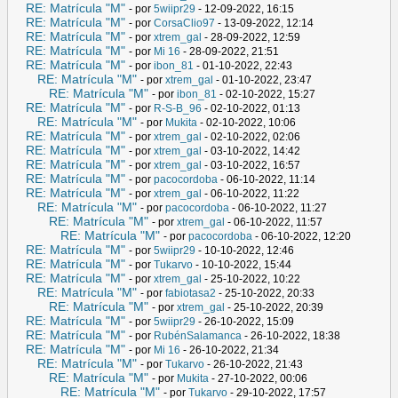
RE: Matrícula "M"
- por
5wiipr29
- 12-09-2022, 16:15
RE: Matrícula "M"
- por
CorsaClio97
- 13-09-2022, 12:14
RE: Matrícula "M"
- por
xtrem_gal
- 28-09-2022, 12:59
RE: Matrícula "M"
- por
Mi 16
- 28-09-2022, 21:51
RE: Matrícula "M"
- por
ibon_81
- 01-10-2022, 22:43
RE: Matrícula "M"
- por
xtrem_gal
- 01-10-2022, 23:47
RE: Matrícula "M"
- por
ibon_81
- 02-10-2022, 15:27
RE: Matrícula "M"
- por
R-S-B_96
- 02-10-2022, 01:13
RE: Matrícula "M"
- por
Mukita
- 02-10-2022, 10:06
RE: Matrícula "M"
- por
xtrem_gal
- 02-10-2022, 02:06
RE: Matrícula "M"
- por
xtrem_gal
- 03-10-2022, 14:42
RE: Matrícula "M"
- por
xtrem_gal
- 03-10-2022, 16:57
RE: Matrícula "M"
- por
pacocordoba
- 06-10-2022, 11:14
RE: Matrícula "M"
- por
xtrem_gal
- 06-10-2022, 11:22
RE: Matrícula "M"
- por
pacocordoba
- 06-10-2022, 11:27
RE: Matrícula "M"
- por
xtrem_gal
- 06-10-2022, 11:57
RE: Matrícula "M"
- por
pacocordoba
- 06-10-2022, 12:20
RE: Matrícula "M"
- por
5wiipr29
- 10-10-2022, 12:46
RE: Matrícula "M"
- por
Tukarvo
- 10-10-2022, 15:44
RE: Matrícula "M"
- por
xtrem_gal
- 25-10-2022, 10:22
RE: Matrícula "M"
- por
fabiotasa2
- 25-10-2022, 20:33
RE: Matrícula "M"
- por
xtrem_gal
- 25-10-2022, 20:39
RE: Matrícula "M"
- por
5wiipr29
- 26-10-2022, 15:09
RE: Matrícula "M"
- por
RubénSalamanca
- 26-10-2022, 18:38
RE: Matrícula "M"
- por
Mi 16
- 26-10-2022, 21:34
RE: Matrícula "M"
- por
Tukarvo
- 26-10-2022, 21:43
RE: Matrícula "M"
- por
Mukita
- 27-10-2022, 00:06
RE: Matrícula "M"
- por
Tukarvo
- 29-10-2022, 17:57