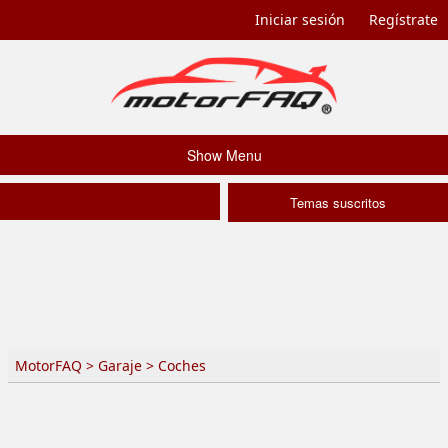
Iniciar sesión
Regístrate
Show Menu
Temas suscritos
MotorFAQ
>
Garaje
>
Coches