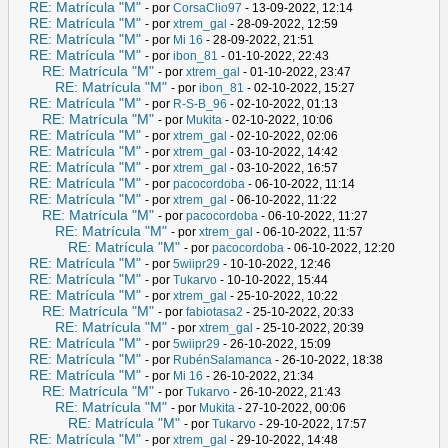
RE: Matrícula "M"
- por
CorsaClio97
- 13-09-2022, 12:14
RE: Matrícula "M"
- por
xtrem_gal
- 28-09-2022, 12:59
RE: Matrícula "M"
- por
Mi 16
- 28-09-2022, 21:51
RE: Matrícula "M"
- por
ibon_81
- 01-10-2022, 22:43
RE: Matrícula "M"
- por
xtrem_gal
- 01-10-2022, 23:47
RE: Matrícula "M"
- por
ibon_81
- 02-10-2022, 15:27
RE: Matrícula "M"
- por
R-S-B_96
- 02-10-2022, 01:13
RE: Matrícula "M"
- por
Mukita
- 02-10-2022, 10:06
RE: Matrícula "M"
- por
xtrem_gal
- 02-10-2022, 02:06
RE: Matrícula "M"
- por
xtrem_gal
- 03-10-2022, 14:42
RE: Matrícula "M"
- por
xtrem_gal
- 03-10-2022, 16:57
RE: Matrícula "M"
- por
pacocordoba
- 06-10-2022, 11:14
RE: Matrícula "M"
- por
xtrem_gal
- 06-10-2022, 11:22
RE: Matrícula "M"
- por
pacocordoba
- 06-10-2022, 11:27
RE: Matrícula "M"
- por
xtrem_gal
- 06-10-2022, 11:57
RE: Matrícula "M"
- por
pacocordoba
- 06-10-2022, 12:20
RE: Matrícula "M"
- por
5wiipr29
- 10-10-2022, 12:46
RE: Matrícula "M"
- por
Tukarvo
- 10-10-2022, 15:44
RE: Matrícula "M"
- por
xtrem_gal
- 25-10-2022, 10:22
RE: Matrícula "M"
- por
fabiotasa2
- 25-10-2022, 20:33
RE: Matrícula "M"
- por
xtrem_gal
- 25-10-2022, 20:39
RE: Matrícula "M"
- por
5wiipr29
- 26-10-2022, 15:09
RE: Matrícula "M"
- por
RubénSalamanca
- 26-10-2022, 18:38
RE: Matrícula "M"
- por
Mi 16
- 26-10-2022, 21:34
RE: Matrícula "M"
- por
Tukarvo
- 26-10-2022, 21:43
RE: Matrícula "M"
- por
Mukita
- 27-10-2022, 00:06
RE: Matrícula "M"
- por
Tukarvo
- 29-10-2022, 17:57
RE: Matrícula "M"
- por
xtrem_gal
- 29-10-2022, 14:48