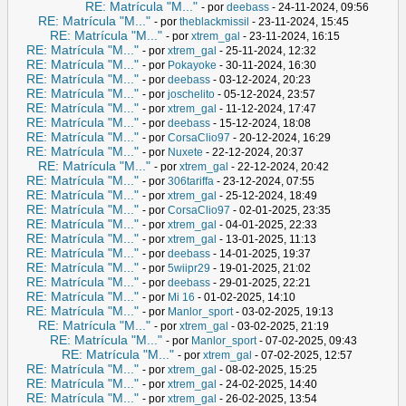
RE: Matrícula "M..."
- por
deebass
- 24-11-2024, 09:56
RE: Matrícula "M..."
- por
theblackmissil
- 23-11-2024, 15:45
RE: Matrícula "M..."
- por
xtrem_gal
- 23-11-2024, 16:15
RE: Matrícula "M..."
- por
xtrem_gal
- 25-11-2024, 12:32
RE: Matrícula "M..."
- por
Pokayoke
- 30-11-2024, 16:30
RE: Matrícula "M..."
- por
deebass
- 03-12-2024, 20:23
RE: Matrícula "M..."
- por
joschelito
- 05-12-2024, 23:57
RE: Matrícula "M..."
- por
xtrem_gal
- 11-12-2024, 17:47
RE: Matrícula "M..."
- por
deebass
- 15-12-2024, 18:08
RE: Matrícula "M..."
- por
CorsaClio97
- 20-12-2024, 16:29
RE: Matrícula "M..."
- por
Nuxete
- 22-12-2024, 20:37
RE: Matrícula "M..."
- por
xtrem_gal
- 22-12-2024, 20:42
RE: Matrícula "M..."
- por
306tariffa
- 23-12-2024, 07:55
RE: Matrícula "M..."
- por
xtrem_gal
- 25-12-2024, 18:49
RE: Matrícula "M..."
- por
CorsaClio97
- 02-01-2025, 23:35
RE: Matrícula "M..."
- por
xtrem_gal
- 04-01-2025, 22:33
RE: Matrícula "M..."
- por
xtrem_gal
- 13-01-2025, 11:13
RE: Matrícula "M..."
- por
deebass
- 14-01-2025, 19:37
RE: Matrícula "M..."
- por
5wiipr29
- 19-01-2025, 21:02
RE: Matrícula "M..."
- por
deebass
- 29-01-2025, 22:21
RE: Matrícula "M..."
- por
Mi 16
- 01-02-2025, 14:10
RE: Matrícula "M..."
- por
Manlor_sport
- 03-02-2025, 19:13
RE: Matrícula "M..."
- por
xtrem_gal
- 03-02-2025, 21:19
RE: Matrícula "M..."
- por
Manlor_sport
- 07-02-2025, 09:43
RE: Matrícula "M..."
- por
xtrem_gal
- 07-02-2025, 12:57
RE: Matrícula "M..."
- por
xtrem_gal
- 08-02-2025, 15:25
RE: Matrícula "M..."
- por
xtrem_gal
- 24-02-2025, 14:40
RE: Matrícula "M..."
- por
xtrem_gal
- 26-02-2025, 13:54