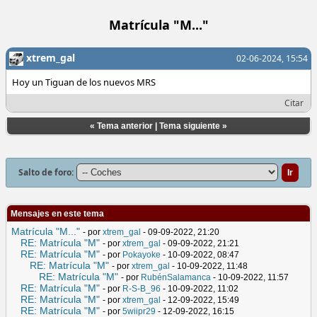
Matrícula "M..."
xtrem_gal
02-06-2024, 15:54
Hoy un Tiguan de los nuevos MRS
Citar
«
Tema anterior
|
Tema siguiente
»
Salto de foro:
Mensajes en este tema
Matrícula "M..."
- por
xtrem_gal
- 09-09-2022, 21:20
RE: Matrícula "M"
- por
xtrem_gal
- 09-09-2022, 21:21
RE: Matrícula "M"
- por
Pokayoke
- 10-09-2022, 08:47
RE: Matrícula "M"
- por
xtrem_gal
- 10-09-2022, 11:48
RE: Matrícula "M"
- por
RubénSalamanca
- 10-09-2022, 11:57
RE: Matrícula "M"
- por
R-S-B_96
- 10-09-2022, 11:02
RE: Matrícula "M"
- por
xtrem_gal
- 12-09-2022, 15:49
RE: Matrícula "M"
- por
5wiipr29
- 12-09-2022, 16:15