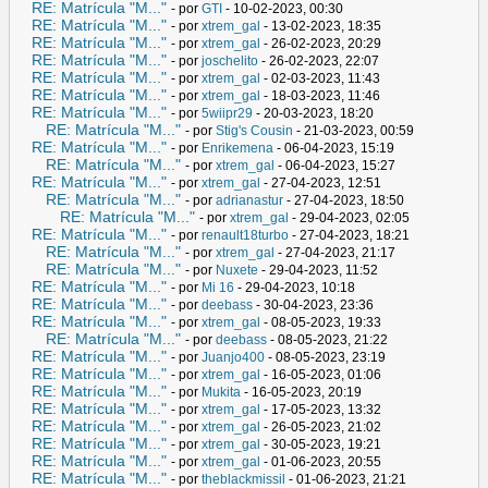
RE: Matrícula "M..."
- por
GTI
- 10-02-2023, 00:30
RE: Matrícula "M..."
- por
xtrem_gal
- 13-02-2023, 18:35
RE: Matrícula "M..."
- por
xtrem_gal
- 26-02-2023, 20:29
RE: Matrícula "M..."
- por
joschelito
- 26-02-2023, 22:07
RE: Matrícula "M..."
- por
xtrem_gal
- 02-03-2023, 11:43
RE: Matrícula "M..."
- por
xtrem_gal
- 18-03-2023, 11:46
RE: Matrícula "M..."
- por
5wiipr29
- 20-03-2023, 18:20
RE: Matrícula "M..."
- por
Stig's Cousin
- 21-03-2023, 00:59
RE: Matrícula "M..."
- por
Enrikemena
- 06-04-2023, 15:19
RE: Matrícula "M..."
- por
xtrem_gal
- 06-04-2023, 15:27
RE: Matrícula "M..."
- por
xtrem_gal
- 27-04-2023, 12:51
RE: Matrícula "M..."
- por
adrianastur
- 27-04-2023, 18:50
RE: Matrícula "M..."
- por
xtrem_gal
- 29-04-2023, 02:05
RE: Matrícula "M..."
- por
renault18turbo
- 27-04-2023, 18:21
RE: Matrícula "M..."
- por
xtrem_gal
- 27-04-2023, 21:17
RE: Matrícula "M..."
- por
Nuxete
- 29-04-2023, 11:52
RE: Matrícula "M..."
- por
Mi 16
- 29-04-2023, 10:18
RE: Matrícula "M..."
- por
deebass
- 30-04-2023, 23:36
RE: Matrícula "M..."
- por
xtrem_gal
- 08-05-2023, 19:33
RE: Matrícula "M..."
- por
deebass
- 08-05-2023, 21:22
RE: Matrícula "M..."
- por
Juanjo400
- 08-05-2023, 23:19
RE: Matrícula "M..."
- por
xtrem_gal
- 16-05-2023, 01:06
RE: Matrícula "M..."
- por
Mukita
- 16-05-2023, 20:19
RE: Matrícula "M..."
- por
xtrem_gal
- 17-05-2023, 13:32
RE: Matrícula "M..."
- por
xtrem_gal
- 26-05-2023, 21:02
RE: Matrícula "M..."
- por
xtrem_gal
- 30-05-2023, 19:21
RE: Matrícula "M..."
- por
xtrem_gal
- 01-06-2023, 20:55
RE: Matrícula "M..."
- por
theblackmissil
- 01-06-2023, 21:21