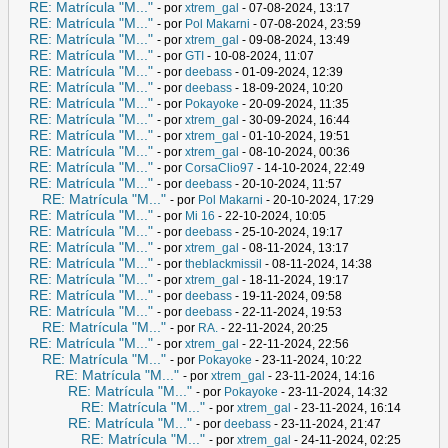
RE: Matrícula "M..."
- por
xtrem_gal
- 07-08-2024, 13:17
RE: Matrícula "M..."
- por
Pol Makarni
- 07-08-2024, 23:59
RE: Matrícula "M..."
- por
xtrem_gal
- 09-08-2024, 13:49
RE: Matrícula "M..."
- por
GTI
- 10-08-2024, 11:07
RE: Matrícula "M..."
- por
deebass
- 01-09-2024, 12:39
RE: Matrícula "M..."
- por
deebass
- 18-09-2024, 10:20
RE: Matrícula "M..."
- por
Pokayoke
- 20-09-2024, 11:35
RE: Matrícula "M..."
- por
xtrem_gal
- 30-09-2024, 16:44
RE: Matrícula "M..."
- por
xtrem_gal
- 01-10-2024, 19:51
RE: Matrícula "M..."
- por
xtrem_gal
- 08-10-2024, 00:36
RE: Matrícula "M..."
- por
CorsaClio97
- 14-10-2024, 22:49
RE: Matrícula "M..."
- por
deebass
- 20-10-2024, 11:57
RE: Matrícula "M..."
- por
Pol Makarni
- 20-10-2024, 17:29
RE: Matrícula "M..."
- por
Mi 16
- 22-10-2024, 10:05
RE: Matrícula "M..."
- por
deebass
- 25-10-2024, 19:17
RE: Matrícula "M..."
- por
xtrem_gal
- 08-11-2024, 13:17
RE: Matrícula "M..."
- por
theblackmissil
- 08-11-2024, 14:38
RE: Matrícula "M..."
- por
xtrem_gal
- 18-11-2024, 19:17
RE: Matrícula "M..."
- por
deebass
- 19-11-2024, 09:58
RE: Matrícula "M..."
- por
deebass
- 22-11-2024, 19:53
RE: Matrícula "M..."
- por
RA.
- 22-11-2024, 20:25
RE: Matrícula "M..."
- por
xtrem_gal
- 22-11-2024, 22:56
RE: Matrícula "M..."
- por
Pokayoke
- 23-11-2024, 10:22
RE: Matrícula "M..."
- por
xtrem_gal
- 23-11-2024, 14:16
RE: Matrícula "M..."
- por
Pokayoke
- 23-11-2024, 14:32
RE: Matrícula "M..."
- por
xtrem_gal
- 23-11-2024, 16:14
RE: Matrícula "M..."
- por
deebass
- 23-11-2024, 21:47
RE: Matrícula "M..."
- por
xtrem_gal
- 24-11-2024, 02:25