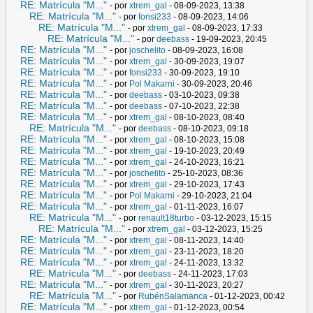
RE: Matrícula "M..."
- por
xtrem_gal
- 08-09-2023, 13:38
RE: Matrícula "M..."
- por
fonsi233
- 08-09-2023, 14:06
RE: Matrícula "M..."
- por
xtrem_gal
- 08-09-2023, 17:33
RE: Matrícula "M..."
- por
deebass
- 19-09-2023, 20:45
RE: Matrícula "M..."
- por
joschelito
- 08-09-2023, 16:08
RE: Matrícula "M..."
- por
xtrem_gal
- 30-09-2023, 19:07
RE: Matrícula "M..."
- por
fonsi233
- 30-09-2023, 19:10
RE: Matrícula "M..."
- por
Pol Makarni
- 30-09-2023, 20:46
RE: Matrícula "M..."
- por
deebass
- 03-10-2023, 09:38
RE: Matrícula "M..."
- por
deebass
- 07-10-2023, 22:38
RE: Matrícula "M..."
- por
xtrem_gal
- 08-10-2023, 08:40
RE: Matrícula "M..."
- por
deebass
- 08-10-2023, 09:18
RE: Matrícula "M..."
- por
xtrem_gal
- 08-10-2023, 15:08
RE: Matrícula "M..."
- por
xtrem_gal
- 19-10-2023, 20:49
RE: Matrícula "M..."
- por
xtrem_gal
- 24-10-2023, 16:21
RE: Matrícula "M..."
- por
joschelito
- 25-10-2023, 08:36
RE: Matrícula "M..."
- por
xtrem_gal
- 29-10-2023, 17:43
RE: Matrícula "M..."
- por
Pol Makarni
- 29-10-2023, 21:04
RE: Matrícula "M..."
- por
xtrem_gal
- 01-11-2023, 16:07
RE: Matrícula "M..."
- por
renault18turbo
- 03-12-2023, 15:15
RE: Matrícula "M..."
- por
xtrem_gal
- 03-12-2023, 15:25
RE: Matrícula "M..."
- por
xtrem_gal
- 08-11-2023, 14:40
RE: Matrícula "M..."
- por
xtrem_gal
- 23-11-2023, 18:20
RE: Matrícula "M..."
- por
xtrem_gal
- 24-11-2023, 13:32
RE: Matrícula "M..."
- por
deebass
- 24-11-2023, 17:03
RE: Matrícula "M..."
- por
xtrem_gal
- 30-11-2023, 20:27
RE: Matrícula "M..."
- por
RubénSalamanca
- 01-12-2023, 00:42
RE: Matrícula "M..."
- por
xtrem_gal
- 01-12-2023, 00:54