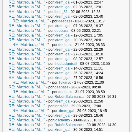
RE: Matrícula "M..."
- por
xtrem_gal
- 01-06-2023, 22:47
RE: Matrícula "M..."
- por
xtrem_gal
- 02-06-2023, 12:01
RE: Matrícula "M..."
- por
ibon_81
- 02-06-2023, 12:23
RE: Matrícula "M..."
- por
xtrem_gal
- 02-06-2023, 13:40
RE: Matrícula "M..."
- por
deebass
- 03-06-2023, 13:17
RE: Matrícula "M..."
- por
xtrem_gal
- 07-06-2023, 19:37
RE: Matrícula "M..."
- por
deebass
- 08-06-2023, 22:21
RE: Matrícula "M..."
- por
xtrem_gal
- 12-06-2023, 17:05
RE: Matrícula "M..."
- por
xtrem_gal
- 20-06-2023, 20:01
RE: Matrícula "M..."
- por
deebass
- 21-06-2023, 08:33
RE: Matrícula "M..."
- por
xtrem_gal
- 22-06-2023, 22:29
RE: Matrícula "M..."
- por
xtrem_gal
- 27-06-2023, 10:10
RE: Matrícula "M..."
- por
xtrem_gal
- 08-07-2023, 12:57
RE: Matrícula "M..."
- por
theblackmissil
- 08-07-2023, 13:55
RE: Matrícula "M..."
- por
xtrem_gal
- 14-07-2023, 11:31
RE: Matrícula "M..."
- por
xtrem_gal
- 26-07-2023, 14:24
RE: Matrícula "M..."
- por
xtrem_gal
- 27-07-2023, 18:56
RE: Matrícula "M..."
- por
Tukarvo
- 27-07-2023, 21:30
RE: Matrícula "M..."
- por
deebass
- 28-07-2023, 09:38
RE: Matrícula "M..."
- por
deebass
- 31-07-2023, 08:50
RE: Matrícula "M..."
- por
RubénSalamanca
- 07-08-2023, 16:31
RE: Matrícula "M..."
- por
xtrem_gal
- 28-08-2023, 21:50
RE: Matrícula "M..."
- por
fonsi233
- 29-08-2023, 17:00
RE: Matrícula "M..."
- por
xtrem_gal
- 29-08-2023, 18:45
RE: Matrícula "M..."
- por
xtrem_gal
- 29-08-2023, 18:46
RE: Matrícula "M..."
- por
joschelito
- 30-08-2023, 10:30
RE: Matrícula "M..."
- por
RubénSalamanca
- 30-08-2023, 14:30
RE: Matrícula "M..."
- por
xtrem_gal
- 30-08-2023, 14:51