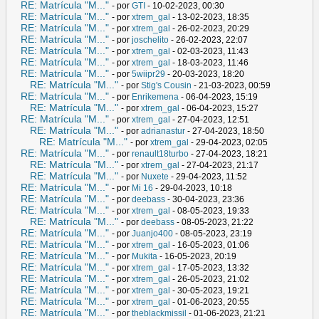
RE: Matrícula "M..."
- por
GTI
- 10-02-2023, 00:30
RE: Matrícula "M..."
- por
xtrem_gal
- 13-02-2023, 18:35
RE: Matrícula "M..."
- por
xtrem_gal
- 26-02-2023, 20:29
RE: Matrícula "M..."
- por
joschelito
- 26-02-2023, 22:07
RE: Matrícula "M..."
- por
xtrem_gal
- 02-03-2023, 11:43
RE: Matrícula "M..."
- por
xtrem_gal
- 18-03-2023, 11:46
RE: Matrícula "M..."
- por
5wiipr29
- 20-03-2023, 18:20
RE: Matrícula "M..."
- por
Stig's Cousin
- 21-03-2023, 00:59
RE: Matrícula "M..."
- por
Enrikemena
- 06-04-2023, 15:19
RE: Matrícula "M..."
- por
xtrem_gal
- 06-04-2023, 15:27
RE: Matrícula "M..."
- por
xtrem_gal
- 27-04-2023, 12:51
RE: Matrícula "M..."
- por
adrianastur
- 27-04-2023, 18:50
RE: Matrícula "M..."
- por
xtrem_gal
- 29-04-2023, 02:05
RE: Matrícula "M..."
- por
renault18turbo
- 27-04-2023, 18:21
RE: Matrícula "M..."
- por
xtrem_gal
- 27-04-2023, 21:17
RE: Matrícula "M..."
- por
Nuxete
- 29-04-2023, 11:52
RE: Matrícula "M..."
- por
Mi 16
- 29-04-2023, 10:18
RE: Matrícula "M..."
- por
deebass
- 30-04-2023, 23:36
RE: Matrícula "M..."
- por
xtrem_gal
- 08-05-2023, 19:33
RE: Matrícula "M..."
- por
deebass
- 08-05-2023, 21:22
RE: Matrícula "M..."
- por
Juanjo400
- 08-05-2023, 23:19
RE: Matrícula "M..."
- por
xtrem_gal
- 16-05-2023, 01:06
RE: Matrícula "M..."
- por
Mukita
- 16-05-2023, 20:19
RE: Matrícula "M..."
- por
xtrem_gal
- 17-05-2023, 13:32
RE: Matrícula "M..."
- por
xtrem_gal
- 26-05-2023, 21:02
RE: Matrícula "M..."
- por
xtrem_gal
- 30-05-2023, 19:21
RE: Matrícula "M..."
- por
xtrem_gal
- 01-06-2023, 20:55
RE: Matrícula "M..."
- por
theblackmissil
- 01-06-2023, 21:21