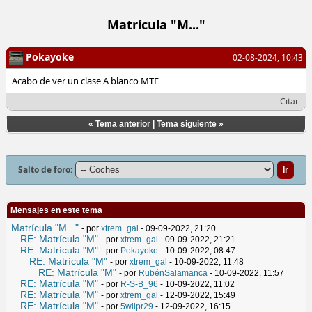
Matrícula "M..."
Pokayoke
02-08-2024, 10:43
Acabo de ver un clase A blanco MTF
Citar
«
Tema anterior
|
Tema siguiente
»
Salto de foro:
Mensajes en este tema
Matrícula "M..."
- por
xtrem_gal
- 09-09-2022, 21:20
RE: Matrícula "M"
- por
xtrem_gal
- 09-09-2022, 21:21
RE: Matrícula "M"
- por
Pokayoke
- 10-09-2022, 08:47
RE: Matrícula "M"
- por
xtrem_gal
- 10-09-2022, 11:48
RE: Matrícula "M"
- por
RubénSalamanca
- 10-09-2022, 11:57
RE: Matrícula "M"
- por
R-S-B_96
- 10-09-2022, 11:02
RE: Matrícula "M"
- por
xtrem_gal
- 12-09-2022, 15:49
RE: Matrícula "M"
- por
5wiipr29
- 12-09-2022, 16:15