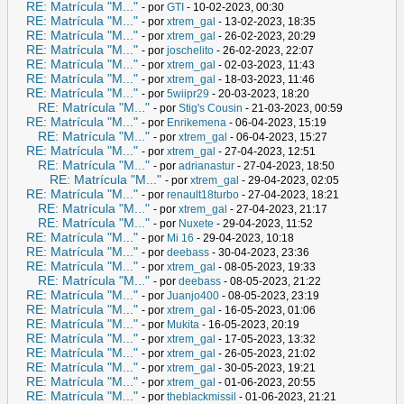
RE: Matrícula "M..."
- por
GTI
- 10-02-2023, 00:30
RE: Matrícula "M..."
- por
xtrem_gal
- 13-02-2023, 18:35
RE: Matrícula "M..."
- por
xtrem_gal
- 26-02-2023, 20:29
RE: Matrícula "M..."
- por
joschelito
- 26-02-2023, 22:07
RE: Matrícula "M..."
- por
xtrem_gal
- 02-03-2023, 11:43
RE: Matrícula "M..."
- por
xtrem_gal
- 18-03-2023, 11:46
RE: Matrícula "M..."
- por
5wiipr29
- 20-03-2023, 18:20
RE: Matrícula "M..."
- por
Stig's Cousin
- 21-03-2023, 00:59
RE: Matrícula "M..."
- por
Enrikemena
- 06-04-2023, 15:19
RE: Matrícula "M..."
- por
xtrem_gal
- 06-04-2023, 15:27
RE: Matrícula "M..."
- por
xtrem_gal
- 27-04-2023, 12:51
RE: Matrícula "M..."
- por
adrianastur
- 27-04-2023, 18:50
RE: Matrícula "M..."
- por
xtrem_gal
- 29-04-2023, 02:05
RE: Matrícula "M..."
- por
renault18turbo
- 27-04-2023, 18:21
RE: Matrícula "M..."
- por
xtrem_gal
- 27-04-2023, 21:17
RE: Matrícula "M..."
- por
Nuxete
- 29-04-2023, 11:52
RE: Matrícula "M..."
- por
Mi 16
- 29-04-2023, 10:18
RE: Matrícula "M..."
- por
deebass
- 30-04-2023, 23:36
RE: Matrícula "M..."
- por
xtrem_gal
- 08-05-2023, 19:33
RE: Matrícula "M..."
- por
deebass
- 08-05-2023, 21:22
RE: Matrícula "M..."
- por
Juanjo400
- 08-05-2023, 23:19
RE: Matrícula "M..."
- por
xtrem_gal
- 16-05-2023, 01:06
RE: Matrícula "M..."
- por
Mukita
- 16-05-2023, 20:19
RE: Matrícula "M..."
- por
xtrem_gal
- 17-05-2023, 13:32
RE: Matrícula "M..."
- por
xtrem_gal
- 26-05-2023, 21:02
RE: Matrícula "M..."
- por
xtrem_gal
- 30-05-2023, 19:21
RE: Matrícula "M..."
- por
xtrem_gal
- 01-06-2023, 20:55
RE: Matrícula "M..."
- por
theblackmissil
- 01-06-2023, 21:21