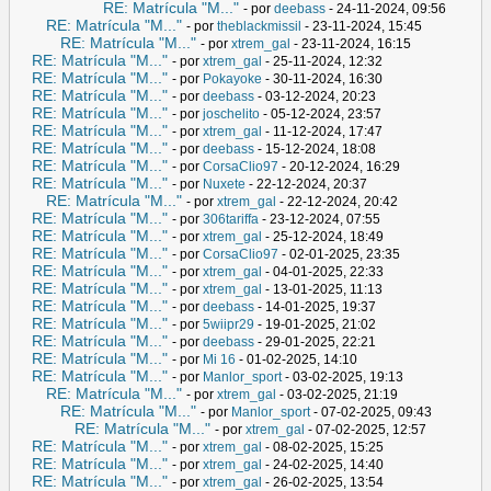
RE: Matrícula "M..."
- por
deebass
- 24-11-2024, 09:56
RE: Matrícula "M..."
- por
theblackmissil
- 23-11-2024, 15:45
RE: Matrícula "M..."
- por
xtrem_gal
- 23-11-2024, 16:15
RE: Matrícula "M..."
- por
xtrem_gal
- 25-11-2024, 12:32
RE: Matrícula "M..."
- por
Pokayoke
- 30-11-2024, 16:30
RE: Matrícula "M..."
- por
deebass
- 03-12-2024, 20:23
RE: Matrícula "M..."
- por
joschelito
- 05-12-2024, 23:57
RE: Matrícula "M..."
- por
xtrem_gal
- 11-12-2024, 17:47
RE: Matrícula "M..."
- por
deebass
- 15-12-2024, 18:08
RE: Matrícula "M..."
- por
CorsaClio97
- 20-12-2024, 16:29
RE: Matrícula "M..."
- por
Nuxete
- 22-12-2024, 20:37
RE: Matrícula "M..."
- por
xtrem_gal
- 22-12-2024, 20:42
RE: Matrícula "M..."
- por
306tariffa
- 23-12-2024, 07:55
RE: Matrícula "M..."
- por
xtrem_gal
- 25-12-2024, 18:49
RE: Matrícula "M..."
- por
CorsaClio97
- 02-01-2025, 23:35
RE: Matrícula "M..."
- por
xtrem_gal
- 04-01-2025, 22:33
RE: Matrícula "M..."
- por
xtrem_gal
- 13-01-2025, 11:13
RE: Matrícula "M..."
- por
deebass
- 14-01-2025, 19:37
RE: Matrícula "M..."
- por
5wiipr29
- 19-01-2025, 21:02
RE: Matrícula "M..."
- por
deebass
- 29-01-2025, 22:21
RE: Matrícula "M..."
- por
Mi 16
- 01-02-2025, 14:10
RE: Matrícula "M..."
- por
Manlor_sport
- 03-02-2025, 19:13
RE: Matrícula "M..."
- por
xtrem_gal
- 03-02-2025, 21:19
RE: Matrícula "M..."
- por
Manlor_sport
- 07-02-2025, 09:43
RE: Matrícula "M..."
- por
xtrem_gal
- 07-02-2025, 12:57
RE: Matrícula "M..."
- por
xtrem_gal
- 08-02-2025, 15:25
RE: Matrícula "M..."
- por
xtrem_gal
- 24-02-2025, 14:40
RE: Matrícula "M..."
- por
xtrem_gal
- 26-02-2025, 13:54