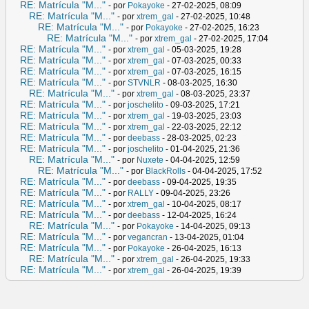
RE: Matrícula "M..."
- por
Pokayoke
- 27-02-2025, 08:09
RE: Matrícula "M..."
- por
xtrem_gal
- 27-02-2025, 10:48
RE: Matrícula "M..."
- por
Pokayoke
- 27-02-2025, 16:23
RE: Matrícula "M..."
- por
xtrem_gal
- 27-02-2025, 17:04
RE: Matrícula "M..."
- por
xtrem_gal
- 05-03-2025, 19:28
RE: Matrícula "M..."
- por
xtrem_gal
- 07-03-2025, 00:33
RE: Matrícula "M..."
- por
xtrem_gal
- 07-03-2025, 16:15
RE: Matrícula "M..."
- por
STVNLR
- 08-03-2025, 16:30
RE: Matrícula "M..."
- por
xtrem_gal
- 08-03-2025, 23:37
RE: Matrícula "M..."
- por
joschelito
- 09-03-2025, 17:21
RE: Matrícula "M..."
- por
xtrem_gal
- 19-03-2025, 23:03
RE: Matrícula "M..."
- por
xtrem_gal
- 22-03-2025, 22:12
RE: Matrícula "M..."
- por
deebass
- 28-03-2025, 02:23
RE: Matrícula "M..."
- por
joschelito
- 01-04-2025, 21:36
RE: Matrícula "M..."
- por
Nuxete
- 04-04-2025, 12:59
RE: Matrícula "M..."
- por
BlackRolls
- 04-04-2025, 17:52
RE: Matrícula "M..."
- por
deebass
- 09-04-2025, 19:35
RE: Matrícula "M..."
- por
RALLY
- 09-04-2025, 23:26
RE: Matrícula "M..."
- por
xtrem_gal
- 10-04-2025, 08:17
RE: Matrícula "M..."
- por
deebass
- 12-04-2025, 16:24
RE: Matrícula "M..."
- por
Pokayoke
- 14-04-2025, 09:13
RE: Matrícula "M..."
- por
vegancran
- 13-04-2025, 01:04
RE: Matrícula "M..."
- por
Pokayoke
- 26-04-2025, 16:13
RE: Matrícula "M..."
- por
xtrem_gal
- 26-04-2025, 19:33
RE: Matrícula "M..."
- por
xtrem_gal
- 26-04-2025, 19:39