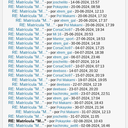
RE: Matrícula "M..."
- por
joschelito
- 14-06-2024, 15:57
RE: Matrícula "M..."
- por
Pokayoke
- 20-06-2024, 08:58
RE: Matrícula "M..."
- por
xtrem_gal
- 20-06-2024, 12:13
RE: Matrícula "M..."
- por
Pol Makarni
- 20-06-2024, 17:32
RE: Matrícula "M..."
- por
xtrem_gal
- 20-06-2024, 17:37
RE: Matrícula "M..."
- por
Pol Makarni
- 20-06-2024, 17:39
RE: Matrícula "M..."
- por
CorsaClio97
- 25-06-2024, 19:34
RE: Matrícula "M..."
- por
Mi 16
- 25-06-2024, 20:53
RE: Matrícula "M..."
- por
Manlor_sport
- 27-06-2024, 18:53
RE: Matrícula "M..."
- por
xtrem_gal
- 30-06-2024, 14:18
RE: Matrícula "M..."
- por
CorsaClio97
- 04-07-2024, 17:25
RE: Matrícula "M..."
- por
xtrem_gal
- 04-07-2024, 18:38
RE: Matrícula "M..."
- por
xtrem_gal
- 06-07-2024, 23:46
RE: Matrícula "M..."
- por
joschelito
- 08-07-2024, 10:14
RE: Matrícula "M..."
- por
CorsaClio97
- 10-07-2024, 07:13
RE: Matrícula "M..."
- por
deebass
- 14-07-2024, 20:32
RE: Matrícula "M..."
- por
CorsaClio97
- 15-07-2024, 20:19
RE: Matrícula "M..."
- por
Pol Makarni
- 19-07-2024, 19:05
RE: Matrícula "M..."
- por
deebass
- 22-07-2024, 12:19
RE: Matrícula "M..."
- por
deebass
- 23-07-2024, 20:20
RE: Matrícula "M..."
- por
hachiroku_ae86
- 23-07-2024, 22:51
RE: Matrícula "M..."
- por
xtrem_gal
- 30-07-2024, 17:04
RE: Matrícula "M..."
- por
Pol Makarni
- 30-07-2024, 18:43
RE: Matrícula "M..."
- por
Pokayoke
- 30-07-2024, 21:34
RE: Matrícula "M..."
- por
Pol Makarni
- 31-07-2024, 12:13
RE: Matrícula "M..."
- por
joschelito
- 31-07-2024, 11:05
RE: Matrícula "M..."
- por
Pokayoke
- 02-08-2024, 10:43
RE: Matrícula "M..."
- por
hachiroku_ae86
- 02-08-2024, 16:46