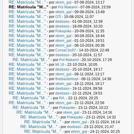
RE: Matrícula "M..."
- por
xtrem_gal
- 07-08-2024, 13:17
RE: Matrícula "M..."
- por
Pol Makarni
- 07-08-2024, 23:59
RE: Matrícula "M..."
- por
xtrem_gal
- 09-08-2024, 13:49
RE: Matrícula "M..."
- por
GTI
- 10-08-2024, 11:07
RE: Matrícula "M..."
- por
deebass
- 01-09-2024, 12:39
RE: Matrícula "M..."
- por
deebass
- 18-09-2024, 10:20
RE: Matrícula "M..."
- por
Pokayoke
- 20-09-2024, 11:35
RE: Matrícula "M..."
- por
xtrem_gal
- 30-09-2024, 16:44
RE: Matrícula "M..."
- por
xtrem_gal
- 01-10-2024, 19:51
RE: Matrícula "M..."
- por
xtrem_gal
- 08-10-2024, 00:36
RE: Matrícula "M..."
- por
CorsaClio97
- 14-10-2024, 22:49
RE: Matrícula "M..."
- por
deebass
- 20-10-2024, 11:57
RE: Matrícula "M..."
- por
Pol Makarni
- 20-10-2024, 17:29
RE: Matrícula "M..."
- por
Mi 16
- 22-10-2024, 10:05
RE: Matrícula "M..."
- por
deebass
- 25-10-2024, 19:17
RE: Matrícula "M..."
- por
xtrem_gal
- 08-11-2024, 13:17
RE: Matrícula "M..."
- por
theblackmissil
- 08-11-2024, 14:38
RE: Matrícula "M..."
- por
xtrem_gal
- 18-11-2024, 19:17
RE: Matrícula "M..."
- por
deebass
- 19-11-2024, 09:58
RE: Matrícula "M..."
- por
deebass
- 22-11-2024, 19:53
RE: Matrícula "M..."
- por
RA.
- 22-11-2024, 20:25
RE: Matrícula "M..."
- por
xtrem_gal
- 22-11-2024, 22:56
RE: Matrícula "M..."
- por
Pokayoke
- 23-11-2024, 10:22
RE: Matrícula "M..."
- por
xtrem_gal
- 23-11-2024, 14:16
RE: Matrícula "M..."
- por
Pokayoke
- 23-11-2024, 14:32
RE: Matrícula "M..."
- por
xtrem_gal
- 23-11-2024, 16:14
RE: Matrícula "M..."
- por
deebass
- 23-11-2024, 21:47
RE: Matrícula "M..."
- por
xtrem_gal
- 24-11-2024, 02:25