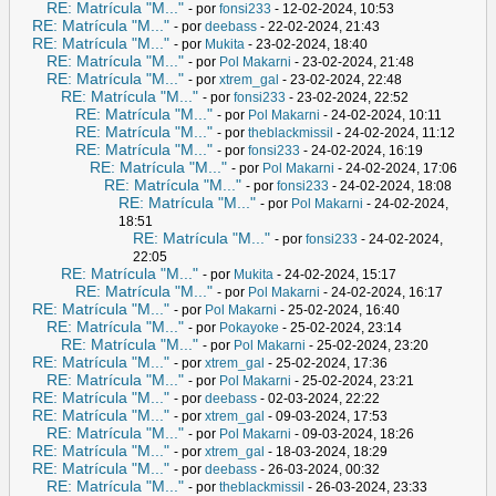
RE: Matrícula "M..."
- por
fonsi233
- 12-02-2024, 10:53
RE: Matrícula "M..."
- por
deebass
- 22-02-2024, 21:43
RE: Matrícula "M..."
- por
Mukita
- 23-02-2024, 18:40
RE: Matrícula "M..."
- por
Pol Makarni
- 23-02-2024, 21:48
RE: Matrícula "M..."
- por
xtrem_gal
- 23-02-2024, 22:48
RE: Matrícula "M..."
- por
fonsi233
- 23-02-2024, 22:52
RE: Matrícula "M..."
- por
Pol Makarni
- 24-02-2024, 10:11
RE: Matrícula "M..."
- por
theblackmissil
- 24-02-2024, 11:12
RE: Matrícula "M..."
- por
fonsi233
- 24-02-2024, 16:19
RE: Matrícula "M..."
- por
Pol Makarni
- 24-02-2024, 17:06
RE: Matrícula "M..."
- por
fonsi233
- 24-02-2024, 18:08
RE: Matrícula "M..."
- por
Pol Makarni
- 24-02-2024,
18:51
RE: Matrícula "M..."
- por
fonsi233
- 24-02-2024,
22:05
RE: Matrícula "M..."
- por
Mukita
- 24-02-2024, 15:17
RE: Matrícula "M..."
- por
Pol Makarni
- 24-02-2024, 16:17
RE: Matrícula "M..."
- por
Pol Makarni
- 25-02-2024, 16:40
RE: Matrícula "M..."
- por
Pokayoke
- 25-02-2024, 23:14
RE: Matrícula "M..."
- por
Pol Makarni
- 25-02-2024, 23:20
RE: Matrícula "M..."
- por
xtrem_gal
- 25-02-2024, 17:36
RE: Matrícula "M..."
- por
Pol Makarni
- 25-02-2024, 23:21
RE: Matrícula "M..."
- por
deebass
- 02-03-2024, 22:22
RE: Matrícula "M..."
- por
xtrem_gal
- 09-03-2024, 17:53
RE: Matrícula "M..."
- por
Pol Makarni
- 09-03-2024, 18:26
RE: Matrícula "M..."
- por
xtrem_gal
- 18-03-2024, 18:29
RE: Matrícula "M..."
- por
deebass
- 26-03-2024, 00:32
RE: Matrícula "M..."
- por
theblackmissil
- 26-03-2024, 23:33