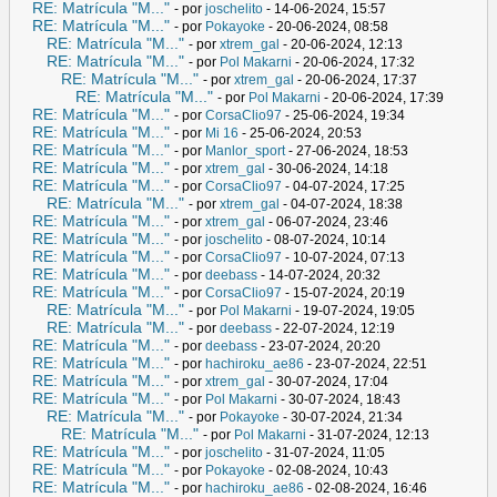
RE: Matrícula "M..."
- por
joschelito
- 14-06-2024, 15:57
RE: Matrícula "M..."
- por
Pokayoke
- 20-06-2024, 08:58
RE: Matrícula "M..."
- por
xtrem_gal
- 20-06-2024, 12:13
RE: Matrícula "M..."
- por
Pol Makarni
- 20-06-2024, 17:32
RE: Matrícula "M..."
- por
xtrem_gal
- 20-06-2024, 17:37
RE: Matrícula "M..."
- por
Pol Makarni
- 20-06-2024, 17:39
RE: Matrícula "M..."
- por
CorsaClio97
- 25-06-2024, 19:34
RE: Matrícula "M..."
- por
Mi 16
- 25-06-2024, 20:53
RE: Matrícula "M..."
- por
Manlor_sport
- 27-06-2024, 18:53
RE: Matrícula "M..."
- por
xtrem_gal
- 30-06-2024, 14:18
RE: Matrícula "M..."
- por
CorsaClio97
- 04-07-2024, 17:25
RE: Matrícula "M..."
- por
xtrem_gal
- 04-07-2024, 18:38
RE: Matrícula "M..."
- por
xtrem_gal
- 06-07-2024, 23:46
RE: Matrícula "M..."
- por
joschelito
- 08-07-2024, 10:14
RE: Matrícula "M..."
- por
CorsaClio97
- 10-07-2024, 07:13
RE: Matrícula "M..."
- por
deebass
- 14-07-2024, 20:32
RE: Matrícula "M..."
- por
CorsaClio97
- 15-07-2024, 20:19
RE: Matrícula "M..."
- por
Pol Makarni
- 19-07-2024, 19:05
RE: Matrícula "M..."
- por
deebass
- 22-07-2024, 12:19
RE: Matrícula "M..."
- por
deebass
- 23-07-2024, 20:20
RE: Matrícula "M..."
- por
hachiroku_ae86
- 23-07-2024, 22:51
RE: Matrícula "M..."
- por
xtrem_gal
- 30-07-2024, 17:04
RE: Matrícula "M..."
- por
Pol Makarni
- 30-07-2024, 18:43
RE: Matrícula "M..."
- por
Pokayoke
- 30-07-2024, 21:34
RE: Matrícula "M..."
- por
Pol Makarni
- 31-07-2024, 12:13
RE: Matrícula "M..."
- por
joschelito
- 31-07-2024, 11:05
RE: Matrícula "M..."
- por
Pokayoke
- 02-08-2024, 10:43
RE: Matrícula "M..."
- por
hachiroku_ae86
- 02-08-2024, 16:46