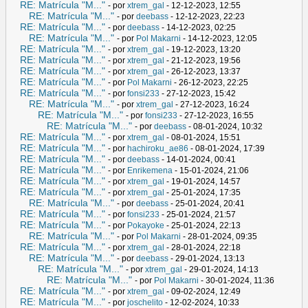
RE: Matrícula "M..."
- por
xtrem_gal
- 12-12-2023, 12:55
RE: Matrícula "M..."
- por
deebass
- 12-12-2023, 22:23
RE: Matrícula "M..."
- por
deebass
- 14-12-2023, 02:25
RE: Matrícula "M..."
- por
Pol Makarni
- 14-12-2023, 12:05
RE: Matrícula "M..."
- por
xtrem_gal
- 19-12-2023, 13:20
RE: Matrícula "M..."
- por
xtrem_gal
- 21-12-2023, 19:56
RE: Matrícula "M..."
- por
xtrem_gal
- 26-12-2023, 13:37
RE: Matrícula "M..."
- por
Pol Makarni
- 26-12-2023, 22:25
RE: Matrícula "M..."
- por
fonsi233
- 27-12-2023, 15:42
RE: Matrícula "M..."
- por
xtrem_gal
- 27-12-2023, 16:24
RE: Matrícula "M..."
- por
fonsi233
- 27-12-2023, 16:55
RE: Matrícula "M..."
- por
deebass
- 08-01-2024, 10:32
RE: Matrícula "M..."
- por
xtrem_gal
- 08-01-2024, 15:51
RE: Matrícula "M..."
- por
hachiroku_ae86
- 08-01-2024, 17:39
RE: Matrícula "M..."
- por
deebass
- 14-01-2024, 00:41
RE: Matrícula "M..."
- por
Enrikemena
- 15-01-2024, 21:06
RE: Matrícula "M..."
- por
xtrem_gal
- 19-01-2024, 14:57
RE: Matrícula "M..."
- por
xtrem_gal
- 25-01-2024, 17:35
RE: Matrícula "M..."
- por
deebass
- 25-01-2024, 20:41
RE: Matrícula "M..."
- por
fonsi233
- 25-01-2024, 21:57
RE: Matrícula "M..."
- por
Pokayoke
- 25-01-2024, 22:13
RE: Matrícula "M..."
- por
Pol Makarni
- 28-01-2024, 09:35
RE: Matrícula "M..."
- por
xtrem_gal
- 28-01-2024, 22:18
RE: Matrícula "M..."
- por
deebass
- 29-01-2024, 13:13
RE: Matrícula "M..."
- por
xtrem_gal
- 29-01-2024, 14:13
RE: Matrícula "M..."
- por
Pol Makarni
- 30-01-2024, 11:36
RE: Matrícula "M..."
- por
xtrem_gal
- 09-02-2024, 12:49
RE: Matrícula "M..."
- por
joschelito
- 12-02-2024, 10:33