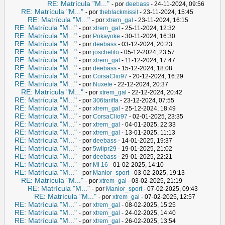
RE: Matrícula "M..."
- por
deebass
- 24-11-2024, 09:56
RE: Matrícula "M..."
- por
theblackmissil
- 23-11-2024, 15:45
RE: Matrícula "M..."
- por
xtrem_gal
- 23-11-2024, 16:15
RE: Matrícula "M..."
- por
xtrem_gal
- 25-11-2024, 12:32
RE: Matrícula "M..."
- por
Pokayoke
- 30-11-2024, 16:30
RE: Matrícula "M..."
- por
deebass
- 03-12-2024, 20:23
RE: Matrícula "M..."
- por
joschelito
- 05-12-2024, 23:57
RE: Matrícula "M..."
- por
xtrem_gal
- 11-12-2024, 17:47
RE: Matrícula "M..."
- por
deebass
- 15-12-2024, 18:08
RE: Matrícula "M..."
- por
CorsaClio97
- 20-12-2024, 16:29
RE: Matrícula "M..."
- por
Nuxete
- 22-12-2024, 20:37
RE: Matrícula "M..."
- por
xtrem_gal
- 22-12-2024, 20:42
RE: Matrícula "M..."
- por
306tariffa
- 23-12-2024, 07:55
RE: Matrícula "M..."
- por
xtrem_gal
- 25-12-2024, 18:49
RE: Matrícula "M..."
- por
CorsaClio97
- 02-01-2025, 23:35
RE: Matrícula "M..."
- por
xtrem_gal
- 04-01-2025, 22:33
RE: Matrícula "M..."
- por
xtrem_gal
- 13-01-2025, 11:13
RE: Matrícula "M..."
- por
deebass
- 14-01-2025, 19:37
RE: Matrícula "M..."
- por
5wiipr29
- 19-01-2025, 21:02
RE: Matrícula "M..."
- por
deebass
- 29-01-2025, 22:21
RE: Matrícula "M..."
- por
Mi 16
- 01-02-2025, 14:10
RE: Matrícula "M..."
- por
Manlor_sport
- 03-02-2025, 19:13
RE: Matrícula "M..."
- por
xtrem_gal
- 03-02-2025, 21:19
RE: Matrícula "M..."
- por
Manlor_sport
- 07-02-2025, 09:43
RE: Matrícula "M..."
- por
xtrem_gal
- 07-02-2025, 12:57
RE: Matrícula "M..."
- por
xtrem_gal
- 08-02-2025, 15:25
RE: Matrícula "M..."
- por
xtrem_gal
- 24-02-2025, 14:40
RE: Matrícula "M..."
- por
xtrem_gal
- 26-02-2025, 13:54