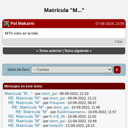
Matrícula "M..."
Pol Makarni
07-08-2024, 23:59
MTV visto en la tele.
Citar
«
Tema anterior
|
Tema siguiente
»
Salto de foro:
Mensajes en este tema
Matrícula "M..."
- por
xtrem_gal
- 09-09-2022, 21:20
RE: Matrícula "M"
- por
xtrem_gal
- 09-09-2022, 21:21
RE: Matrícula "M"
- por
Pokayoke
- 10-09-2022, 08:47
RE: Matrícula "M"
- por
xtrem_gal
- 10-09-2022, 11:48
RE: Matrícula "M"
- por
RubénSalamanca
- 10-09-2022, 11:57
RE: Matrícula "M"
- por
R-S-B_96
- 10-09-2022, 11:02
RE: Matrícula "M"
- por
xtrem_gal
- 12-09-2022, 15:49
RE: Matrícula "M"
- por
5wiipr29
- 12-09-2022, 16:15