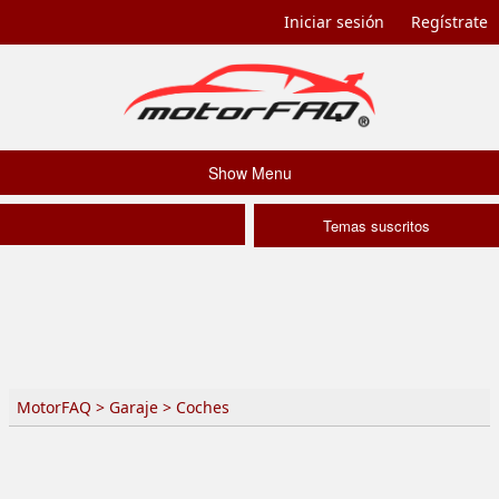
Iniciar sesión
Regístrate
Show Menu
Temas suscritos
MotorFAQ
>
Garaje
>
Coches