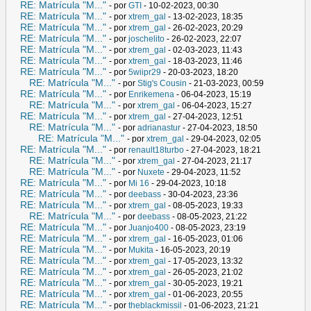
RE: Matrícula "M..."
- por
GTI
- 10-02-2023, 00:30
RE: Matrícula "M..."
- por
xtrem_gal
- 13-02-2023, 18:35
RE: Matrícula "M..."
- por
xtrem_gal
- 26-02-2023, 20:29
RE: Matrícula "M..."
- por
joschelito
- 26-02-2023, 22:07
RE: Matrícula "M..."
- por
xtrem_gal
- 02-03-2023, 11:43
RE: Matrícula "M..."
- por
xtrem_gal
- 18-03-2023, 11:46
RE: Matrícula "M..."
- por
5wiipr29
- 20-03-2023, 18:20
RE: Matrícula "M..."
- por
Stig's Cousin
- 21-03-2023, 00:59
RE: Matrícula "M..."
- por
Enrikemena
- 06-04-2023, 15:19
RE: Matrícula "M..."
- por
xtrem_gal
- 06-04-2023, 15:27
RE: Matrícula "M..."
- por
xtrem_gal
- 27-04-2023, 12:51
RE: Matrícula "M..."
- por
adrianastur
- 27-04-2023, 18:50
RE: Matrícula "M..."
- por
xtrem_gal
- 29-04-2023, 02:05
RE: Matrícula "M..."
- por
renault18turbo
- 27-04-2023, 18:21
RE: Matrícula "M..."
- por
xtrem_gal
- 27-04-2023, 21:17
RE: Matrícula "M..."
- por
Nuxete
- 29-04-2023, 11:52
RE: Matrícula "M..."
- por
Mi 16
- 29-04-2023, 10:18
RE: Matrícula "M..."
- por
deebass
- 30-04-2023, 23:36
RE: Matrícula "M..."
- por
xtrem_gal
- 08-05-2023, 19:33
RE: Matrícula "M..."
- por
deebass
- 08-05-2023, 21:22
RE: Matrícula "M..."
- por
Juanjo400
- 08-05-2023, 23:19
RE: Matrícula "M..."
- por
xtrem_gal
- 16-05-2023, 01:06
RE: Matrícula "M..."
- por
Mukita
- 16-05-2023, 20:19
RE: Matrícula "M..."
- por
xtrem_gal
- 17-05-2023, 13:32
RE: Matrícula "M..."
- por
xtrem_gal
- 26-05-2023, 21:02
RE: Matrícula "M..."
- por
xtrem_gal
- 30-05-2023, 19:21
RE: Matrícula "M..."
- por
xtrem_gal
- 01-06-2023, 20:55
RE: Matrícula "M..."
- por
theblackmissil
- 01-06-2023, 21:21