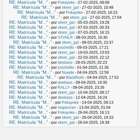
RE: Matrícula "M..."
- por
Pokayoke
- 27-02-2025, 08:09
RE: Matrícula "M..."
- por
xtrem_gal
- 27-02-2025, 10:48
RE: Matrícula "M..."
- por
Pokayoke
- 27-02-2025, 16:23
RE: Matrícula "M..."
- por
xtrem_gal
- 27-02-2025, 17:04
RE: Matrícula "M..."
- por
xtrem_gal
- 05-03-2025, 19:28
RE: Matrícula "M..."
- por
xtrem_gal
- 07-03-2025, 00:33
RE: Matrícula "M..."
- por
xtrem_gal
- 07-03-2025, 16:15
RE: Matrícula "M..."
- por
STVNLR
- 08-03-2025, 16:30
RE: Matrícula "M..."
- por
xtrem_gal
- 08-03-2025, 23:37
RE: Matrícula "M..."
- por
joschelito
- 09-03-2025, 17:21
RE: Matrícula "M..."
- por
xtrem_gal
- 19-03-2025, 23:03
RE: Matrícula "M..."
- por
xtrem_gal
- 22-03-2025, 22:12
RE: Matrícula "M..."
- por
deebass
- 28-03-2025, 02:23
RE: Matrícula "M..."
- por
joschelito
- 01-04-2025, 21:36
RE: Matrícula "M..."
- por
Nuxete
- 04-04-2025, 12:59
RE: Matrícula "M..."
- por
BlackRolls
- 04-04-2025, 17:52
RE: Matrícula "M..."
- por
deebass
- 09-04-2025, 19:35
RE: Matrícula "M..."
- por
RALLY
- 09-04-2025, 23:26
RE: Matrícula "M..."
- por
xtrem_gal
- 10-04-2025, 08:17
RE: Matrícula "M..."
- por
deebass
- 12-04-2025, 16:24
RE: Matrícula "M..."
- por
Pokayoke
- 14-04-2025, 09:13
RE: Matrícula "M..."
- por
vegancran
- 13-04-2025, 01:04
RE: Matrícula "M..."
- por
Pokayoke
- 26-04-2025, 16:13
RE: Matrícula "M..."
- por
xtrem_gal
- 26-04-2025, 19:33
RE: Matrícula "M..."
- por
xtrem_gal
- 26-04-2025, 19:39