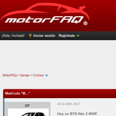
¡Hola, Invitado!
Iniciar sesión
Regístrate
MotorFAQ
>
Garaje
>
Coches
0 voto(s) - 0 Media
1
2
3
4
5
Matrícula "M..."
18-11-2024, 19:17
OP
Hoy un BYD Atto 3 MWF.