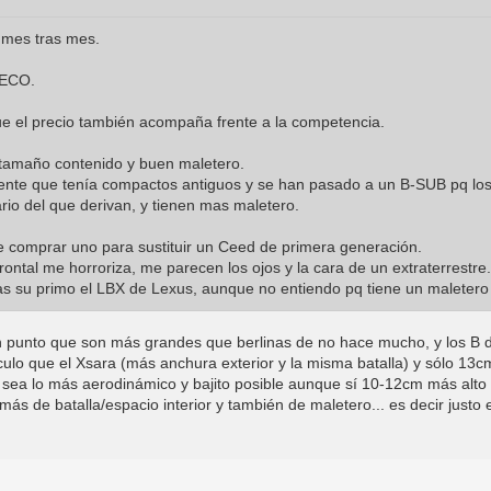
 mes tras mes.
a ECO.
ue el precio también acompaña frente a la competencia.
 tamaño contenido y buen maletero.
nte que tenía compactos antiguos y se han pasado a un B-SUB pq lo
ario del que derivan, y tienen mas maletero.
 comprar uno para sustituir un Ceed de primera generación.
rontal me horroriza, me parecen los ojos y la cara de un extraterrestre.
s su primo el LBX de Lexus, aunque no entiendo pq tiene un malete
n punto que son más grandes que berlinas de no hace mucho, y los B d
culo que el Xsara (más anchura exterior y la misma batalla) y sólo 13
e sea lo más aerodinámico y bajito posible aunque sí 10-12cm más alto 
más de batalla/espacio interior y también de maletero... es decir just