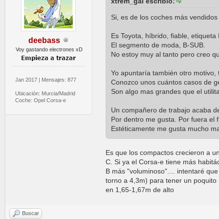
xtrem_gal escribió:
Si, es de los coches más vendidos
Es Toyota, híbrido, fiable, etiquet
deebass
El segmento de moda, B-SUB.
Voy gastando electrones xD
No estoy muy al tanto pero creo q
Yo apuntaría también otro motivo,
Jan 2017 | Mensajes: 877
Conozco unos cuántos casos de ge
Son algo mas grandes que el utilit
Ubicación: Murcia/Madrid
Coche: Opel Corsa-e
Un compañero de trabajo acaba de
Por dentro me gusta. Por fuera el f
Estéticamente me gusta mucho ma
Es que los compactos crecieron a u
C. Si ya el Corsa-e tiene más habitá
B más "voluminoso".... intentaré qu
torno a 4,3m) para tener un poquito 
en 1,65-1,67m de alto
Buscar