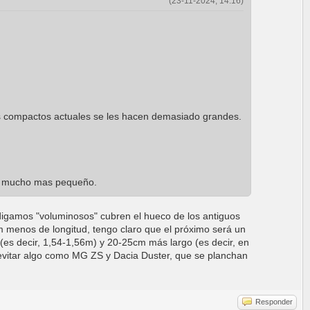
(23-11-2024, 14:16)
s compactos actuales se les hacen demasiado grandes.
ro mucho mas pequeño.
igamos "voluminosos" cubren el hueco de los antiguos
cm menos de longitud, tengo claro que el próximo será un
(es decir, 1,54-1,56m) y 20-25cm más largo (es decir, en
o evitar algo como MG ZS y Dacia Duster, que se planchan
Responder