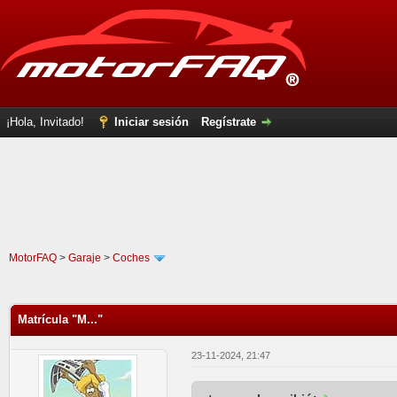
¡Hola, Invitado!
Iniciar sesión
Regístrate
MotorFAQ
>
Garaje
>
Coches
0 voto(s) - 0 Media
1
2
3
4
5
Matrícula "M..."
23-11-2024, 21:47