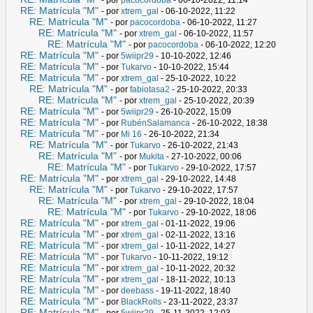
RE: Matrícula "M"
- por
xtrem_gal
- 06-10-2022, 11:22
RE: Matrícula "M"
- por
pacocordoba
- 06-10-2022, 11:27
RE: Matrícula "M"
- por
xtrem_gal
- 06-10-2022, 11:57
RE: Matrícula "M"
- por
pacocordoba
- 06-10-2022, 12:20
RE: Matrícula "M"
- por
5wiipr29
- 10-10-2022, 12:46
RE: Matrícula "M"
- por
Tukarvo
- 10-10-2022, 15:44
RE: Matrícula "M"
- por
xtrem_gal
- 25-10-2022, 10:22
RE: Matrícula "M"
- por
fabiotasa2
- 25-10-2022, 20:33
RE: Matrícula "M"
- por
xtrem_gal
- 25-10-2022, 20:39
RE: Matrícula "M"
- por
5wiipr29
- 26-10-2022, 15:09
RE: Matrícula "M"
- por
RubénSalamanca
- 26-10-2022, 18:38
RE: Matrícula "M"
- por
Mi 16
- 26-10-2022, 21:34
RE: Matrícula "M"
- por
Tukarvo
- 26-10-2022, 21:43
RE: Matrícula "M"
- por
Mukita
- 27-10-2022, 00:06
RE: Matrícula "M"
- por
Tukarvo
- 29-10-2022, 17:57
RE: Matrícula "M"
- por
xtrem_gal
- 29-10-2022, 14:48
RE: Matrícula "M"
- por
Tukarvo
- 29-10-2022, 17:57
RE: Matrícula "M"
- por
xtrem_gal
- 29-10-2022, 18:04
RE: Matrícula "M"
- por
Tukarvo
- 29-10-2022, 18:06
RE: Matrícula "M"
- por
xtrem_gal
- 01-11-2022, 19:06
RE: Matrícula "M"
- por
xtrem_gal
- 02-11-2022, 13:16
RE: Matrícula "M"
- por
xtrem_gal
- 10-11-2022, 14:27
RE: Matrícula "M"
- por
Tukarvo
- 10-11-2022, 19:12
RE: Matrícula "M"
- por
xtrem_gal
- 10-11-2022, 20:32
RE: Matrícula "M"
- por
xtrem_gal
- 18-11-2022, 10:13
RE: Matrícula "M"
- por
deebass
- 19-11-2022, 18:40
RE: Matrícula "M"
- por
BlackRolls
- 23-11-2022, 23:37
RE: Matrícula "M"
- por
5wiipr29
- 25-11-2022, 12:03