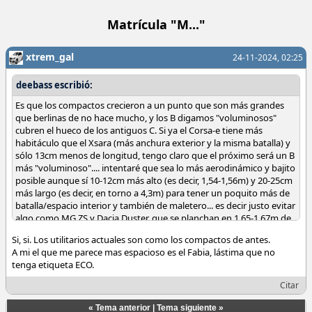
Matrícula "M..."
xtrem_gal
24-11-2024, 02:25
deebass escribió:
Es que los compactos crecieron a un punto que son más grandes
que berlinas de no hace mucho, y los B digamos "voluminosos"
cubren el hueco de los antiguos C. Si ya el Corsa-e tiene más
habitáculo que el Xsara (más anchura exterior y la misma batalla) y
sólo 13cm menos de longitud, tengo claro que el próximo será un B
más "voluminoso".... intentaré que sea lo más aerodinámico y bajito
posible aunque sí 10-12cm más alto (es decir, 1,54-1,56m) y 20-25cm
más largo (es decir, en torno a 4,3m) para tener un poquito más de
batalla/espacio interior y también de maletero... es decir justo evitar
algo como MG ZS y Dacia Duster, que se planchan en 1,65-1,67m de
alto
Si, si. Los utilitarios actuales son como los compactos de antes.
A mi el que me parece mas espacioso es el Fabia, lástima que no
tenga etiqueta ECO.
Citar
«
Tema anterior
|
Tema siguiente
»