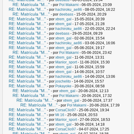
RE: Matrícula "M..."
- por
Pol Makarni
- 06-05-2024, 23:09
RE: Matrícula "M..."
- por
hachiroku_ae86
- 08-05-2024, 16:22
RE: Matrícula "M..."
- por
deebass
- 15-05-2024, 20:29
RE: Matrícula "M..."
- por
xtrem_gal
- 15-05-2024, 20:39
RE: Matrícula "M..."
- por
xtrem_gal
- 17-05-2024, 21:28
RE: Matrícula "M..."
- por
hachiroku_ae86
- 22-05-2024, 22:24
RE: Matrícula "M..."
- por
deebass
- 29-05-2024, 09:29
RE: Matrícula "M..."
- por
xtrem_gal
- 02-06-2024, 15:54
RE: Matrícula "M..."
- por
hachiroku_ae86
- 03-06-2024, 16:06
RE: Matrícula "M..."
- por
xtrem_gal
- 05-06-2024, 19:17
RE: Matrícula "M..."
- por
Pol Makarni
- 05-06-2024, 23:42
RE: Matrícula "M..."
- por
xtrem_gal
- 11-06-2024, 13:31
RE: Matrícula "M..."
- por
Manlor_sport
- 11-06-2024, 15:30
RE: Matrícula "M..."
- por
xtrem_gal
- 11-06-2024, 15:59
RE: Matrícula "M..."
- por
xtrem_gal
- 14-06-2024, 10:57
RE: Matrícula "M..."
- por
hachiroku_ae86
- 14-06-2024, 13:06
RE: Matrícula "M..."
- por
joschelito
- 14-06-2024, 15:57
RE: Matrícula "M..."
- por
Pokayoke
- 20-06-2024, 08:58
RE: Matrícula "M..."
- por
xtrem_gal
- 20-06-2024, 12:13
RE: Matrícula "M..."
- por
Pol Makarni
- 20-06-2024, 17:32
RE: Matrícula "M..."
- por
xtrem_gal
- 20-06-2024, 17:37
RE: Matrícula "M..."
- por
Pol Makarni
- 20-06-2024, 17:39
RE: Matrícula "M..."
- por
CorsaClio97
- 25-06-2024, 19:34
RE: Matrícula "M..."
- por
Mi 16
- 25-06-2024, 20:53
RE: Matrícula "M..."
- por
Manlor_sport
- 27-06-2024, 18:53
RE: Matrícula "M..."
- por
xtrem_gal
- 30-06-2024, 14:18
RE: Matrícula "M..."
- por
CorsaClio97
- 04-07-2024, 17:25
RE: Matrícula "M..."
- por
xtrem_gal
- 04-07-2024, 18:38