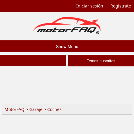
Iniciar sesión
Regístrate
Show Menu
Temas suscritos
MotorFAQ
>
Garaje
>
Coches