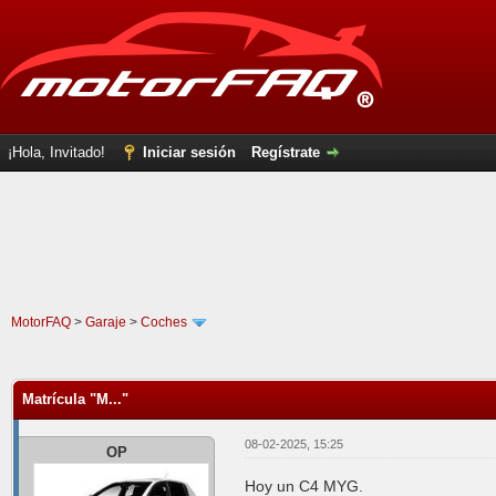
¡Hola, Invitado!
Iniciar sesión
Regístrate
MotorFAQ
>
Garaje
>
Coches
0 voto(s) - 0 Media
1
2
3
4
5
Matrícula "M..."
08-02-2025, 15:25
OP
Hoy un C4 MYG.