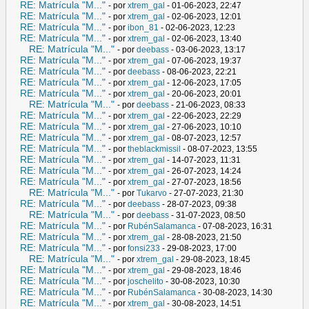
RE: Matrícula "M..."
- por
xtrem_gal
- 01-06-2023, 22:47
RE: Matrícula "M..."
- por
xtrem_gal
- 02-06-2023, 12:01
RE: Matrícula "M..."
- por
ibon_81
- 02-06-2023, 12:23
RE: Matrícula "M..."
- por
xtrem_gal
- 02-06-2023, 13:40
RE: Matrícula "M..."
- por
deebass
- 03-06-2023, 13:17
RE: Matrícula "M..."
- por
xtrem_gal
- 07-06-2023, 19:37
RE: Matrícula "M..."
- por
deebass
- 08-06-2023, 22:21
RE: Matrícula "M..."
- por
xtrem_gal
- 12-06-2023, 17:05
RE: Matrícula "M..."
- por
xtrem_gal
- 20-06-2023, 20:01
RE: Matrícula "M..."
- por
deebass
- 21-06-2023, 08:33
RE: Matrícula "M..."
- por
xtrem_gal
- 22-06-2023, 22:29
RE: Matrícula "M..."
- por
xtrem_gal
- 27-06-2023, 10:10
RE: Matrícula "M..."
- por
xtrem_gal
- 08-07-2023, 12:57
RE: Matrícula "M..."
- por
theblackmissil
- 08-07-2023, 13:55
RE: Matrícula "M..."
- por
xtrem_gal
- 14-07-2023, 11:31
RE: Matrícula "M..."
- por
xtrem_gal
- 26-07-2023, 14:24
RE: Matrícula "M..."
- por
xtrem_gal
- 27-07-2023, 18:56
RE: Matrícula "M..."
- por
Tukarvo
- 27-07-2023, 21:30
RE: Matrícula "M..."
- por
deebass
- 28-07-2023, 09:38
RE: Matrícula "M..."
- por
deebass
- 31-07-2023, 08:50
RE: Matrícula "M..."
- por
RubénSalamanca
- 07-08-2023, 16:31
RE: Matrícula "M..."
- por
xtrem_gal
- 28-08-2023, 21:50
RE: Matrícula "M..."
- por
fonsi233
- 29-08-2023, 17:00
RE: Matrícula "M..."
- por
xtrem_gal
- 29-08-2023, 18:45
RE: Matrícula "M..."
- por
xtrem_gal
- 29-08-2023, 18:46
RE: Matrícula "M..."
- por
joschelito
- 30-08-2023, 10:30
RE: Matrícula "M..."
- por
RubénSalamanca
- 30-08-2023, 14:30
RE: Matrícula "M..."
- por
xtrem_gal
- 30-08-2023, 14:51