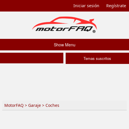
Iniciar sesión
Regístrate
Show Menu
Temas suscritos
MotorFAQ
>
Garaje
>
Coches