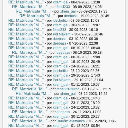
RE: Matrícula "M..."
- por
xtrem_gal
- 08-09-2023, 13:38
RE: Matrícula "M..."
- por
fonsi233
- 08-09-2023, 14:06
RE: Matrícula "M..."
- por
xtrem_gal
- 08-09-2023, 17:33
RE: Matrícula "M..."
- por
deebass
- 19-09-2023, 20:45
RE: Matrícula "M..."
- por
joschelito
- 08-09-2023, 16:08
RE: Matrícula "M..."
- por
xtrem_gal
- 30-09-2023, 19:07
RE: Matrícula "M..."
- por
fonsi233
- 30-09-2023, 19:10
RE: Matrícula "M..."
- por
Pol Makarni
- 30-09-2023, 20:46
RE: Matrícula "M..."
- por
deebass
- 03-10-2023, 09:38
RE: Matrícula "M..."
- por
deebass
- 07-10-2023, 22:38
RE: Matrícula "M..."
- por
xtrem_gal
- 08-10-2023, 08:40
RE: Matrícula "M..."
- por
deebass
- 08-10-2023, 09:18
RE: Matrícula "M..."
- por
xtrem_gal
- 08-10-2023, 15:08
RE: Matrícula "M..."
- por
xtrem_gal
- 19-10-2023, 20:49
RE: Matrícula "M..."
- por
xtrem_gal
- 24-10-2023, 16:21
RE: Matrícula "M..."
- por
joschelito
- 25-10-2023, 08:36
RE: Matrícula "M..."
- por
xtrem_gal
- 29-10-2023, 17:43
RE: Matrícula "M..."
- por
Pol Makarni
- 29-10-2023, 21:04
RE: Matrícula "M..."
- por
xtrem_gal
- 01-11-2023, 16:07
RE: Matrícula "M..."
- por
renault18turbo
- 03-12-2023, 15:15
RE: Matrícula "M..."
- por
xtrem_gal
- 03-12-2023, 15:25
RE: Matrícula "M..."
- por
xtrem_gal
- 08-11-2023, 14:40
RE: Matrícula "M..."
- por
xtrem_gal
- 23-11-2023, 18:20
RE: Matrícula "M..."
- por
xtrem_gal
- 24-11-2023, 13:32
RE: Matrícula "M..."
- por
deebass
- 24-11-2023, 17:03
RE: Matrícula "M..."
- por
xtrem_gal
- 30-11-2023, 20:27
RE: Matrícula "M..."
- por
RubénSalamanca
- 01-12-2023, 00:42
RE: Matrícula "M..."
- por
xtrem_gal
- 01-12-2023, 00:54