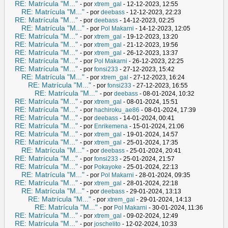
RE: Matrícula "M..."
- por
xtrem_gal
- 12-12-2023, 12:55
RE: Matrícula "M..."
- por
deebass
- 12-12-2023, 22:23
RE: Matrícula "M..."
- por
deebass
- 14-12-2023, 02:25
RE: Matrícula "M..."
- por
Pol Makarni
- 14-12-2023, 12:05
RE: Matrícula "M..."
- por
xtrem_gal
- 19-12-2023, 13:20
RE: Matrícula "M..."
- por
xtrem_gal
- 21-12-2023, 19:56
RE: Matrícula "M..."
- por
xtrem_gal
- 26-12-2023, 13:37
RE: Matrícula "M..."
- por
Pol Makarni
- 26-12-2023, 22:25
RE: Matrícula "M..."
- por
fonsi233
- 27-12-2023, 15:42
RE: Matrícula "M..."
- por
xtrem_gal
- 27-12-2023, 16:24
RE: Matrícula "M..."
- por
fonsi233
- 27-12-2023, 16:55
RE: Matrícula "M..."
- por
deebass
- 08-01-2024, 10:32
RE: Matrícula "M..."
- por
xtrem_gal
- 08-01-2024, 15:51
RE: Matrícula "M..."
- por
hachiroku_ae86
- 08-01-2024, 17:39
RE: Matrícula "M..."
- por
deebass
- 14-01-2024, 00:41
RE: Matrícula "M..."
- por
Enrikemena
- 15-01-2024, 21:06
RE: Matrícula "M..."
- por
xtrem_gal
- 19-01-2024, 14:57
RE: Matrícula "M..."
- por
xtrem_gal
- 25-01-2024, 17:35
RE: Matrícula "M..."
- por
deebass
- 25-01-2024, 20:41
RE: Matrícula "M..."
- por
fonsi233
- 25-01-2024, 21:57
RE: Matrícula "M..."
- por
Pokayoke
- 25-01-2024, 22:13
RE: Matrícula "M..."
- por
Pol Makarni
- 28-01-2024, 09:35
RE: Matrícula "M..."
- por
xtrem_gal
- 28-01-2024, 22:18
RE: Matrícula "M..."
- por
deebass
- 29-01-2024, 13:13
RE: Matrícula "M..."
- por
xtrem_gal
- 29-01-2024, 14:13
RE: Matrícula "M..."
- por
Pol Makarni
- 30-01-2024, 11:36
RE: Matrícula "M..."
- por
xtrem_gal
- 09-02-2024, 12:49
RE: Matrícula "M..."
- por
joschelito
- 12-02-2024, 10:33