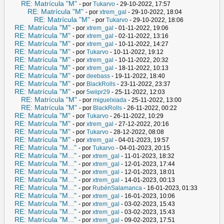
RE: Matrícula "M"
- por
Tukarvo
- 29-10-2022, 17:57
RE: Matrícula "M"
- por
xtrem_gal
- 29-10-2022, 18:04
RE: Matrícula "M"
- por
Tukarvo
- 29-10-2022, 18:06
RE: Matrícula "M"
- por
xtrem_gal
- 01-11-2022, 19:06
RE: Matrícula "M"
- por
xtrem_gal
- 02-11-2022, 13:16
RE: Matrícula "M"
- por
xtrem_gal
- 10-11-2022, 14:27
RE: Matrícula "M"
- por
Tukarvo
- 10-11-2022, 19:12
RE: Matrícula "M"
- por
xtrem_gal
- 10-11-2022, 20:32
RE: Matrícula "M"
- por
xtrem_gal
- 18-11-2022, 10:13
RE: Matrícula "M"
- por
deebass
- 19-11-2022, 18:40
RE: Matrícula "M"
- por
BlackRolls
- 23-11-2022, 23:37
RE: Matrícula "M"
- por
5wiipr29
- 25-11-2022, 12:03
RE: Matrícula "M"
- por
miguelxiada
- 25-11-2022, 13:00
RE: Matrícula "M"
- por
BlackRolls
- 26-11-2022, 00:22
RE: Matrícula "M"
- por
Tukarvo
- 26-11-2022, 10:29
RE: Matrícula "M"
- por
xtrem_gal
- 27-12-2022, 20:16
RE: Matrícula "M"
- por
Tukarvo
- 28-12-2022, 08:08
RE: Matrícula "M"
- por
xtrem_gal
- 04-01-2023, 19:57
RE: Matrícula "M..."
- por
Tukarvo
- 04-01-2023, 20:15
RE: Matrícula "M..."
- por
xtrem_gal
- 11-01-2023, 18:32
RE: Matrícula "M..."
- por
xtrem_gal
- 12-01-2023, 17:44
RE: Matrícula "M..."
- por
xtrem_gal
- 12-01-2023, 18:01
RE: Matrícula "M..."
- por
xtrem_gal
- 14-01-2023, 00:13
RE: Matrícula "M..."
- por
RubénSalamanca
- 16-01-2023, 01:33
RE: Matrícula "M..."
- por
xtrem_gal
- 16-01-2023, 10:06
RE: Matrícula "M..."
- por
xtrem_gal
- 03-02-2023, 15:43
RE: Matrícula "M..."
- por
xtrem_gal
- 03-02-2023, 15:43
RE: Matrícula "M..."
- por
xtrem_gal
- 09-02-2023, 17:51