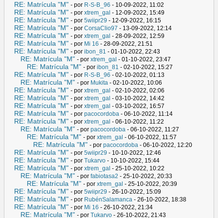
RE: Matrícula "M"
- por
R-S-B_96
- 10-09-2022, 11:02
RE: Matrícula "M"
- por
xtrem_gal
- 12-09-2022, 15:49
RE: Matrícula "M"
- por
5wiipr29
- 12-09-2022, 16:15
RE: Matrícula "M"
- por
CorsaClio97
- 13-09-2022, 12:14
RE: Matrícula "M"
- por
xtrem_gal
- 28-09-2022, 12:59
RE: Matrícula "M"
- por
Mi 16
- 28-09-2022, 21:51
RE: Matrícula "M"
- por
ibon_81
- 01-10-2022, 22:43
RE: Matrícula "M"
- por
xtrem_gal
- 01-10-2022, 23:47
RE: Matrícula "M"
- por
ibon_81
- 02-10-2022, 15:27
RE: Matrícula "M"
- por
R-S-B_96
- 02-10-2022, 01:13
RE: Matrícula "M"
- por
Mukita
- 02-10-2022, 10:06
RE: Matrícula "M"
- por
xtrem_gal
- 02-10-2022, 02:06
RE: Matrícula "M"
- por
xtrem_gal
- 03-10-2022, 14:42
RE: Matrícula "M"
- por
xtrem_gal
- 03-10-2022, 16:57
RE: Matrícula "M"
- por
pacocordoba
- 06-10-2022, 11:14
RE: Matrícula "M"
- por
xtrem_gal
- 06-10-2022, 11:22
RE: Matrícula "M"
- por
pacocordoba
- 06-10-2022, 11:27
RE: Matrícula "M"
- por
xtrem_gal
- 06-10-2022, 11:57
RE: Matrícula "M"
- por
pacocordoba
- 06-10-2022, 12:20
RE: Matrícula "M"
- por
5wiipr29
- 10-10-2022, 12:46
RE: Matrícula "M"
- por
Tukarvo
- 10-10-2022, 15:44
RE: Matrícula "M"
- por
xtrem_gal
- 25-10-2022, 10:22
RE: Matrícula "M"
- por
fabiotasa2
- 25-10-2022, 20:33
RE: Matrícula "M"
- por
xtrem_gal
- 25-10-2022, 20:39
RE: Matrícula "M"
- por
5wiipr29
- 26-10-2022, 15:09
RE: Matrícula "M"
- por
RubénSalamanca
- 26-10-2022, 18:38
RE: Matrícula "M"
- por
Mi 16
- 26-10-2022, 21:34
RE: Matrícula "M"
- por
Tukarvo
- 26-10-2022, 21:43