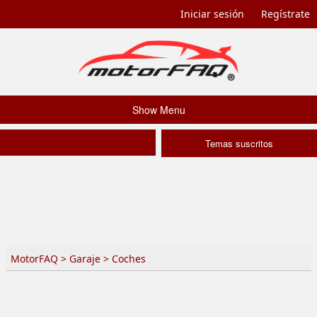
Iniciar sesión
Regístrate
Show Menu
Temas suscritos
MotorFAQ
>
Garaje
>
Coches