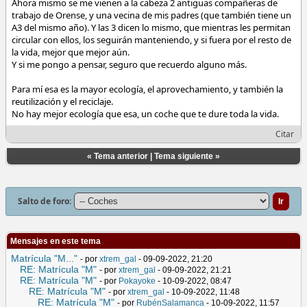
Ahora mismo se me vienen a la cabeza 2 antiguas compañeras de
trabajo de Orense, y una vecina de mis padres (que también tiene un
A3 del mismo año). Y las 3 dicen lo mismo, que mientras les permitan
circular con ellos, los seguirán manteniendo, y si fuera por el resto de
la vida, mejor que mejor aún.
Y si me pongo a pensar, seguro que recuerdo alguno más.
Para mí esa es la mayor ecología, el aprovechamiento, y también la
reutilización y el reciclaje.
No hay mejor ecología que esa, un coche que te dure toda la vida.
Citar
«
Tema anterior
|
Tema siguiente
»
Salto de foro:
Mensajes en este tema
Matrícula "M..."
- por
xtrem_gal
- 09-09-2022, 21:20
RE: Matrícula "M"
- por
xtrem_gal
- 09-09-2022, 21:21
RE: Matrícula "M"
- por
Pokayoke
- 10-09-2022, 08:47
RE: Matrícula "M"
- por
xtrem_gal
- 10-09-2022, 11:48
RE: Matrícula "M"
- por
RubénSalamanca
- 10-09-2022, 11:57