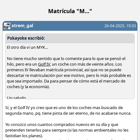
Matrícula "M..."
xtrem_gal
26-04-2025, 19:33
Pokayoke escribió:
El otro día vi un MYK…
No tiene mucho sentido que lo comente para lo que se pensó el
hilo, pero era un
Golf IV
, un coche con más de veinte años. Los
primeros IV llevaban matrícula provincial, así que no se puede
descartar re matriculación por ese motivo, pero lo más probable es
que sea importado. Da para pensar de cómo está el mercado de
coches (y la economía).
Un saludo.
Sí, y el Golf IV yo creo que es uno de los coches mas buscado de
segunda mano, pq. tiene pinta de ser eterno, de no acabarse nunca.
Yo conozco unos cuantos comprados nuevos en su día y que
pretenden tenerlos para siempre (si las normas ambientales no les
fastidian los planes).