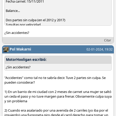
Fecha carnet: 15/11/2011
Balance...
Dos partes sin culpa (en el 2012 y 2017)
3 multas por velocidad
1 multa por estacionamiento
¿Sin accidentes?
1 multa por parar en zona peatonal
Citar
Todos los puntos
Pol Makarni
02-01-2024, 19:32
MotorHooligan escribió:
¿Sin accidentes?
"Accidentes" como tal no te sabría decir. Tuve 2 partes sin culpa. Se
pueden considerar?
1) En un barrio de mi ciudad con 2 meses de carnet una mujer se saltó
un ceda el paso y no tuve margen para frenar. Obviamente culpa suya
y sin problema
2) Cuando era asalariado por una avenida de 2 carriles (yo iba por el
izquierdo) una furgoneta giro desde el carril derecho para tomar un