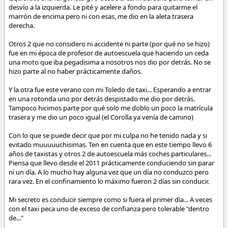
desvío a la izquierda. Le pité y acelere a fondo para quitarme el
marrón de encima pero ni con esas, me dio en la aleta trasera
derecha.
Otros 2 que no considero ni accidente ni parte (por qué no se hizo)
fue en mi época de profesor de autoescuela que haciendo un ceda
una moto que iba pegadisima a nosotros nos dio por detrás. No se
hizo parte al no haber prácticamente daños.
Y la otra fue este verano con mi Toledo de taxi... Esperando a entrar
en una rotonda uno por detrás despistado me dio por detrás.
Tampoco hicimos parte por qué solo me doblo un poco la matrícula
trasera y me dio un poco igual (el Corolla ya venía de camino)
Con lo que se puede decir que por mi culpa no he tenido nada y si
evitado muuuuuchisimas. Ten en cuenta que en este tiempo llevo 6
años de taxistas y otros 2 de autoescuela más coches particulares...
Piensa que llevo desde el 2011 prácticamente conduciendo sin parar
ni un día. A lo mucho hay alguna vez que un día no conduzco pero
rara vez. En el confinamiento lo máximo fueron 2 días sin conducir.
Mi secreto es conducir siempre como si fuera el primer día... A veces
con el taxi peca uno de exceso de confianza pero tolerable "dentro
de..."