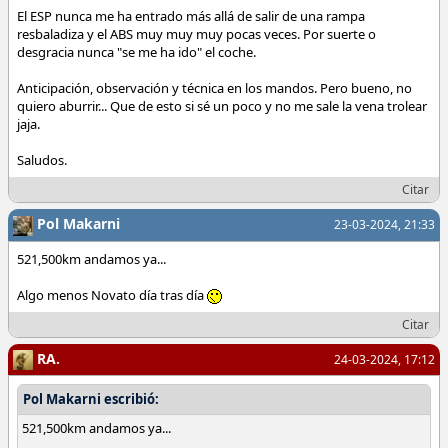
El ESP nunca me ha entrado más allá de salir de una rampa
resbaladiza y el ABS muy muy muy pocas veces. Por suerte o
desgracia nunca "se me ha ido" el coche.
Anticipación, observación y técnica en los mandos. Pero bueno, no
quiero aburrir... Que de esto si sé un poco y no me sale la vena trolear
jaja.
Saludos.
Citar
Pol Makarni
23-03-2024, 21:33
521,500km andamos ya...
Algo menos Novato día tras día
Citar
RA.
24-03-2024, 17:12
Pol Makarni escribió:
521,500km andamos ya...