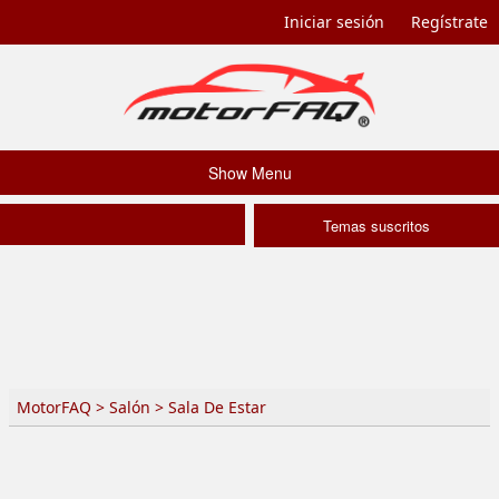
Iniciar sesión
Regístrate
Show Menu
Temas suscritos
MotorFAQ
>
Salón
>
Sala De Estar