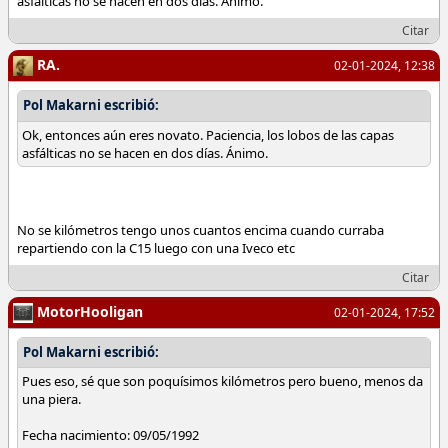
asfálticas no se hacen en dos días. Ánimo.
Citar
RA.
02-01-2024, 12:38
Pol Makarni escribió:
Ok, entonces aún eres novato. Paciencia, los lobos de las capas
asfálticas no se hacen en dos días. Ánimo.
No se kilómetros tengo unos cuantos encima cuando curraba
repartiendo con la C15 luego con una Iveco etc
Citar
MotorHooligan
02-01-2024, 17:52
Pol Makarni escribió:
Pues eso, sé que son poquísimos kilómetros pero bueno, menos da
una piera.
Fecha nacimiento: 09/05/1992