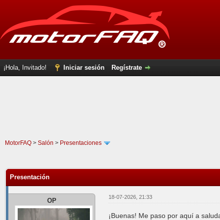
¡Hola, Invitado!
Iniciar sesión
Regístrate
MotorFAQ
>
Salón
>
Presentaciones
0 voto(s) - 0 Media
1
2
3
4
5
Presentación
18-07-2026, 21:33
OP
¡Buenas! Me paso por aquí a saluda