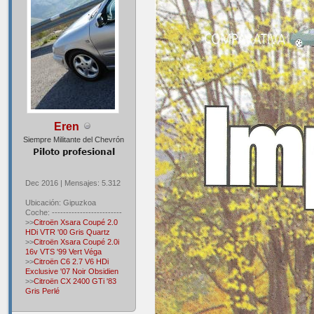
Eren
Siempre Militante del Chevrón
Dec 2016 | Mensajes: 5.312
Ubicación: Gipuzkoa
Coche: -------------------------
>>
Citroën Xsara Coupé 2.0
HDi VTR '00 Gris Quartz
>>
Citroën Xsara Coupé 2.0i
16v VTS '99 Vert Véga
>>
Citroën C6 2.7 V6 HDi
Exclusive '07 Noir Obsidien
>>
Citroën CX 2400 GTi '83
Gris Perlé