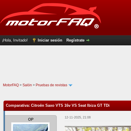
¡Hola, Invitado!
Iniciar sesión
Regístrate
MotorFAQ
>
Salón
>
Pruebas de revistas
1 voto(s) - 5 Media
1
2
3
4
5
Comparativa: Citroën Saxo VTS 16v VS Seat Ibiza GT TDi
12-11-2025, 21:08
OP